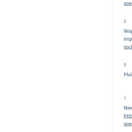
voe
2
Wag
imp
soc
3
Plu
1
Nie
htt
voe