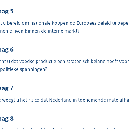
aag 5
t u bereid om nationale koppen op Europees beleid te bep
nen blijven binnen de interne markt?
aag 6
ent u dat voedselproductie een strategisch belang heeft vo
politieke spanningen?
aag 7
 weegt u het risico dat Nederland in toenemende mate afha
aag 8