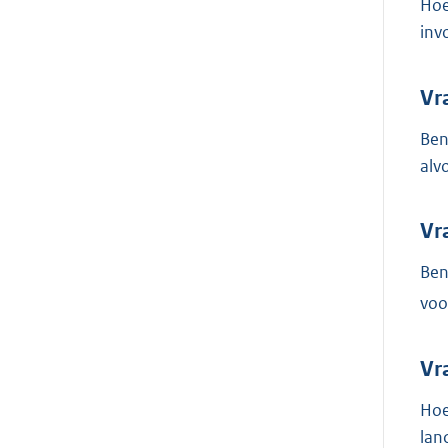
Hoe
inv
Vr
Ben
alv
Vr
Ben
voo
Vr
Hoe
lan