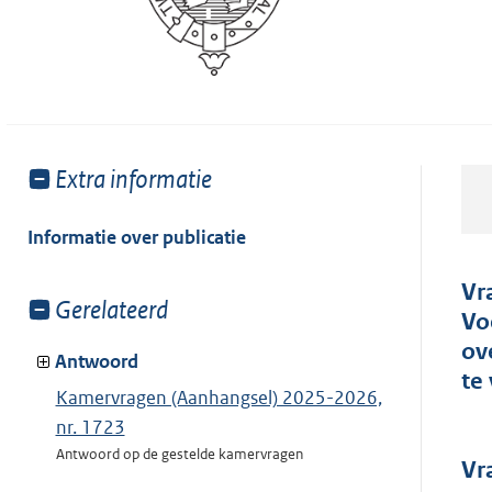
Toon
Extra informatie
meer
van:
Informatie over publicatie
Vr
Toon
Gerelateerd
Vo
meer
ov
van:
Antwoord
te
Kamervragen (Aanhangsel) 2025-2026,
nr. 1723
Antwoord op de gestelde kamervragen
Vr