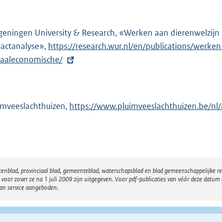
i
n
eningen University & Research, «Werken aan dierenwelzijn 
k
actanalyse»,
E
https://research.wur.nl/en/publications/werke
:
iaaleconomische/
x
t
e
r
imveeslachthuizen,
E
https://www.pluimveeslachthuizen.be/nl/
n
x
e
t
l
e
i
r
n
atenblad, provinciaal blad, gemeenteblad, waterschapsblad en blad gemeenschappelijke 
n
k
 zover ze na 1 juli 2009 zijn uitgegeven. Voor pdf-publicaties van vóór deze datum g
e
van service aangeboden.
:
l
i