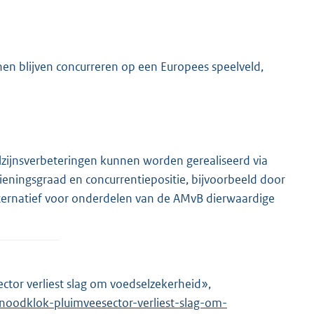
en blijven concurreren op een Europees speelveld,
elzijnsverbeteringen kunnen worden gerealiseerd via
eningsgraad en concurrentiepositie, bijvoorbeeld door
s alternatief voor onderdelen van de AMvB dierwaardige
ctor verliest slag om voedselzekerheid»,
E
noodklok-pluimveesector-verliest-slag-om-
x