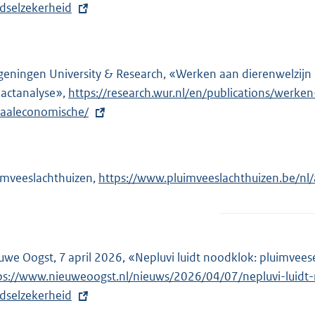
dselzekerheid
eningen University & Research, «Werken aan dierenwelzijn 
actanalyse»,
E
https://research.wur.nl/en/publications/werke
iaaleconomische/
x
t
e
r
imveeslachthuizen,
E
https://www.pluimveeslachthuizen.be/nl/
n
x
e
t
l
e
i
r
uwe Oogst, 7 april 2026, «Nepluvi luidt noodklok: pluimveese
n
n
ps://www.nieuweoogst.nl/nieuws/2026/04/07/nepluvi-luidt-
k
e
dselzekerheid
:
l