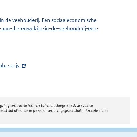
r
n
in de veehouderij: Een sociaaleconomische
e
n-aan-dierenwelzijn-in-de-veehouderij-een-
l
i
n
k
abc-prijs
:
regeling vormen de formele bekendmakingen in de zin van de
eldt dat alleen de in papieren vorm uitgegeven bladen formele status