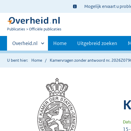
Ter
Mogelijk ervaart u prob
informatie:
U
Publicaties
Officiële publicaties
bent
Primaire
nu
Andere
Overheid.nl
Home
Uitgebreid zoeken
M
hier:
sites
navigatie
binnen
U bent hier:
Home
Kamervragen zonder antwoord nr. 2026Z079
K
Dat
15-