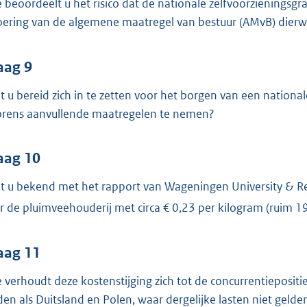
 beoordeelt u het risico dat de nationale zelfvoorzieningsgra
oering van de algemene maatregel van bestuur (AMvB) dierw
aag 9
t u bereid zich in te zetten voor het borgen van een nationa
orens aanvullende maatregelen te nemen?
aag 10
t u bekend met het rapport van Wageningen University & Res
r de pluimveehouderij met circa € 0,23 per kilogram (ruim 19
aag 11
 verhoudt deze kostenstijging zich tot de concurrentieposi
den als Duitsland en Polen, waar dergelijke lasten niet gelde