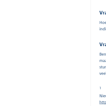
Vr
Hoe
ind
Vr
Ben
maa
stu
vee
1
Nie
htt