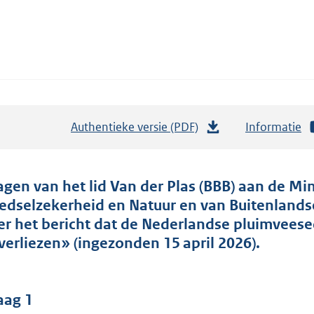
Authentieke versie (PDF)
b
Informatie
e
s
t
agen van het lid Van der Plas (BBB) aan de Min
a
edselzekerheid en Natuur en van Buitenland
n
er het bericht dat de Nederlandse pluimveese
d
 verliezen» (ingezonden 15 april 2026).
s
g
r
aag 1