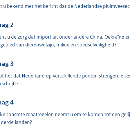
o
t u bekend met het bericht dat de Nederlandse pluimveesect
o
t
t
aag 2
e
ent u de zorg dat import uit onder andere China, Oekraïne 
:
 gebied van dierenwelzijn, milieu en voedselveiligheid?
4
2
aag 3
K
b
pt het dat Nederland op verschillende punten strengere eise
rschrijft?
aag 4
ke concrete maatregelen neemt u om te komen tot een gelij
 derde landen?