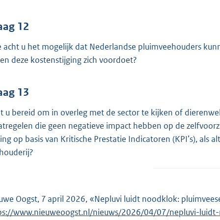
aag 12
 acht u het mogelijk dat Nederlandse pluimveehouders kunn
ien deze kostenstijging zich voordoet?
aag 13
t u bereid om in overleg met de sector te kijken of dierenw
tregelen die geen negatieve impact hebben op de zelfvoorzi
ring op basis van Kritische Prestatie Indicatoren (KPI’s), al
houderij?
uwe Oogst, 7 april 2026, «Nepluvi luidt noodklok: pluimveese
ps://www.nieuweoogst.nl/nieuws/2026/04/07/nepluvi-luidt-