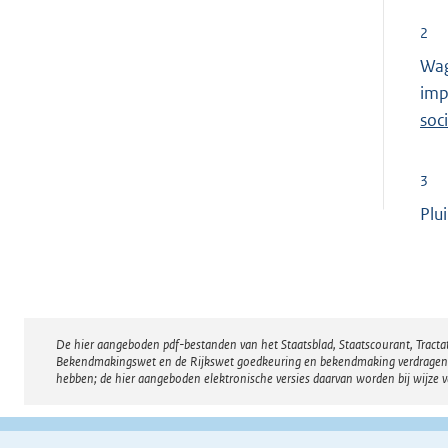
2
Wag
imp
soc
3
Plu
De hier aangeboden pdf-bestanden van het Staatsblad, Staatscourant, Tract
Disclaimer
Bekendmakingswet en de Rijkswet goedkeuring en bekendmaking verdragen voor
hebben; de hier aangeboden elektronische versies daarvan worden bij wijze 