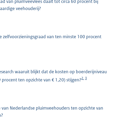
ad van pluimveevlees daalt tot circa 60 procent bij
aardige veehouderij?
le zelfvoorzieningsgraad van ten minste 100 procent
earch waaruit blijkt dat de kosten op boerderijniveau
2
3
,
 procent ten opzichte van € 1,20) stijgen?
tie van Nederlandse pluimveehouders ten opzichte van
n?