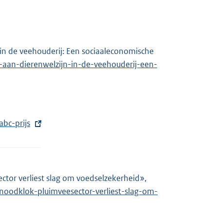
t
e
r
n
in de veehouderij: Een sociaaleconomische
e
n-aan-dierenwelzijn-in-de-veehouderij-een-
l
i
n
k
abc-prijs
:
ctor verliest slag om voedselzekerheid»,
E
noodklok-pluimveesector-verliest-slag-om-
x
t
e