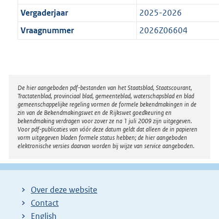
Vergaderjaar
2025-2026
Vraagnummer
2026Z06604
Disclaimer
De hier aangeboden pdf-bestanden van het Staatsblad, Staatscourant,
Tractatenblad, provinciaal blad, gemeenteblad, waterschapsblad en blad
gemeenschappelijke regeling vormen de formele bekendmakingen in de
zin van de Bekendmakingswet en de Rijkswet goedkeuring en
bekendmaking verdragen voor zover ze na 1 juli 2009 zijn uitgegeven.
Voor pdf-publicaties van vóór deze datum geldt dat alleen de in papieren
vorm uitgegeven bladen formele status hebben; de hier aangeboden
elektronische versies daarvan worden bij wijze van service aangeboden.
Over deze website
Contact
English