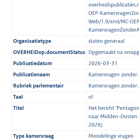
K
2
overheidspublicaties.
t
a
b
K
OEP-KamervragenZo
t
b
Web/1.9/xml/MC-OEP
KamervragenZonder
Organisatietype
staten generaal
OVERHEIDop.documentStatus
Opgemaakt na onop
Publicatiedatum
2026-03-31
Publicatienaam
Kamervragen zonder
Rubriek parlementair
Kamervragen zonder
Taal
nl
Titel
Het bericht ‘Pentago
naar Midden-Oosten s
2026)
Type kamervraag
Mondelinge vragen