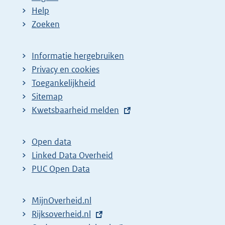
Help
Zoeken
Informatie hergebruiken
Privacy en cookies
Toegankelijkheid
Sitemap
E
Kwetsbaarheid melden
x
t
Open data
e
Linked Data Overheid
r
PUC Open Data
n
e
MijnOverheid.nl
l
E
Rijksoverheid.nl
i