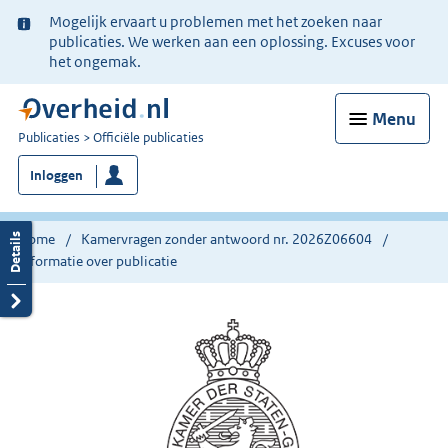
Ter
Mogelijk ervaart u problemen met het zoeken naar
informatie:
publicaties. We werken aan een oplossing. Excuses voor
het ongemak.
Menu
U
Publicaties
Officiële publicaties
bent
Inloggen
nu
hier:
Home
Kamervragen zonder antwoord nr. 2026Z06604
Informatie over publicatie