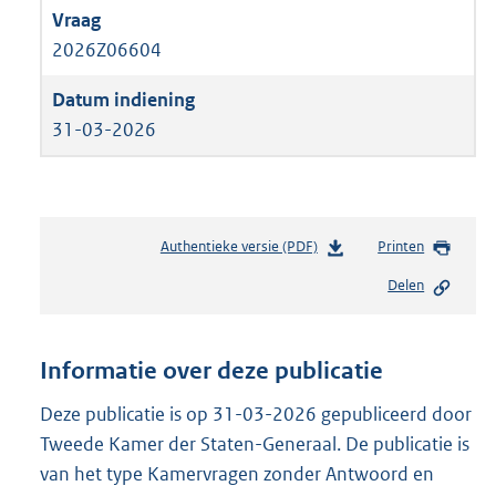
2026Z06604
31-03-2026
Authentieke versie (PDF)
b
Printen
e
Delen
s
t
a
n
Informatie over deze publicatie
d
s
Deze publicatie is op 31-03-2026 gepubliceerd door
g
Tweede Kamer der Staten-Generaal. De publicatie is
r
van het type Kamervragen zonder Antwoord en
o