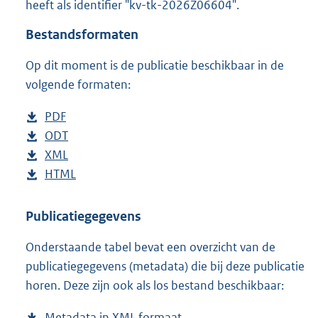
heeft als identifier "kv-tk-2026Z06604".
o
t
Bestandsformaten
t
e
Op dit moment is de publicatie beschikbaar in de
:
3
volgende formaten:
4
K
D
PDF
b
b
o
D
ODT
e
b
w
o
D
XML
s
e
b
n
w
o
D
HTML
t
s
e
b
l
n
w
o
a
t
s
e
o
l
n
w
n
a
t
s
Publicatiegegevens
a
o
l
n
d
n
a
t
Onderstaande tabel bevat een overzicht van de
d
a
o
l
s
d
n
a
publicatiegegevens (metadata) die bij deze publicatie
p
d
a
o
g
s
d
n
horen. Deze zijn ook als los bestand beschikbaar:
u
p
d
a
r
g
s
d
b
u
p
d
o
r
g
s
Metadata in XML formaat
b