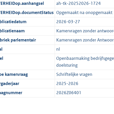
ERHEIDop.aanhangsel
ah-tk-20252026-1724
ERHEIDop.documentStatus
Opgemaakt na onopgemaakt
blicatiedatum
2026-03-27
blicatienaam
Kamervragen zonder antwoor
briek parlementair
Kamervragen zonder Antwoor
al
nl
el
Openbaarmaking bedrijfsgegeve
doelsturing
pe kamervraag
Schriftelijke vragen
rgaderjaar
2025-2026
aagnummer
2026Z06401