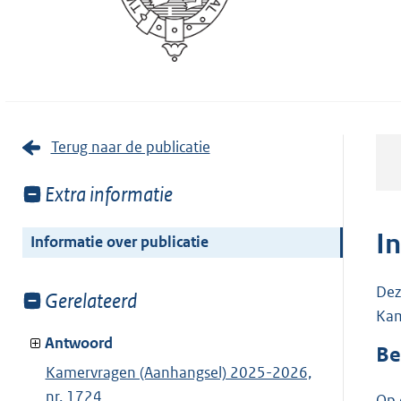
Terug naar de publicatie
Toon
Extra informatie
meer
van:
I
Informatie over publicatie
Dez
Toon
Gerelateerd
Kam
meer
van:
Antwoord
Be
Kamervragen (Aanhangsel) 2025-2026,
nr. 1724
Op 