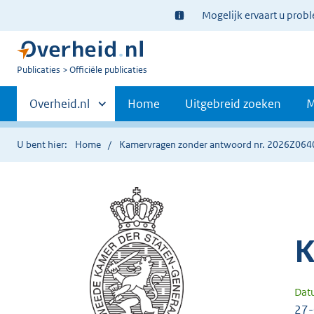
Ter
Mogelijk ervaart u prob
informatie:
U
Publicaties
Officiële publicaties
bent
Primaire
nu
Andere
Overheid.nl
Home
Uitgebreid zoeken
M
hier:
sites
navigatie
binnen
U bent hier:
Home
Kamervragen zonder antwoord nr. 2026Z064
K
Dat
27-