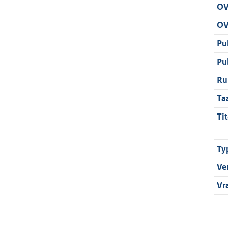
OV
OV
Pu
Pu
Ru
Ta
Tit
Ty
Ve
Vr