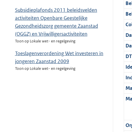
Be
Subsidieplafonds 2011 beleidsvelden
Be
activiteiten Openbare Geestelijke
Col
Gezondheidszorg gemeente Zaanstad
(OGGZ) en Vrijwilligersactiviteiten
Da
Toon op Lokale wet- en regelgeving
Da
Toeslagenverordening Wet investeren in
DT
jongeren Zaanstad 2009
Ide
Toon op Lokale wet- en regelgeving
In
Ma
Ma
Or