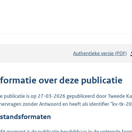
Authentieke versie (PDF)
b
e
s
t
nformatie over deze publicatie
a
n
e publicatie is op 27-03-2026 gepubliceerd door Tweede Kam
d
ervragen zonder Antwoord en heeft als identifier "kv-tk-
s
standsformaten
g
r
dit moment is de publicatie beschikbaar in de volgende for