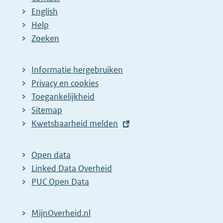
English
Help
Zoeken
Informatie hergebruiken
Privacy en cookies
Toegankelijkheid
Sitemap
E
Kwetsbaarheid melden
x
t
Open data
e
Linked Data Overheid
r
PUC Open Data
n
e
MijnOverheid.nl
l