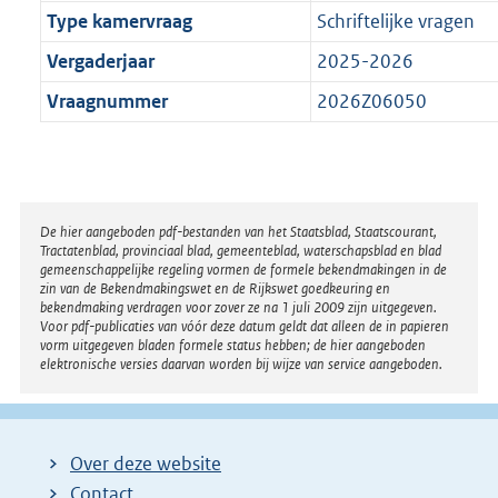
Type kamervraag
Schriftelijke vragen
Vergaderjaar
2025-2026
Vraagnummer
2026Z06050
Disclaimer
De hier aangeboden pdf-bestanden van het Staatsblad, Staatscourant,
Tractatenblad, provinciaal blad, gemeenteblad, waterschapsblad en blad
gemeenschappelijke regeling vormen de formele bekendmakingen in de
zin van de Bekendmakingswet en de Rijkswet goedkeuring en
bekendmaking verdragen voor zover ze na 1 juli 2009 zijn uitgegeven.
Voor pdf-publicaties van vóór deze datum geldt dat alleen de in papieren
vorm uitgegeven bladen formele status hebben; de hier aangeboden
elektronische versies daarvan worden bij wijze van service aangeboden.
Over deze website
Contact