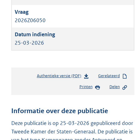
2026Z06050
25-03-2026
Authentieke versie (PDF)
b
Gerelateerd
e
Printen
Delen
s
t
a
n
Informatie over deze publicatie
d
s
Deze publicatie is op 25-03-2026 gepubliceerd door
g
Tweede Kamer der Staten-Generaal. De publicatie is
r
van het type Kamervragen zonder Antwoord en