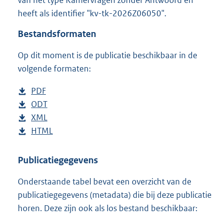
o
heeft als identifier "kv-tk-2026Z06050".
o
t
Bestandsformaten
t
e
Op dit moment is de publicatie beschikbaar in de
:
3
volgende formaten:
7
K
D
PDF
b
b
o
D
ODT
e
b
w
o
D
XML
s
e
b
n
w
o
D
HTML
t
s
e
b
l
n
w
o
a
t
s
e
o
l
n
w
n
a
t
s
Publicatiegegevens
a
o
l
n
d
n
a
t
Onderstaande tabel bevat een overzicht van de
d
a
o
l
s
d
n
a
publicatiegegevens (metadata) die bij deze publicatie
p
d
a
o
g
s
d
n
horen. Deze zijn ook als los bestand beschikbaar:
u
p
d
a
r
g
s
d