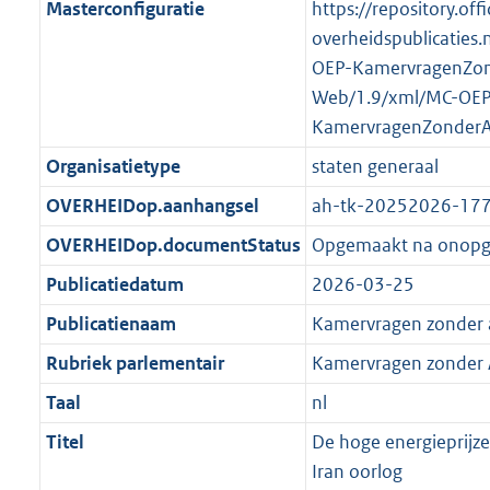
2
:
Masterconfiguratie
https://repository.offi
t
a
a
K
2
overheidspublicaties.
t
a
b
K
OEP-KamervragenZo
t
b
Web/1.9/xml/MC-OEP
KamervragenZonder
Organisatietype
staten generaal
OVERHEIDop.aanhangsel
ah-tk-20252026-17
OVERHEIDop.documentStatus
Opgemaakt na onop
Publicatiedatum
2026-03-25
Publicatienaam
Kamervragen zonder
Rubriek parlementair
Kamervragen zonder
Taal
nl
Titel
De hoge energieprijze
Iran oorlog