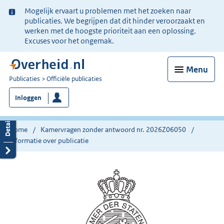
Ter
Mogelijk ervaart u problemen met het zoeken naar
informatie:
publicaties. We begrijpen dat dit hinder veroorzaakt en
werken met de hoogste prioriteit aan een oplossing.
Excuses voor het ongemak.
Menu
U
Publicaties
Officiële publicaties
bent
Inloggen
nu
hier:
Home
Kamervragen zonder antwoord nr. 2026Z06050
Informatie over publicatie