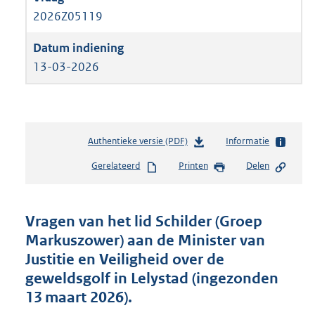
2026Z05119
13-03-2026
Authentieke versie (PDF)
b
Informatie
e
Gerelateerd
Printen
Delen
s
t
a
n
Vragen van het lid Schilder (Groep
d
Markuszower) aan de Minister van
s
Justitie en Veiligheid over de
g
r
geweldsgolf in Lelystad (ingezonden
o
13 maart 2026).
o