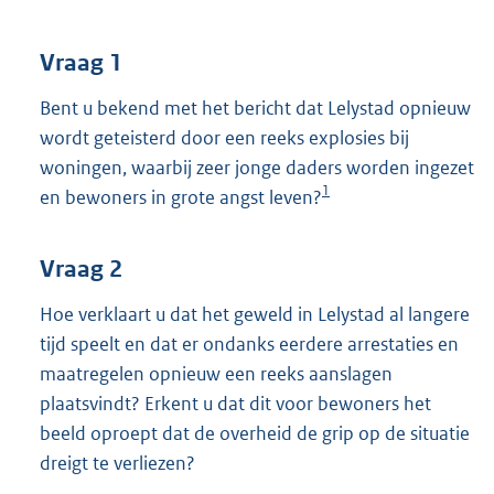
t
t
e
Vraag 1
:
3
Bent u bekend met het bericht dat Lelystad opnieuw
7
wordt geteisterd door een reeks explosies bij
K
woningen, waarbij zeer jonge daders worden ingezet
b
1
en bewoners in grote angst leven?
Vraag 2
Hoe verklaart u dat het geweld in Lelystad al langere
tijd speelt en dat er ondanks eerdere arrestaties en
maatregelen opnieuw een reeks aanslagen
plaatsvindt? Erkent u dat dit voor bewoners het
beeld oproept dat de overheid de grip op de situatie
dreigt te verliezen?