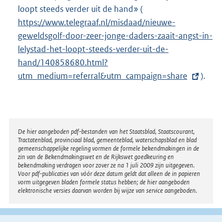
:
loopt steeds verder uit de hand» (
E
https://www.telegraaf.nl/misdaad/nieuwe-
x
geweldsgolf-door-zeer-jonge-daders-zaait-angst-in-
t
lelystad-het-loopt-steeds-verder-uit-de-
e
hand/140858680.html?
r
utm_medium=referral&utm_campaign=share
n
).
e
l
i
n
Disclaimer
De hier aangeboden pdf-bestanden van het Staatsblad, Staatscourant,
Tractatenblad, provinciaal blad, gemeenteblad, waterschapsblad en blad
k
gemeenschappelijke regeling vormen de formele bekendmakingen in de
:
zin van de Bekendmakingswet en de Rijkswet goedkeuring en
bekendmaking verdragen voor zover ze na 1 juli 2009 zijn uitgegeven.
Voor pdf-publicaties van vóór deze datum geldt dat alleen de in papieren
vorm uitgegeven bladen formele status hebben; de hier aangeboden
elektronische versies daarvan worden bij wijze van service aangeboden.