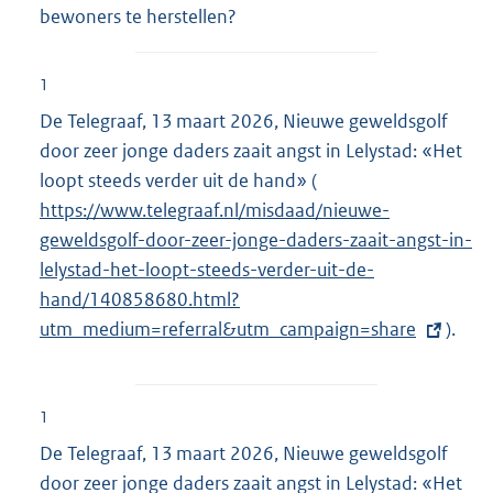
bewoners te herstellen?
1
De Telegraaf, 13 maart 2026, Nieuwe geweldsgolf
door zeer jonge daders zaait angst in Lelystad: «Het
loopt steeds verder uit de hand» (
E
https://www.telegraaf.nl/misdaad/nieuwe-
x
geweldsgolf-door-zeer-jonge-daders-zaait-angst-in-
t
lelystad-het-loopt-steeds-verder-uit-de-
e
hand/140858680.html?
r
utm_medium=referral&utm_campaign=share
n
).
e
l
i
1
n
De Telegraaf, 13 maart 2026, Nieuwe geweldsgolf
k
door zeer jonge daders zaait angst in Lelystad: «Het