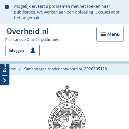
Ter
Mogelijk ervaart u problemen met het zoeken naar
informatie:
publicaties. We werken aan een oplossing. Excuses voor
het ongemak.
Menu
U
Publicaties
Officiële publicaties
bent
Inloggen
nu
hier:
Home
Kamervragen zonder antwoord nr. 2026Z05119