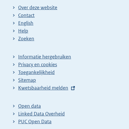
Over deze website
Contact
English
Help
Zoeken
Informatie hergebruiken
Privacy en cookies
Toegankelijkheid
Sitemap
E
Kwetsbaarheid melden
x
t
Open data
e
Linked Data Overheid
r
PUC Open Data
n