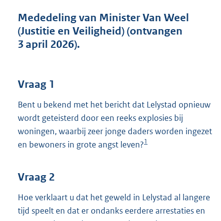
t
t
Mededeling van Minister Van Weel
e
(Justitie en Veiligheid) (ontvangen
:
3 april 2026).
3
8
K
b
Vraag 1
Bent u bekend met het bericht dat Lelystad opnieuw
wordt geteisterd door een reeks explosies bij
woningen, waarbij zeer jonge daders worden ingezet
1
en bewoners in grote angst leven?
Vraag 2
Hoe verklaart u dat het geweld in Lelystad al langere
tijd speelt en dat er ondanks eerdere arrestaties en