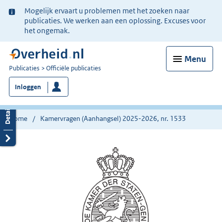
Ter
Mogelijk ervaart u problemen met het zoeken naar
informatie:
publicaties. We werken aan een oplossing. Excuses voor
het ongemak.
Menu
U
Publicaties
Officiële publicaties
bent
Inloggen
nu
hier:
Home
Kamervragen (Aanhangsel) 2025-2026, nr. 1533