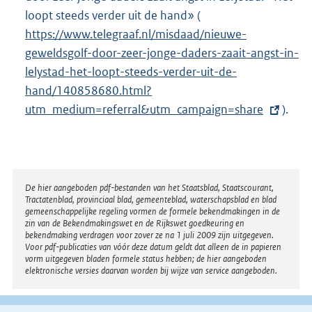
:
loopt steeds verder uit de hand» (
E
https://www.telegraaf.nl/misdaad/nieuwe-
x
geweldsgolf-door-zeer-jonge-daders-zaait-angst-in-
t
lelystad-het-loopt-steeds-verder-uit-de-
e
hand/140858680.html?
r
utm_medium=referral&utm_campaign=share
n
).
e
l
i
n
Disclaimer
De hier aangeboden pdf-bestanden van het Staatsblad, Staatscourant,
Tractatenblad, provinciaal blad, gemeenteblad, waterschapsblad en blad
k
gemeenschappelijke regeling vormen de formele bekendmakingen in de
:
zin van de Bekendmakingswet en de Rijkswet goedkeuring en
bekendmaking verdragen voor zover ze na 1 juli 2009 zijn uitgegeven.
Voor pdf-publicaties van vóór deze datum geldt dat alleen de in papieren
vorm uitgegeven bladen formele status hebben; de hier aangeboden
elektronische versies daarvan worden bij wijze van service aangeboden.