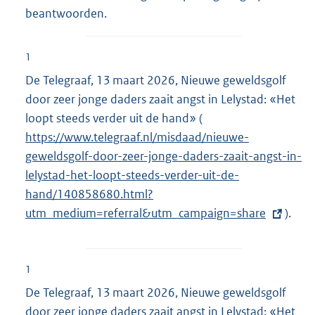
beantwoorden.
1
De Telegraaf, 13 maart 2026, Nieuwe geweldsgolf
door zeer jonge daders zaait angst in Lelystad: «Het
loopt steeds verder uit de hand» (
E
https://www.telegraaf.nl/misdaad/nieuwe-
x
geweldsgolf-door-zeer-jonge-daders-zaait-angst-in-
t
lelystad-het-loopt-steeds-verder-uit-de-
e
hand/140858680.html?
r
utm_medium=referral&utm_campaign=share
n
).
e
l
i
1
n
De Telegraaf, 13 maart 2026, Nieuwe geweldsgolf
k
door zeer jonge daders zaait angst in Lelystad: «Het