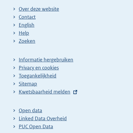
Over deze website
Contact
English
Help
Zoeken
Informatie hergebruiken
Privacy en cookies
Toegankelijkheid
Sitemap
E
Kwetsbaarheid melden
x
t
Open data
e
Linked Data Overheid
r
PUC Open Data
n