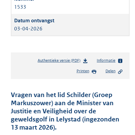
1533
03-04-2026
Authentieke versie (PDF)
b
Informatie
e
Printen
Delen
s
t
a
n
Vragen van het lid Schilder (Groep
d
Markuszower) aan de Minister van
s
Justitie en Veiligheid over de
g
r
geweldsgolf in Lelystad (ingezonden
o
13 maart 2026).
o