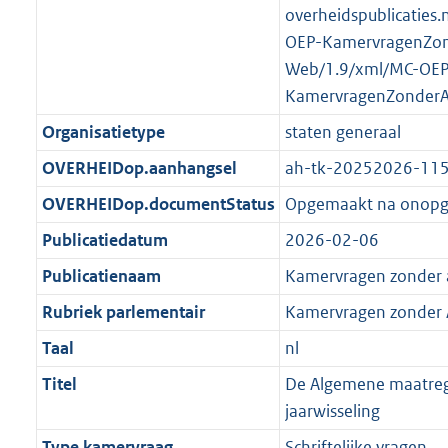
K
2
overheidspublicaties.
t
a
b
K
OEP-KamervragenZo
t
b
Web/1.9/xml/MC-OEP
KamervragenZonder
Organisatietype
staten generaal
OVERHEIDop.aanhangsel
ah-tk-20252026-11
OVERHEIDop.documentStatus
Opgemaakt na onop
Publicatiedatum
2026-02-06
Publicatienaam
Kamervragen zonder
Rubriek parlementair
Kamervragen zonder
Taal
nl
Titel
De Algemene maatrege
jaarwisseling
Type kamervraag
Schriftelijke vragen