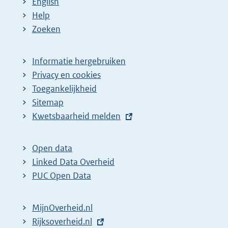
English
Help
Zoeken
Informatie hergebruiken
Privacy en cookies
Toegankelijkheid
Sitemap
E
Kwetsbaarheid melden
x
t
Open data
e
Linked Data Overheid
r
PUC Open Data
n
e
MijnOverheid.nl
l
E
Rijksoverheid.nl
i