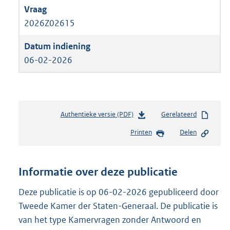
2026Z02615
06-02-2026
Authentieke versie (PDF)
b
Gerelateerd
e
Printen
Delen
s
t
a
n
Informatie over deze publicatie
d
s
Deze publicatie is op 06-02-2026 gepubliceerd door
g
Tweede Kamer der Staten-Generaal. De publicatie is
r
van het type Kamervragen zonder Antwoord en
o