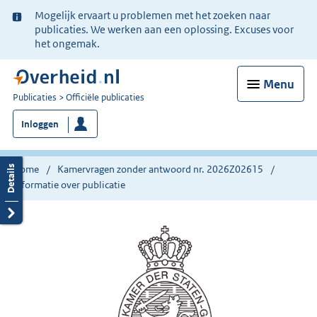
Ter
Mogelijk ervaart u problemen met het zoeken naar
informatie:
publicaties. We werken aan een oplossing. Excuses voor
het ongemak.
Menu
U
Publicaties
Officiële publicaties
bent
Inloggen
nu
hier:
Home
Kamervragen zonder antwoord nr. 2026Z02615
Informatie over publicatie