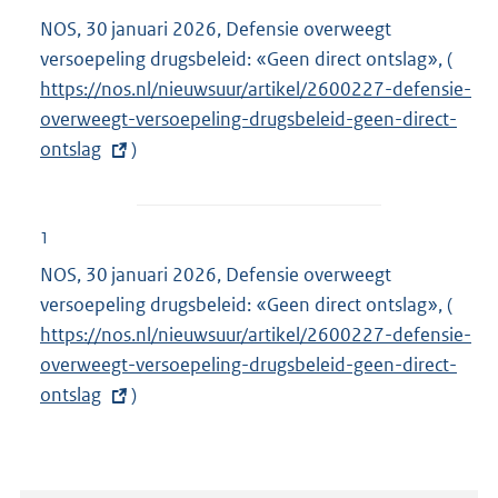
NOS, 30 januari 2026, Defensie overweegt
versoepeling drugsbeleid: «Geen direct ontslag», (
E
https://nos.nl/nieuwsuur/artikel/2600227-defensie-
x
overweegt-versoepeling-drugsbeleid-geen-direct-
t
ontslag
)
e
r
n
e
1
l
NOS, 30 januari 2026, Defensie overweegt
i
versoepeling drugsbeleid: «Geen direct ontslag», (
E
n
https://nos.nl/nieuwsuur/artikel/2600227-defensie-
x
k
overweegt-versoepeling-drugsbeleid-geen-direct-
t
:
ontslag
)
e
r
n
e