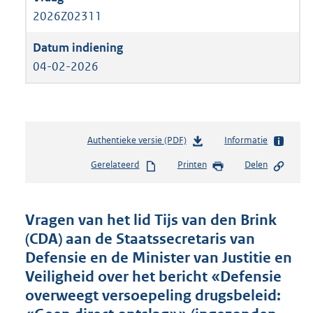
2026Z02311
04-02-2026
Authentieke versie (PDF)
b
Informatie
e
Gerelateerd
Printen
Delen
s
t
a
n
Vragen van het lid Tijs van den Brink
d
(CDA) aan de Staatssecretaris van
s
Defensie en de Minister van Justitie en
g
r
Veiligheid over het bericht «Defensie
o
overweegt versoepeling drugsbeleid:
o