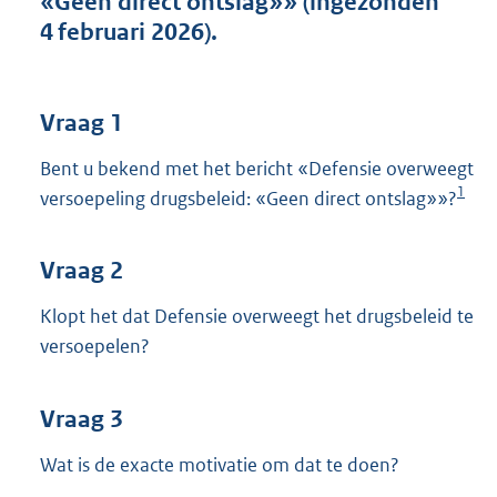
«Geen direct ontslag»» (ingezonden
t
4 februari 2026).
t
e
:
3
Vraag 1
8
K
Bent u bekend met het bericht «Defensie overweegt
b
1
versoepeling drugsbeleid: «Geen direct ontslag»»?
Vraag 2
Klopt het dat Defensie overweegt het drugsbeleid te
versoepelen?
Vraag 3
Wat is de exacte motivatie om dat te doen?