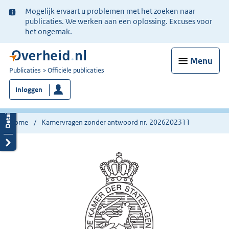
Ter
Mogelijk ervaart u problemen met het zoeken naar
informatie:
publicaties. We werken aan een oplossing. Excuses voor
het ongemak.
Menu
U
Publicaties
Officiële publicaties
bent
Inloggen
nu
hier:
Home
Kamervragen zonder antwoord nr. 2026Z02311