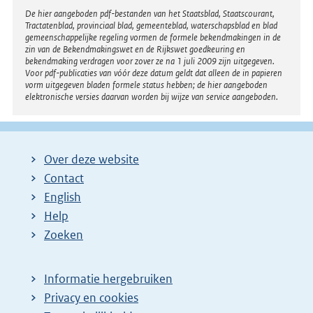
l
Disclaimer
De hier aangeboden pdf-bestanden van het Staatsblad, Staatscourant,
Tractatenblad, provinciaal blad, gemeenteblad, waterschapsblad en blad
i
gemeenschappelijke regeling vormen de formele bekendmakingen in de
n
zin van de Bekendmakingswet en de Rijkswet goedkeuring en
bekendmaking verdragen voor zover ze na 1 juli 2009 zijn uitgegeven.
k
Voor pdf-publicaties van vóór deze datum geldt dat alleen de in papieren
:
vorm uitgegeven bladen formele status hebben; de hier aangeboden
elektronische versies daarvan worden bij wijze van service aangeboden.
Over deze website
Contact
English
Help
Zoeken
Informatie hergebruiken
Privacy en cookies