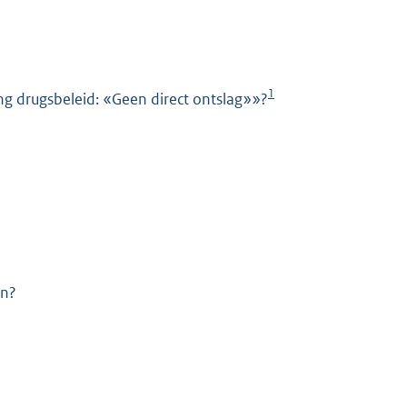
1
g drugsbeleid: «Geen direct ontslag»»?
K
en?