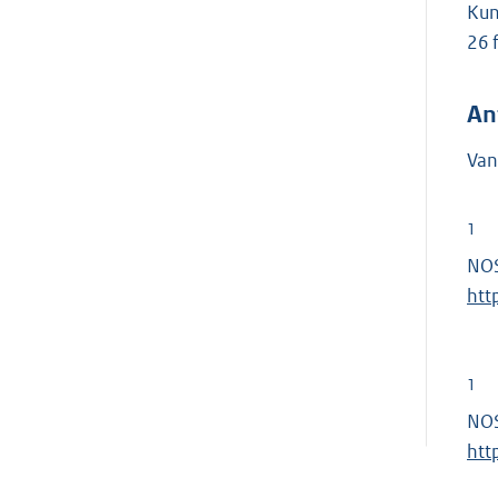
Kun
26 
An
Van
1
NOS
htt
1
NOS
htt