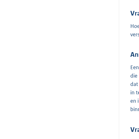
Vr
Hoe
ver
An
Een
die
dat
in 
en 
bin
Vr