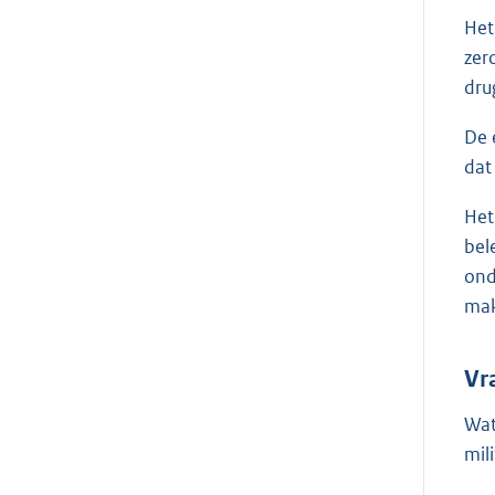
Het
zer
dru
De 
dat
Het
bel
ond
mak
Vr
Wat
mil