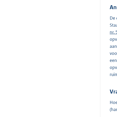
An
De 
Sta
nr.
opv
aan
voo
een
opv
rui
Vr
Hoe
(ha