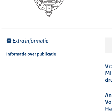
Toon
Extra informatie
meer
van:
Informatie over publicatie
Vr
Mi
dr
An
Vo
Ha