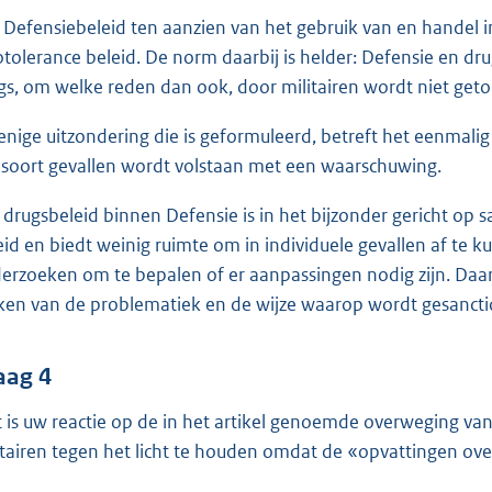
 Defensiebeleid ten aanzien van het gebruik van en handel in
otolerance beleid. De norm daarbij is helder: Defensie en dr
gs, om welke reden dan ook, door militairen wordt niet geto
enige uitzondering die is geformuleerd, betreft het eenmalig g
 soort gevallen wordt volstaan met een waarschuwing.
 drugsbeleid binnen Defensie is in het bijzonder gericht op s
eid en biedt weinig ruimte om in individuele gevallen af te ku
erzoeken om te bepalen of er aanpassingen nodig zijn. Daa
en van de problematiek en de wijze waarop wordt gesancti
aag 4
 is uw reactie op de in het artikel genoemde overweging v
itairen tegen het licht te houden omdat de «opvattingen ove