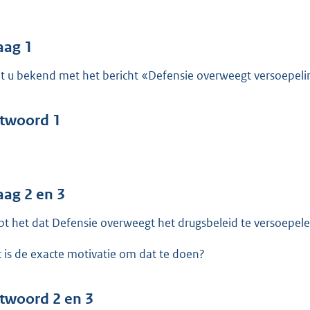
o
o
t
aag 1
t
t u bekend met het bericht «Defensie overweegt versoepelin
e
:
4
twoord 1
2
b
aag 2 en 3
pt het dat Defensie overweegt het drugsbeleid te versoepel
 is de exacte motivatie om dat te doen?
twoord 2 en 3