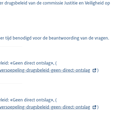
drugsbeleid van de commissie Justitie en Veiligheid op
r tijd benodigd voor de beantwoording van de vragen.
eid: «Geen direct ontslag», (
E
versoepeling-drugsbeleid-geen-direct-ontslag
x
)
t
e
r
n
eid: «Geen direct ontslag», (
E
e
versoepeling-drugsbeleid-geen-direct-ontslag
x
)
l
t