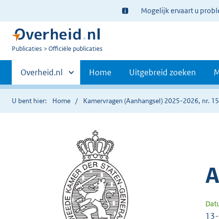
Ter
Mogelijk ervaart u prob
informatie:
U
Publicaties
Officiële publicaties
bent
Primaire
nu
Andere
Overheid.nl
Home
Uitgebreid zoeken
M
hier:
sites
navigatie
binnen
U bent hier:
Home
Kamervragen (Aanhangsel) 2025-2026, nr. 1
A
Dat
13-