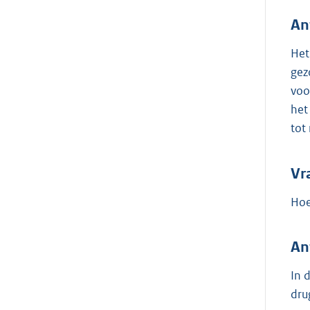
An
Het
gez
voo
het
tot
Vr
Hoe
An
In 
dru