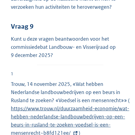
verzoeken hun activiteiten te heroverwegen?
Vraag 9
Kunt u deze vragen beantwoorden voor het
commissiedebat Landbouw- en Visserijraad op
9 december 2025?
1
Trouw, 14 november 2025, «Wat hebben
Nederlandse landbouwbedrijven op een beurs in
Rusland te zoeken? «Voedsel is een mensenrecht»» (
E
https://www.trouw.nl/duurzaamheid-economie/wat-
x
hebben-nederlandse-landbouwbedrijven-op-een-
t
beurs-in-rusland-te-zoeken-voedsel-is-een-
e
mensenrecht~b8fd121ee/
)
r