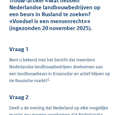
Trouw-artikel «Wat hebben
t
Nederlandse landbouwbedrijven op
t
e
een beurs in Rusland te zoeken?
:
«Voedsel is een mensenrecht»»
4
(ingezonden 20 november 2025).
0
K
b
Vraag 1
Bent u bekend met het bericht dat meerdere
Nederlandse landbouwbedrijven deelnemen aan
een landbouwbeurs in Krasnodar en actief blijven op
1
de Russische markt?
Vraag 2
Deelt u de mening dat Nederland op elke mogelijke
manier zou moeten voorkomen dat Nederlandse