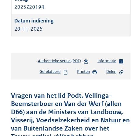
2025Z20194
20-11-2025
Authentieke versie (PDF)
b
Informatie
e
Gerelateerd
Printen
Delen
s
t
a
n
Vragen van het lid Podt, Vellinga-
d
Beemsterboer en Van der Werf (allen
s
D66) aan de Ministers van Landbouw,
g
r
Visserij, Voedselzekerheid en Natuur en
o
van Buitenlandse Zaken over het
o