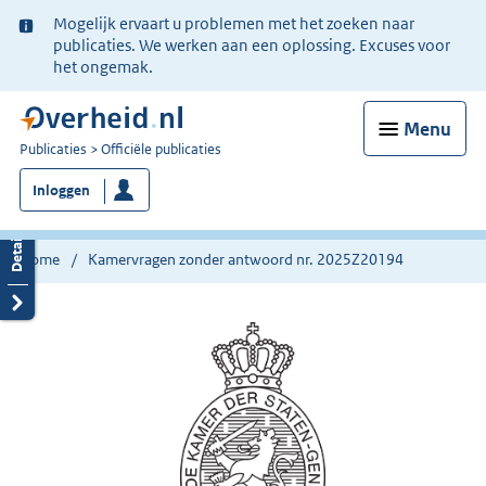
Ter
Mogelijk ervaart u problemen met het zoeken naar
informatie:
publicaties. We werken aan een oplossing. Excuses voor
het ongemak.
Menu
U
Publicaties
Officiële publicaties
bent
Inloggen
nu
hier:
Home
Kamervragen zonder antwoord nr. 2025Z20194