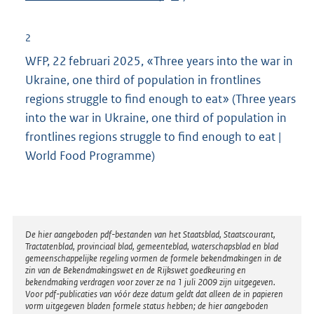
n
e
2
l
WFP, 22 februari 2025, «Three years into the war in
i
Ukraine, one third of population in frontlines
n
regions struggle to find enough to eat» (Three years
k
into the war in Ukraine, one third of population in
:
frontlines regions struggle to find enough to eat |
World Food Programme)
Disclaimer
De hier aangeboden pdf-bestanden van het Staatsblad, Staatscourant,
Tractatenblad, provinciaal blad, gemeenteblad, waterschapsblad en blad
gemeenschappelijke regeling vormen de formele bekendmakingen in de
zin van de Bekendmakingswet en de Rijkswet goedkeuring en
bekendmaking verdragen voor zover ze na 1 juli 2009 zijn uitgegeven.
Voor pdf-publicaties van vóór deze datum geldt dat alleen de in papieren
vorm uitgegeven bladen formele status hebben; de hier aangeboden