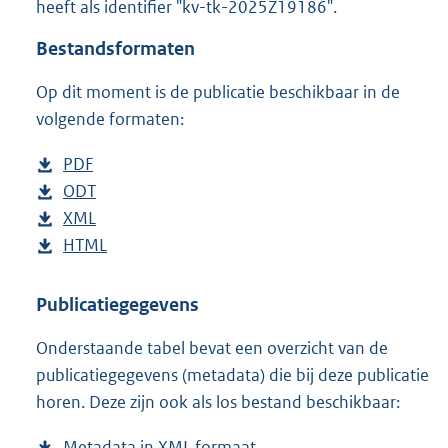
heeft als identifier "kv-tk-2025Z19186".
o
t
Bestandsformaten
t
e
Op dit moment is de publicatie beschikbaar in de
:
4
volgende formaten:
1
K
D
PDF
b
b
o
D
ODT
e
b
w
o
D
XML
s
e
b
n
w
o
D
HTML
t
s
e
b
l
n
w
o
a
t
s
e
o
l
n
w
n
a
t
s
Publicatiegegevens
a
o
l
n
d
n
a
t
Onderstaande tabel bevat een overzicht van de
d
a
o
l
s
d
n
a
publicatiegegevens (metadata) die bij deze publicatie
p
d
a
o
g
s
d
n
horen. Deze zijn ook als los bestand beschikbaar:
u
p
d
a
r
g
s
d
b
u
p
d
o
r
g
s
Metadata in XML formaat
b