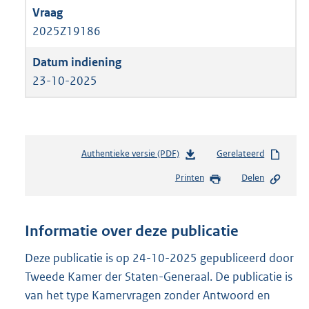
2025Z19186
23-10-2025
Authentieke versie (PDF)
b
Gerelateerd
e
Printen
Delen
s
t
a
n
Informatie over deze publicatie
d
s
Deze publicatie is op 24-10-2025 gepubliceerd door
g
Tweede Kamer der Staten-Generaal. De publicatie is
r
van het type Kamervragen zonder Antwoord en
o