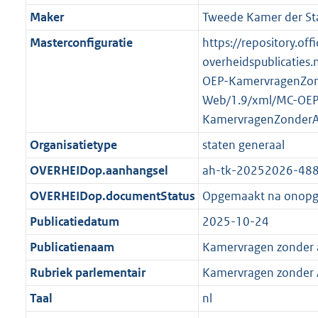
K
2
t
a
Maker
Tweede Kamer der St
b
K
t
Masterconfiguratie
https://repository.offi
b
overheidspublicaties.
OEP-KamervragenZo
Web/1.9/xml/MC-OEP
KamervragenZonder
Organisatietype
staten generaal
OVERHEIDop.aanhangsel
ah-tk-20252026-48
OVERHEIDop.documentStatus
Opgemaakt na onop
Publicatiedatum
2025-10-24
Publicatienaam
Kamervragen zonder
Rubriek parlementair
Kamervragen zonder
Taal
nl