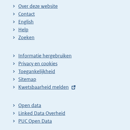
Over deze website
Contact
English
Help
Zoeken
Informatie hergebruiken
Privacy en cookies
Toegankelijkheid
Sitemap
E
Kwetsbaarheid melden
x
t
Open data
e
Linked Data Overheid
r
PUC Open Data
n