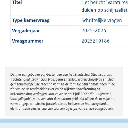
Titel
Het bericht 'Vacature
duiden op schijnzelfs
Type kamervraag
Schriftelijke vragen
Vergaderjaar
2025-2026
Vraagnummer
2025Z19186
Disclaimer
De hier aangeboden pdf-bestanden van het Staatsblad, Staatscourant,
Tractatenblad, provinciaal blad, gemeenteblad, waterschapsblad en blad
gemeenschappelijke regeling vormen de formele bekendmakingen in de
zin van de Bekendmakingswet en de Rijkswet goedkeuring en
bekendmaking verdragen voor zover ze na 1 juli 2009 zijn uitgegeven.
Voor pdf-publicaties van vóór deze datum geldt dat alleen de in papieren
vorm uitgegeven bladen formele status hebben; de hier aangeboden
elektronische versies daarvan worden bij wijze van service aangeboden.