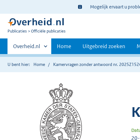
Ter
Mogelijk ervaart u prob
informatie:
U
Publicaties
Officiële publicaties
bent
Primaire
nu
Andere
Overheid.nl
Home
Uitgebreid zoeken
M
hier:
sites
navigatie
binnen
U bent hier:
Home
Kamervragen zonder antwoord nr. 2025Z152
K
Dat
20