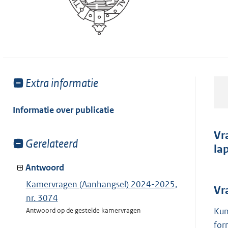
Toon
Extra informatie
meer
van:
Informatie over publicatie
Vr
Toon
Gerelateerd
la
meer
van:
Antwoord
Kamervragen (Aanhangsel) 2024-2025,
Vr
nr. 3074
Kun
Antwoord op de gestelde kamervragen
for