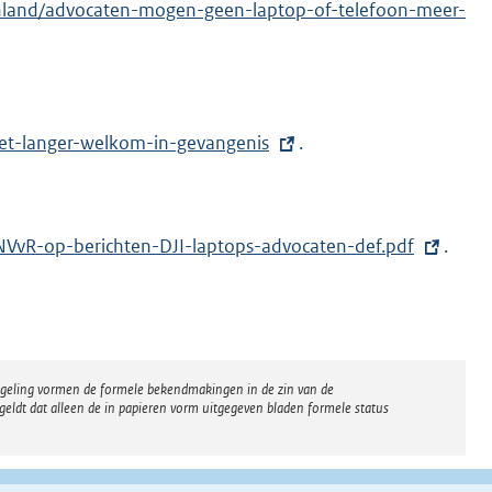
enland/advocaten-mogen-geen-laptop-of-telefoon-meer-
et-langer-welkom-in-gevangenis
.
NVvR-op-berichten-DJI-laptops-advocaten-def.pdf
.
regeling vormen de formele bekendmakingen in de zin van de
eldt dat alleen de in papieren vorm uitgegeven bladen formele status