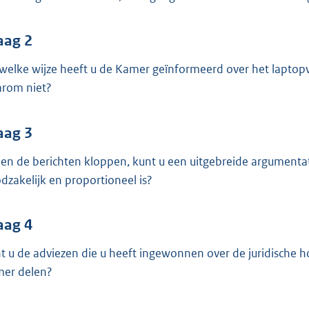
o
o
t
aag 2
t
welke wijze heeft u de Kamer geïnformeerd over het laptop
e
rom niet?
:
3
aag 3
9
K
ien de berichten kloppen, kunt u een uitgebreide argument
b
dzakelijk en proportioneel is?
aag 4
t u de adviezen die u heeft ingewonnen over de juridische 
er delen?