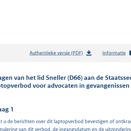
Authentieke versie (PDF)
b
Informatie
e
s
t
agen van het lid Sneller (D66) aan de Staatssec
a
ptopverbod voor advocaten in gevangenissen 
n
d
s
aag 1
g
t u de berichten over dit laptopverbod bevestigen of ontkra
r
mulering van dit verbod, de ingangsdatum en de uitzonderi