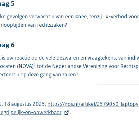
aag 5
ke gevolgen verwacht u van een «nee, tenzij…»-verbod voor 
rlooptijden van rechtszaken?
aag 6
 is uw reactie op de vele bezwaren en vraagtekens, van ind
3
ocaten (NOVA)
tot de Nederlandse Vereniging voor Rechts
lecteert u op deze gang van zaken?
, 18 augustus 2025,
E
https://nos.nl/artikel/2579050-lapto
egrijpelijk-en-onwerkbaar
x
.
t
e
r