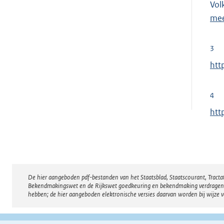
Vol
mee
3
E
htt
x
t
4
e
E
htt
r
x
n
t
e
e
l
r
i
De hier aangeboden pdf-bestanden van het Staatsblad, Staatscourant, Tract
Disclaimer
n
n
Bekendmakingswet en de Rijkswet goedkeuring en bekendmaking verdragen voor
e
hebben; de hier aangeboden elektronische versies daarvan worden bij wijze 
k
l
:
i