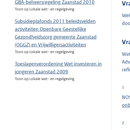
GBA-beheersregeling Zaanstad 2010
Vr
Toon op Lokale wet- en regelgeving
Wel
Subsidieplafonds 2011 beleidsvelden
doo
activiteiten Openbare Geestelijke
Gezondheidszorg gemeente Zaanstad
Vr
(OGGZ) en Vrijwilligersactiviteiten
Toon op Lokale wet- en regelgeving
Wat
Adv
Toeslagenverordening Wet investeren in
ref
jongeren Zaanstad 2009
Toon op Lokale wet- en regelgeving
1
NOS
onb
2