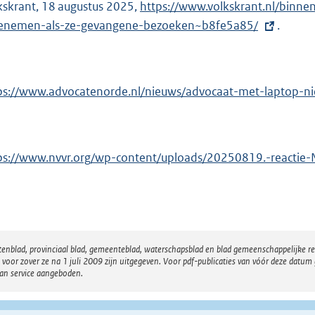
kskrant, 18 augustus 2025,
E
https://www.volkskrant.nl/binn
n
nemen-als-ze-gevangene-bezoeken~b8fe5a85/
x
.
e
t
l
e
i
r
ps://www.advocatenorde.nl/nieuws/advocaat-met-laptop-ni
n
n
k
e
:
l
ps://www.nvvr.org/wp-content/uploads/20250819.-reactie-
i
n
k
:
atenblad, provinciaal blad, gemeenteblad, waterschapsblad en blad gemeenschappelijke 
 zover ze na 1 juli 2009 zijn uitgegeven. Voor pdf-publicaties van vóór deze datum g
van service aangeboden.