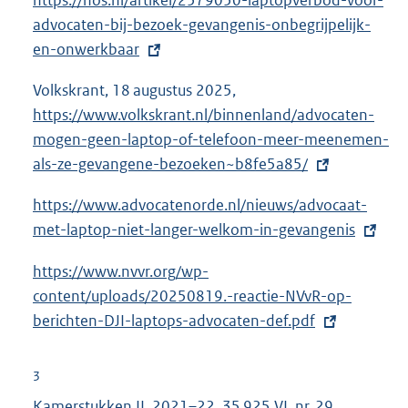
https://nos.nl/artikel/2579050-laptopverbod-voor-
x
i
advocaten-bij-bezoek-gevangenis-onbegrijpelijk-
t
n
en-onwerkbaar
e
k
r
:
Volkskrant, 18 augustus 2025,
E
n
https://www.volkskrant.nl/binnenland/advocaten-
x
e
mogen-geen-laptop-of-telefoon-meer-meenemen-
t
l
als-ze-gevangene-bezoeken~b8fe5a85/
e
i
r
n
E
https://www.advocatenorde.nl/nieuws/advocaat-
n
k
x
met-laptop-niet-langer-welkom-in-gevangenis
e
:
t
l
E
https://www.nvvr.org/wp-
e
i
x
content/uploads/20250819.-reactie-NVvR-op-
r
n
t
berichten-DJI-laptops-advocaten-def.pdf
n
k
e
e
:
r
l
3
n
i
Kamerstukken II, 2021–22,
35 925 VI, nr. 29