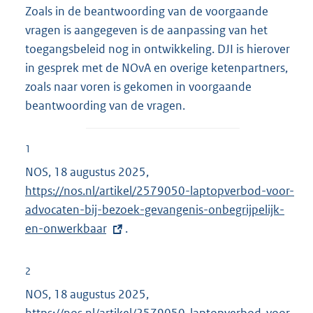
Zoals in de beantwoording van de voorgaande
vragen is aangegeven is de aanpassing van het
toegangsbeleid nog in ontwikkeling. DJI is hierover
in gesprek met de NOvA en overige ketenpartners,
zoals naar voren is gekomen in voorgaande
beantwoording van de vragen.
1
NOS, 18 augustus 2025,
E
https://nos.nl/artikel/2579050-laptopverbod-voor-
x
advocaten-bij-bezoek-gevangenis-onbegrijpelijk-
t
en-onwerkbaar
.
e
r
n
2
e
NOS, 18 augustus 2025,
E
l