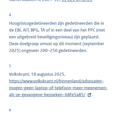
e
n
l
k
4
i
:
Hoogrisicogedetineerden zijn gedetineerden die in
n
de EBI, AIT, BPG, TA of in een deel van het PPC (met
k
een uitgebreid beveiligingsniveau) zijn geplaatst.
:
Deze doelgroep omvat op dit moment (september
2025) ongeveer 200–250 gedetineerden.
5
Volkskrant, 18 augustus 2025,
E
https://www.volkskrant.nl/binnenland/advocaten-
x
mogen-geen-laptop-of-telefoon-meer-meenemen-
t
als-ze-gevangene-bezoeken~b8fe5a85/
e
.
r
n
6