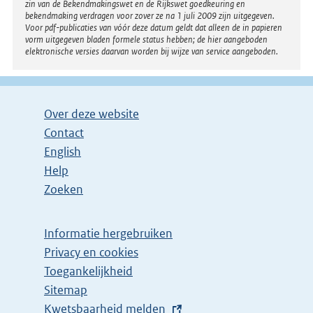
i
zin van de Bekendmakingswet en de Rijkswet goedkeuring en
bekendmaking verdragen voor zover ze na 1 juli 2009 zijn uitgegeven.
n
Voor pdf-publicaties van vóór deze datum geldt dat alleen de in papieren
k
vorm uitgegeven bladen formele status hebben; de hier aangeboden
elektronische versies daarvan worden bij wijze van service aangeboden.
:
Over deze website
Contact
English
Help
Zoeken
Informatie hergebruiken
Privacy en cookies
Toegankelijkheid
Sitemap
E
Kwetsbaarheid melden