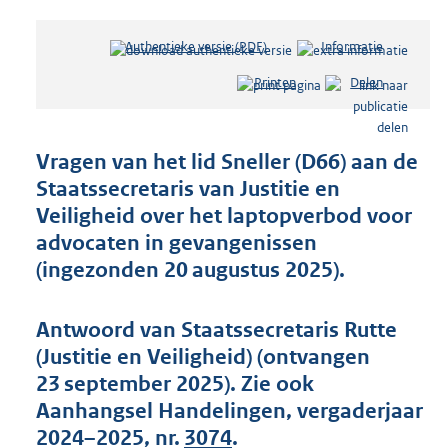
Authentieke versie (PDF)
b
Informatie
e
Printen
Delen
s
t
a
n
Vragen van het lid Sneller (D66) aan de
d
Staatssecretaris van Justitie en
s
Veiligheid over het laptopverbod voor
g
r
advocaten in gevangenissen
o
(ingezonden 20 augustus 2025).
o
t
t
Antwoord van Staatssecretaris Rutte
e
(Justitie en Veiligheid) (ontvangen
:
23 september 2025). Zie ook
4
5
Aanhangsel Handelingen, vergaderjaar
K
2024–2025, nr.
3074
.
b