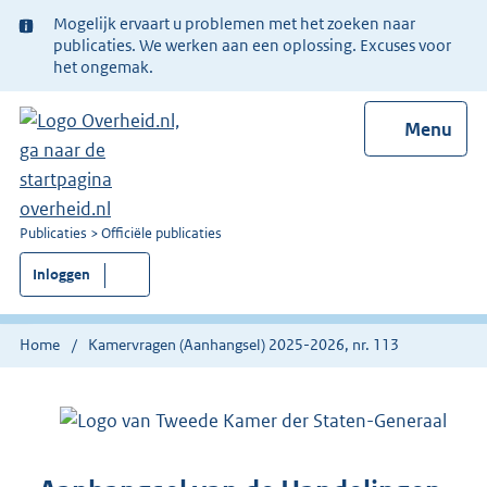
Ter
Mogelijk ervaart u problemen met het zoeken naar
informatie:
publicaties. We werken aan een oplossing. Excuses voor
het ongemak.
Menu
U
Publicaties
Officiële publicaties
bent
Inloggen
nu
hier:
Home
Kamervragen (Aanhangsel) 2025-2026, nr. 113