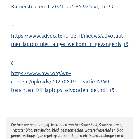
e
Kamerstukken II, 2021–22,
35 925 VI, nr. 29
l
i
7
n
E
https://www.advocatenorde.nl/nieuws/advocaat-
k
x
met-laptop-niet-langer-welkom-in-gevangenis
.
:
t
e
8
r
E
https://www.nvvr.org/wp-
n
x
content/uploads/20250819.-reactie-NVvR-op-
e
t
berichten-DJI-laptops-advocaten-def.pdf
.
l
e
i
r
n
n
k
e
Disclaimer
De hier aangeboden pdf-bestanden van het Staatsblad, Staatscourant,
:
Tractatenblad, provinciaal blad, gemeenteblad, waterschapsblad en blad
l
gemeenschappelijke regeling vormen de formele bekendmakingen in de