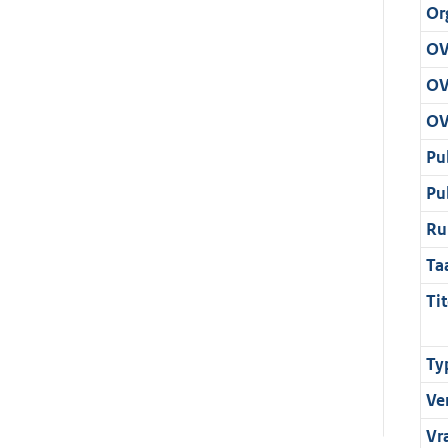
Or
OV
OV
OV
Pu
Pu
Ru
Ta
Tit
Ty
Ve
Vr