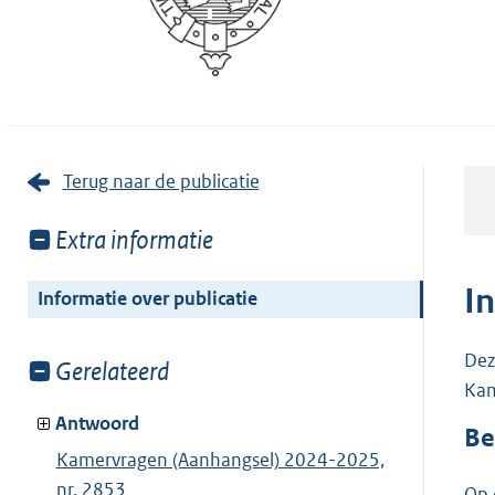
Terug naar de publicatie
Toon
Extra informatie
meer
van:
I
Informatie over publicatie
Dez
Toon
Gerelateerd
Kam
meer
van:
Antwoord
Be
Kamervragen (Aanhangsel) 2024-2025,
nr. 2853
Op 