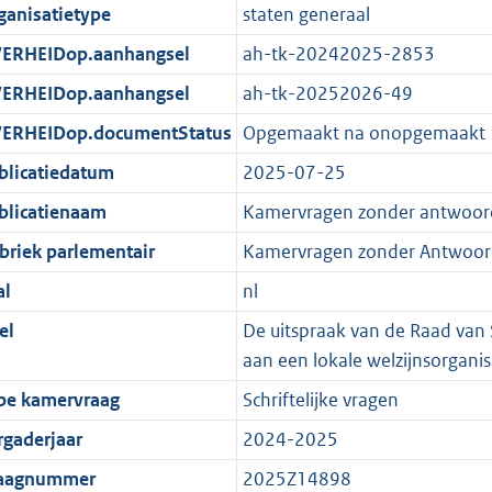
ganisatietype
staten generaal
ERHEIDop.aanhangsel
ah-tk-20242025-2853
ERHEIDop.aanhangsel
ah-tk-20252026-49
ERHEIDop.documentStatus
Opgemaakt na onopgemaakt
blicatiedatum
2025-07-25
blicatienaam
Kamervragen zonder antwoor
briek parlementair
Kamervragen zonder Antwoor
al
nl
el
De uitspraak van de Raad van 
aan een lokale welzijnsorganis
pe kamervraag
Schriftelijke vragen
rgaderjaar
2024-2025
aagnummer
2025Z14898