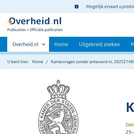
Ter
Mogelijk ervaart u prob
informatie:
U
Publicaties
Officiële publicaties
bent
Primaire
nu
Andere
Overheid.nl
Home
Uitgebreid zoeken
M
hier:
sites
navigatie
binnen
U bent hier:
Home
Kamervragen zonder antwoord nr. 2025Z148
K
Dat
25