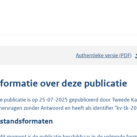
Authentieke versie (PDF)
b
e
s
t
nformatie over deze publicatie
a
n
e publicatie is op 25-07-2025 gepubliceerd door Tweede Kam
d
ervragen zonder Antwoord en heeft als identifier "kv-tk-
s
standsformaten
g
r
dit moment is de publicatie beschikbaar in de volgende for