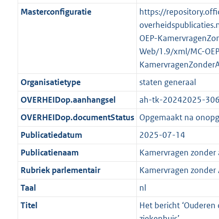
K
2
t
a
Masterconfiguratie
https://repository.offi
b
K
t
overheidspublicaties.
b
OEP-KamervragenZo
Web/1.9/xml/MC-OEP
KamervragenZonder
Organisatietype
staten generaal
OVERHEIDop.aanhangsel
ah-tk-20242025-30
OVERHEIDop.documentStatus
Opgemaakt na onop
Publicatiedatum
2025-07-14
Publicatienaam
Kamervragen zonder
Rubriek parlementair
Kamervragen zonder
Taal
nl
Titel
Het bericht ‘Ouderen 
ziekenhuis’