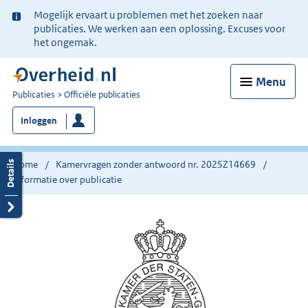
Ter
Mogelijk ervaart u problemen met het zoeken naar
informatie:
publicaties. We werken aan een oplossing. Excuses voor
het ongemak.
Menu
U
Publicaties
Officiële publicaties
bent
Inloggen
nu
hier:
Home
Kamervragen zonder antwoord nr. 2025Z14669
Informatie over publicatie