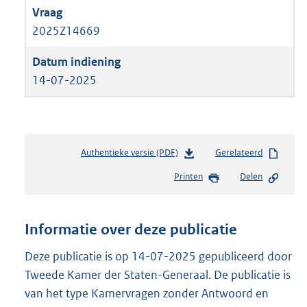
2025Z14669
14-07-2025
Authentieke versie (PDF)
b
Gerelateerd
e
Printen
Delen
s
t
a
n
Informatie over deze publicatie
d
s
Deze publicatie is op 14-07-2025 gepubliceerd door
g
Tweede Kamer der Staten-Generaal. De publicatie is
r
van het type Kamervragen zonder Antwoord en
o