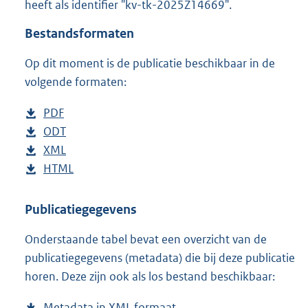
heeft als identifier "kv-tk-2025Z14669".
o
t
Bestandsformaten
t
e
Op dit moment is de publicatie beschikbaar in de
:
4
volgende formaten:
2
K
D
PDF
b
b
o
D
ODT
e
b
w
o
D
XML
s
e
b
n
w
o
D
HTML
t
s
e
b
l
n
w
o
a
t
s
e
o
l
n
w
n
a
t
s
Publicatiegegevens
a
o
l
n
d
n
a
t
Onderstaande tabel bevat een overzicht van de
d
a
o
l
s
d
n
a
publicatiegegevens (metadata) die bij deze publicatie
p
d
a
o
g
s
d
n
horen. Deze zijn ook als los bestand beschikbaar:
u
p
d
a
r
g
s
d
b
u
p
d
o
r
g
s
Metadata in XML formaat
b