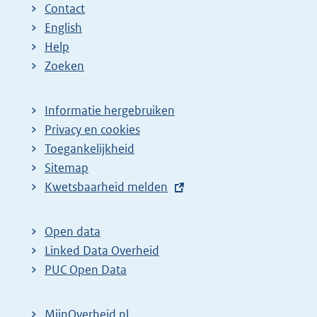
Contact
English
Help
Zoeken
Informatie hergebruiken
Privacy en cookies
Toegankelijkheid
Sitemap
E
Kwetsbaarheid melden
x
t
Open data
e
Linked Data Overheid
r
PUC Open Data
n
e
MijnOverheid.nl