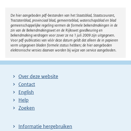
n
e
Disclaimer
De hier aangeboden pdf-bestanden van het Staatsblad, Staatscourant,
Tractatenblad, provinciaal blad, gemeenteblad, waterschapsblad en blad
l
gemeenschappelijke regeling vormen de formele bekendmakingen in de
i
zin van de Bekendmakingswet en de Rijkswet goedkeuring en
bekendmaking verdragen voor zover ze na 1 juli 2009 zijn uitgegeven.
n
Voor pdf-publicaties van vóór deze datum geldt dat alleen de in papieren
k
vorm uitgegeven bladen formele status hebben; de hier aangeboden
elektronische versies daarvan worden bij wijze van service aangeboden.
:
Over deze website
Contact
English
Help
Zoeken
Informatie hergebruiken