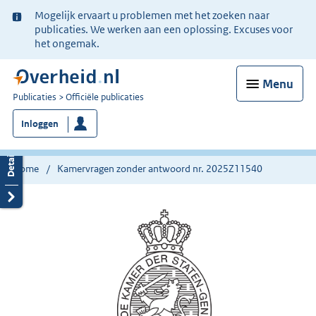
Ter
Mogelijk ervaart u problemen met het zoeken naar
informatie:
publicaties. We werken aan een oplossing. Excuses voor
het ongemak.
Menu
U
Publicaties
Officiële publicaties
bent
Inloggen
nu
hier:
Home
Kamervragen zonder antwoord nr. 2025Z11540