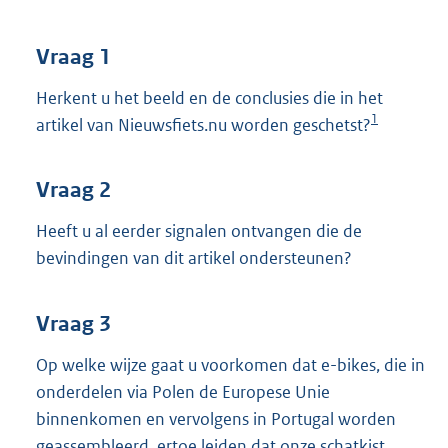
t
t
e
Vraag 1
:
3
Herkent u het beeld en de conclusies die in het
5
1
artikel van Nieuwsfiets.nu worden geschetst?
K
b
Vraag 2
Heeft u al eerder signalen ontvangen die de
bevindingen van dit artikel ondersteunen?
Vraag 3
Op welke wijze gaat u voorkomen dat e-bikes, die in
onderdelen via Polen de Europese Unie
binnenkomen en vervolgens in Portugal worden
geassembleerd, ertoe leiden dat onze schatkist