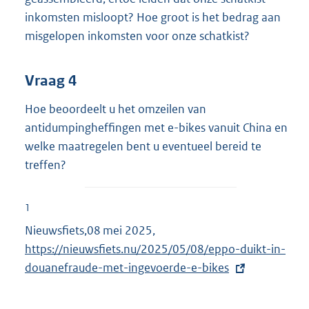
inkomsten misloopt? Hoe groot is het bedrag aan
misgelopen inkomsten voor onze schatkist?
Vraag 4
Hoe beoordeelt u het omzeilen van
antidumpingheffingen met e-bikes vanuit China en
welke maatregelen bent u eventueel bereid te
treffen?
1
Nieuwsfiets,08 mei 2025,
E
https://nieuwsfiets.nu/2025/05/08/eppo-duikt-in-
x
douanefraude-met-ingevoerde-e-bikes
t
e
r