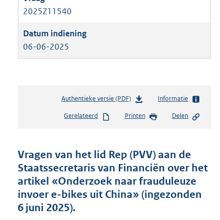
2025Z11540
06-06-2025
Authentieke versie (PDF)
b
Informatie
e
Gerelateerd
Printen
Delen
s
t
a
n
Vragen van het lid Rep (PVV) aan de
d
Staatssecretaris van Financiën over het
s
artikel «Onderzoek naar frauduleuze
g
r
invoer e-bikes uit China» (ingezonden
o
6 juni 2025).
o