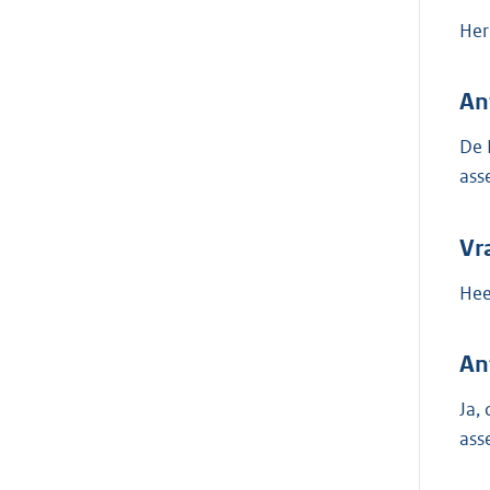
Her
An
De 
ass
Vr
Hee
An
Ja,
ass