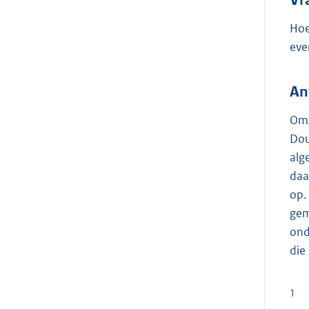
Hoe
eve
An
Omz
Dou
alg
daa
op.
gem
ond
die
1