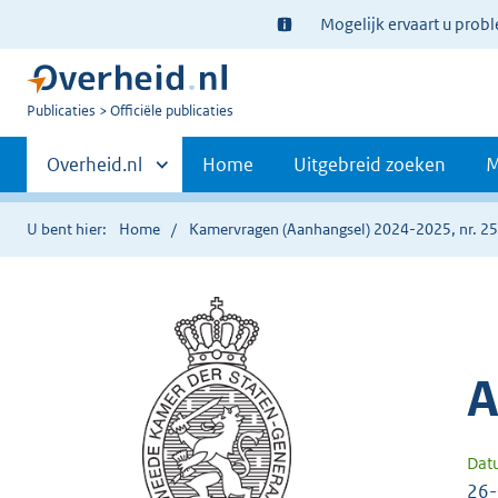
Ter
Mogelijk ervaart u prob
informatie:
U
Publicaties
Officiële publicaties
bent
Primaire
nu
Andere
Overheid.nl
Home
Uitgebreid zoeken
M
hier:
sites
navigatie
binnen
U bent hier:
Home
Kamervragen (Aanhangsel) 2024-2025, nr. 2
A
Dat
26