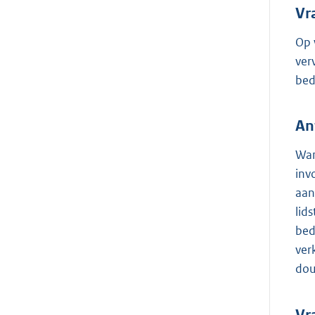
Vr
Op 
ver
bed
An
Wan
inv
aan
lid
bed
ver
dou
Vr