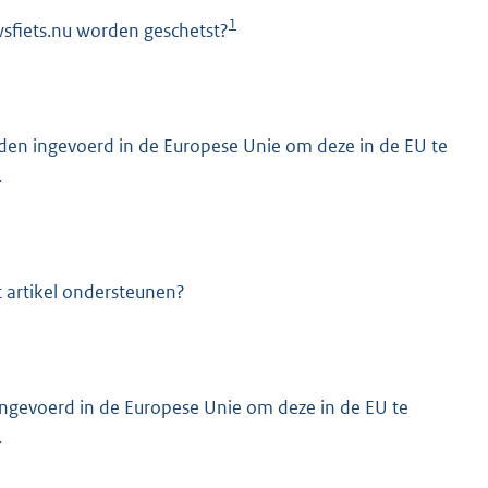
1
uwsfiets.nu worden geschetst?
den ingevoerd in de Europese Unie om deze in de EU te
.
K
t artikel ondersteunen?
ingevoerd in de Europese Unie om deze in de EU te
.