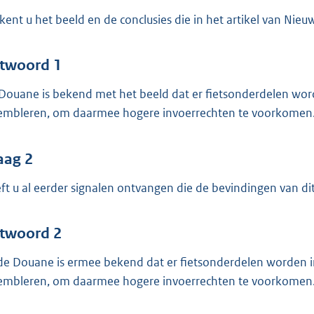
o
kent u het beeld en de conclusies die in het artikel van Nie
o
t
t
twoord 1
e
Douane is bekend met het beeld dat er fietsonderdelen wor
:
embleren, om daarmee hogere invoerrechten te voorkomen
3
9
aag 2
b
ft u al eerder signalen ontvangen die de bevindingen van di
twoord 2
 de Douane is ermee bekend dat er fietsonderdelen worden 
embleren, om daarmee hogere invoerrechten te voorkomen