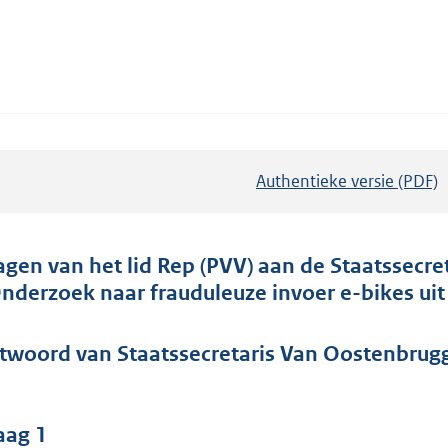
Authentieke versie (PDF)
b
e
s
t
agen van het lid Rep (PVV) aan de Staatssecret
a
nderzoek naar frauduleuze invoer e-bikes uit 
n
d
twoord van Staatssecretaris Van Oostenbrugge
s
g
r
aag 1