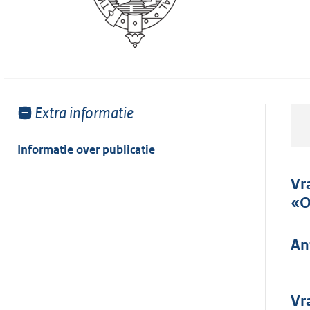
Toon
Extra informatie
meer
van:
Informatie over publicatie
Vr
«O
An
Vr