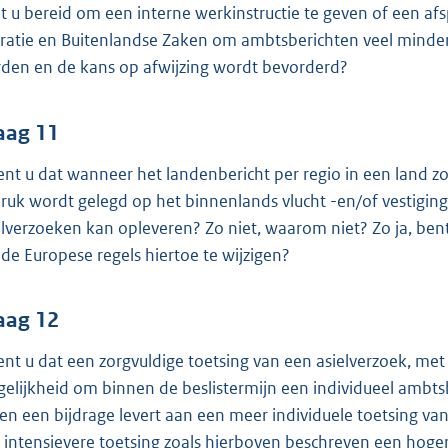
t u bereid om een interne werkinstructie te geven of een afs
ratie en Buitenlandse Zaken om ambtsberichten veel minde
den en de kans op afwijzing wordt bevorderd?
aag 11
ent u dat wanneer het landenbericht per regio in een land z
ruk wordt gelegd op het binnenlands vlucht -en/of vestigings
elverzoeken kan opleveren? Zo niet, waarom niet? Zo ja, ben
de Europese regels hiertoe te wijzigen?
aag 12
ent u dat een zorgvuldige toetsing van een asielverzoek, m
elijkheid om binnen de beslistermijn een individueel ambtsb
en een bijdrage levert aan een meer individuele toetsing van
 intensievere toetsing zoals hierboven beschreven een hoger