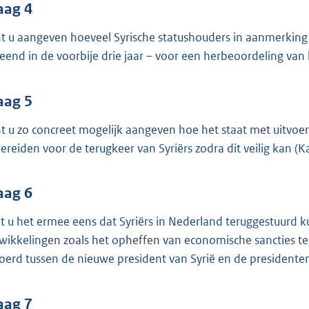
aag 4
t u aangeven hoeveel Syrische statushouders in aanmerking 
leend in de voorbije drie jaar – voor een herbeoordeling van
aag 5
t u zo concreet mogelijk aangeven hoe het staat met uitvoe
bereiden voor de terugkeer van Syriërs zodra dit veilig kan 
aag 6
t u het ermee eens dat Syriërs in Nederland teruggestuurd 
wikkelingen zoals het opheffen van economische sancties teg
oerd tussen de nieuwe president van Syrië en de presidente
aag 7