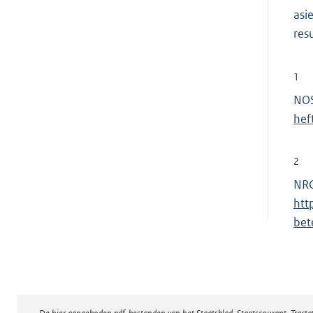
asi
res
1
NOS
hef
2
NRC
htt
bet