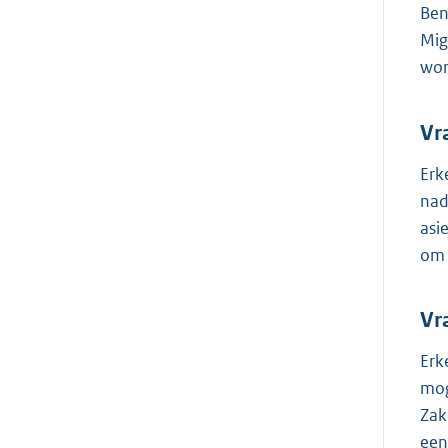
Ben
Mig
wor
Vr
Erk
nad
asi
om 
Vr
Erk
mog
Zak
een