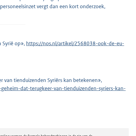
 personeelsinzet vergt dan een kort onderzoek,
 Syrië op»,
E
https://nos.nl/artikel/2568038-ook-de-eu-
x
t
e
r
r van tienduizenden Syriërs kan betekenen»,
E
n
-geheim-dat-terugkeer-van-tienduizenden-syriers-kan-
x
e
t
l
e
i
r
n
n
k
e
: