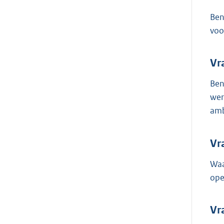
Ben
voo
Vr
Ben
wer
amb
Vr
Waa
ope
Vr