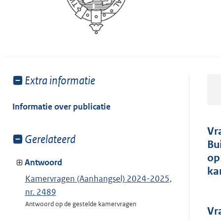
Toon
Extra informatie
meer
van:
Informatie over publicatie
Vr
Toon
Gerelateerd
Bu
meer
op
van:
Antwoord
ka
Kamervragen (Aanhangsel) 2024-2025,
nr. 2489
Antwoord op de gestelde kamervragen
Vr