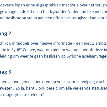
o
hoeverre lopen er nu al gesprekken met Syrië over het terug
o
gevraagd in de EU en in het bijzonder Nederland? Zo niet, b
t
het beslismoratorium aan een effectieve terugkeer kan wor
t
e
:
aag 2
4
chikt u inmiddels over nieuwe informatie – een nieuw ambts
1
uatie in Syrië? Zo nee, waarom niet en wanneer wordt deze in
K
leiding om weer te gaan beslissen op Syrische asielaanvrage
b
aag 3
nen aanvragen die berusten op vrees voor vervolging van he
ewezen? Zo ja, bent u ook bereid om alle verleende statusse
r mogelijk in te trekken?