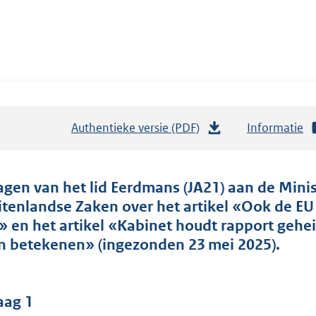
Authentieke versie (PDF)
b
Informatie
e
s
t
agen van het lid Eerdmans (JA21) aan de Minis
a
itenlandse Zaken over het artikel «Ook de EU
n
» en het artikel «Kabinet houdt rapport gehe
d
n betekenen» (ingezonden 23 mei 2025).
s
g
r
aag 1