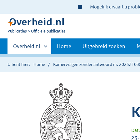
Ter
Mogelijk ervaart u prob
informatie:
U
Publicaties
Officiële publicaties
bent
Primaire
nu
Andere
Overheid.nl
Home
Uitgebreid zoeken
M
hier:
sites
navigatie
binnen
U bent hier:
Home
Kamervragen zonder antwoord nr. 2025Z103
K
Dat
23