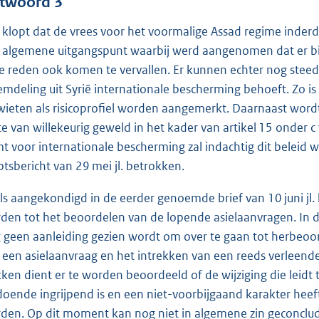
twoord 3
 klopt dat de vrees voor het voormalige Assad regime inderda
 algemene uitgangspunt waarbij werd aangenomen dat er bij t
e reden ook komen te vervallen. Er kunnen echter nog steed
emdeling uit Syrië internationale bescherming behoeft. Zo 
wieten als risicoprofiel worden aangemerkt. Daarnaast wordt
e van willekeurig geweld in het kader van artikel 15 onder c v
t voor internationale bescherming zal indachtig dit beleid
tsbericht van 29 mei jl. betrokken.
ls aangekondigd in de eerder genoemde brief van 10 juni jl.
den tot het beoordelen van de lopende asielaanvragen. In d
 geen aanleiding gezien wordt om over te gaan tot herbeoor
 een asielaanvraag en het intrekken van een reeds verleende
kken dient er te worden beoordeeld of de wijziging die leidt 
doende ingrijpend is en een niet-voorbijgaand karakter heef
den. Op dit moment kan nog niet in algemene zin geconclude