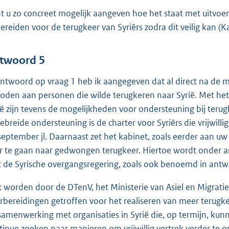
t u zo concreet mogelijk aangeven hoe het staat met uitvoe
bereiden voor de terugkeer van Syriërs zodra dit veilig kan 
twoord 5
antwoord op vraag 1 heb ik aangegeven dat al direct na de
oden aan personen die wilde terugkeren naar Syrië. Met het
ië zijn tevens de mogelijkheden voor ondersteuning bij terug
gebreide ondersteuning is de charter voor Syriërs die vrijwil
september jl. Daarnaast zet het kabinet, zoals eerder aan u
r te gaan naar gedwongen terugkeer. Hiertoe wordt onder 
 de Syrische overgangsregering, zoals ook benoemd in antw
 worden door de DTenV, het Ministerie van Asiel en Migrati
rbereidingen getroffen voor het realiseren van meer terugke
samenwerking met organisaties in Syrië die, op termijn, kunne
tinue zoeken naar manieren om vrijwillig vertrek verder te