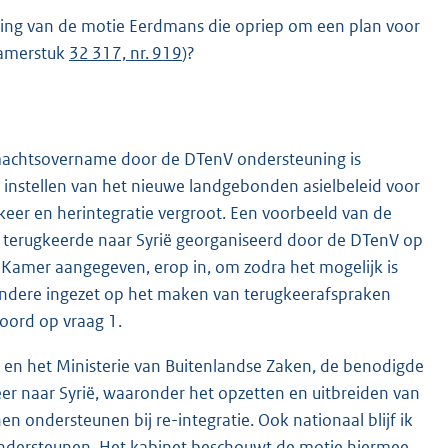
ring van de motie Eerdmans die opriep om een plan voor
(Kamerstuk
32 317, nr. 919
)?
 machtsovername door de DTenV ondersteuning is
 instellen van het nieuwe landgebonden asielbeleid voor
keer en herintegratie vergroot. Een voorbeeld van de
lig terugkeerde naar Syrië georganiseerd door de DTenV op
w Kamer aangegeven, erop in, om zodra het mogelijk is
andere ingezet op het maken van terugkeerafspraken
oord op vraag 1.
e en het Ministerie van Buitenlandse Zaken, de benodigde
er naar Syrië, waaronder het opzetten en uitbreiden van
n ondersteunen bij re-integratie. Ook nationaal blijf ik
 ondersteunen. Het kabinet beschouwt de motie hiermee