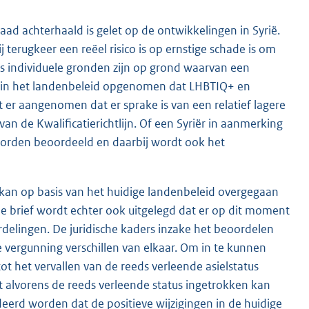
ad achterhaald is gelet op de ontwikkelingen in Syrië.
erugkeer een reëel risico is op ernstige schade is om
s individuele gronden zijn op grond waarvan een
is in het landenbeleid opgenomen dat LHBTIQ+ en
 er aangenomen dat er sprake is van een relatief lagere
an de Kwalificatierichtlijn. Of een Syriër in aanmerking
 worden beoordeeld en daarbij wordt ook het
 kan op basis van het huidige landenbeleid overgegaan
e brief wordt echter ook uitgelegd dat er op dit moment
delingen. De juridische kaders inzake het beoordelen
 vergunning verschillen van elkaar. Om in te kunnen
tot het vervallen van de reeds verleende asielstatus
t alvorens de reeds verleende status ingetrokken kan
erd worden dat de positieve wijzigingen in de huidige