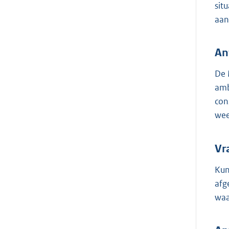
sit
aan
An
De 
amb
con
wee
Vr
Kun
afg
waa