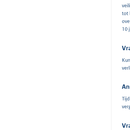
vei
tot
ove
10 j
Vr
Kun
ver
An
Tij
ver
Vr