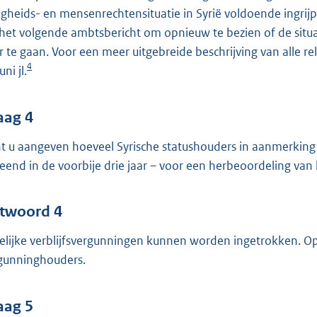
ligheids- en mensenrechtensituatie in Syrië voldoende ingrij
 het volgende ambtsbericht om opnieuw te bezien of de situ
r te gaan. Voor een meer uitgebreide beschrijving van alle re
4
uni jl.
aag 4
t u aangeven hoeveel Syrische statushouders in aanmerking 
leend in de voorbije drie jaar – voor een herbeoordeling van
twoord 4
delijke verblijfsvergunningen kunnen worden ingetrokken. Op 
gunninghouders.
aag 5