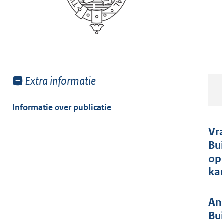
Toon
Extra informatie
meer
van:
Informatie over publicatie
Vr
Bu
op
ka
An
Bu