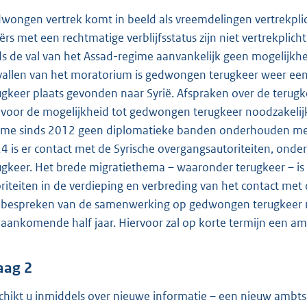
wongen vertrek komt in beeld als vreemdelingen vertrekplich
iërs met een rechtmatige verblijfsstatus zijn niet vertrekplic
ds de val van het Assad-regime aanvankelijk geen mogelijkh
vallen van het moratorium is gedwongen terugkeer weer ee
ugkeer plaats gevonden naar Syrië. Afspraken over de teru
n voor de mogelijkheid tot gedwongen terugkeer noodzakeli
ime sinds 2012 geen diplomatieke banden onderhouden met 
4 is er contact met de Syrische overgangsautoriteiten, onder
ugkeer. Het brede migratiethema – waaronder terugkeer – 
oriteiten in de verdieping en verbreding van het contact met d
 bespreken van de samenwerking op gedwongen terugkeer m
 aankomende half jaar. Hiervoor zal op korte termijn een ambt
aag 2
chikt u inmiddels over nieuwe informatie – een nieuw ambts