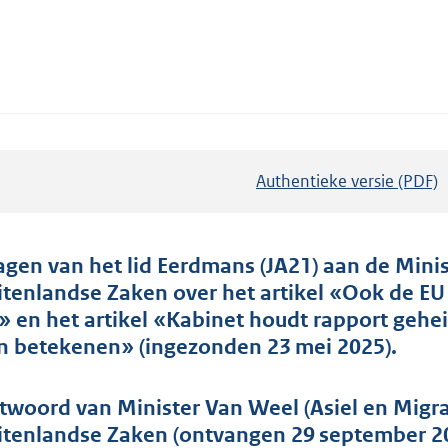
Authentieke versie (PDF)
b
e
s
t
agen van het lid Eerdmans (JA21) aan de Minis
a
itenlandse Zaken over het artikel «Ook de EU
n
» en het artikel «Kabinet houdt rapport gehe
d
n betekenen» (ingezonden 23 mei 2025).
s
g
twoord van Minister Van Weel (Asiel en Migr
r
itenlandse Zaken (ontvangen 29 september 2