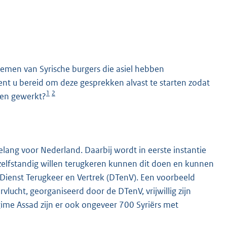
nemen van Syrische burgers die asiel hebben
ent u bereid om deze gesprekken alvast te starten zodat
1
2
den gewerkt?
K
belang voor Nederland. Daarbij wordt in eerste instantie
ie zelfstandig willen terugkeren kunnen dit doen en kunnen
 Dienst Terugkeer en Vertrek (DTenV). Een voorbeeld
rvlucht, georganiseerd door de DTenV, vrijwillig zijn
gime Assad zijn er ook ongeveer 700 Syriërs met