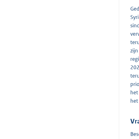
Ged
Syr
sin
ver
ter
zij
reg
202
ter
pri
het
het
Vr
Bes