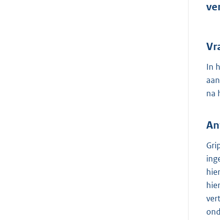
ve
Vr
In 
aan
na 
An
Gri
ing
hie
hie
ver
ond