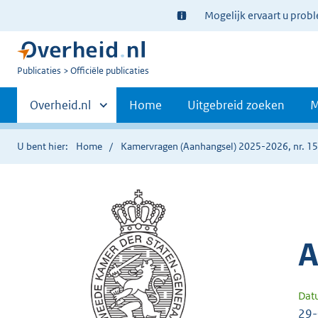
Ter
Mogelijk ervaart u prob
informatie:
U
Publicaties
Officiële publicaties
bent
Primaire
nu
Andere
Overheid.nl
Home
Uitgebreid zoeken
M
hier:
sites
navigatie
binnen
U bent hier:
Home
Kamervragen (Aanhangsel) 2025-2026, nr. 1
A
Dat
29-