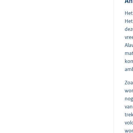
An
Het
Het
dez
vre
Ala
mat
kom
amb
Zoa
wor
nog
van
tre
vol
wor