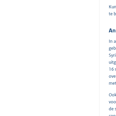
Kun
te 
An
In 
geb
Syr
uit
16 
ove
met
Ook
voo
de 
con