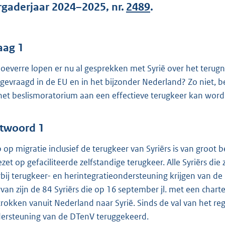
o
rgaderjaar 2024–2025, nr.
2489
.
o
t
t
aag 1
e
hoeverre lopen er nu al gesprekken met Syrië over het terug
:
gevraagd in de EU en in het bijzonder Nederland? Zo niet, b
5
het beslismoratorium aan een effectieve terugkeer kan wor
3
b
twoord 1
p op migratie inclusief de terugkeer van Syriërs is van groot 
ezet op gefaciliteerde zelfstandige terugkeer. Alle Syriërs d
rbij terugkeer- en herintegratieondersteuning krijgen van de
rvan zijn de 84 Syriërs die op 16 september jl. met een charte
trokken vanuit Nederland naar Syrië. Sinds de val van het re
ersteuning van de DTenV teruggekeerd.