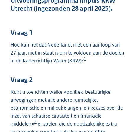
Uitvoeringsprogramma Impuls KRW
t
Utrecht (ingezonden 28 april 2025).
t
e
:
4
Vraag 1
1
K
Hoe kan het dat Nederland, met een aanloop van
b
27 jaar, niet in staat is om te voldoen aan de doelen
1
in de Kaderrichtlijn Water (KRW)?
Vraag 2
Kunt u toelichten welke «politiek-bestuurlijke
afwegingen met alle andere ruimtelijke,
economische en milieubelangen, en keuzes over de
inzet van schaarse capaciteit en financiële
2
middelen»
er spelen die de noodzakelijke extra
maatregelen voor het behalen van de KRW