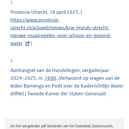
1
Provincie Utrecht, 16 april 2025, (
E
https://www.provincie-
x
utrecht.nl/actueel/nieuws/krw-impuls-utrecht-
t
nieuwe-maatregelen-voor-schoon-en-gezond-
e
water
)
r
n
e
2
l
Aanhangsel van de Handelingen, vergaderjaar
i
2024–2025, nr.
1690
, (Antwoord op vragen van de
n
leden Bamenga en Podt over de Kaderrichtlijn Water
k
(KRW) | Tweede Kamer der Staten-Generaal)
:
Disclaimer
De hier aangeboden pdf-bestanden van het Staatsblad, Staatscourant,