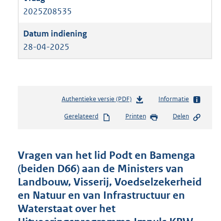
2025Z08535
28-04-2025
Authentieke versie (PDF)
b
Informatie
e
Gerelateerd
Printen
Delen
s
t
a
n
Vragen van het lid Podt en Bamenga
d
(beiden D66) aan de Ministers van
s
Landbouw, Visserij, Voedselzekerheid
g
r
en Natuur en van Infrastructuur en
o
Waterstaat over het
o