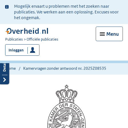
Ter
Mogelijk ervaart u problemen met het zoeken naar
informatie:
publicaties. We werken aan een oplossing. Excuses voor
het ongemak.
Menu
U
Publicaties
Officiële publicaties
bent
Inloggen
nu
hier:
Home
Kamervragen zonder antwoord nr. 2025Z08535