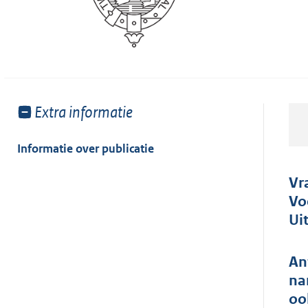
Toon
Extra informatie
meer
van:
Informatie over publicatie
Vr
Vo
Ui
An
na
oo