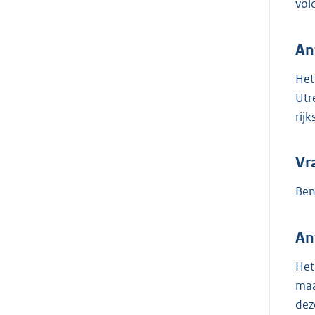
vol
An
Het
Utr
rij
Vr
Ben
An
Het
maa
dez