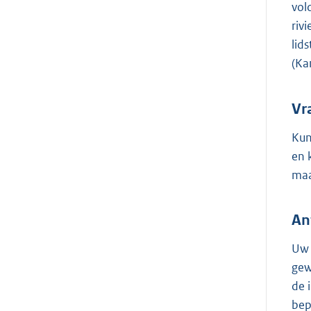
vol
riv
lid
(Ka
Vr
Kun
en 
maa
An
Uw 
gew
de 
bep