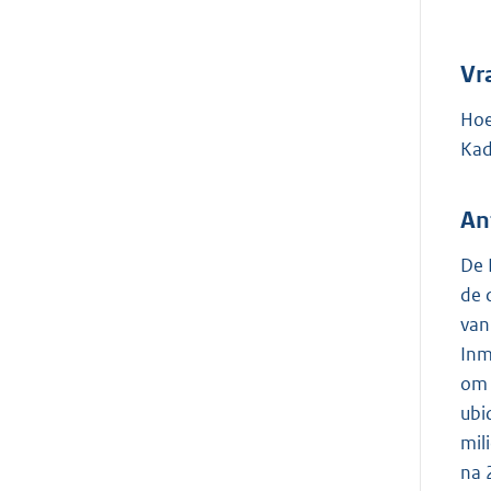
Vr
Hoe
Kad
An
De 
de 
van
Inm
om 
ubi
mil
na 