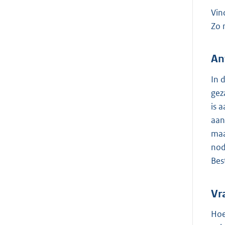
Vin
Zo 
An
In 
gez
is 
aan
maa
nod
Bes
Vr
Hoe