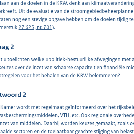
daan aan de doelen in de KRW, denk aan klimaatverandering
ierkreeft. Uit de evaluatie van de stroomgebiedbeheerplann
staten nog een stevige opgave hebben om de doelen tijdig te
merstuk
27 625, nr. 701
).
aag 2
t u toelichten welke «politiek-bestuurlijke afwegingen met 
keuzes over de inzet van schaarse capaciteit en financiële m
tregelen voor het behalen van de KRW belemmeren?
twoord 2
Kamer wordt met regelmaat geïnformeerd over het rijksbel
asbeschermingsmiddelen, VTH, etc. Ook regionale overhed
inzet van middelen. Daarbij worden keuzes gemaakt, zoals o
aalde sectoren en de toelaatbaar geachte stijging van belast