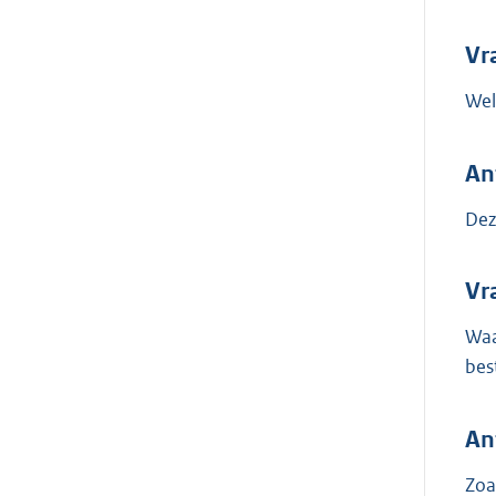
Vr
Wel
An
Dez
Vr
Waa
bes
An
Zoa