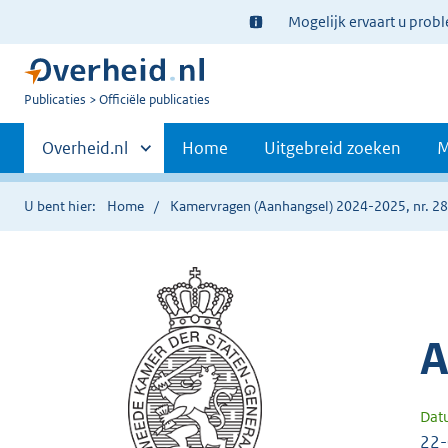
Ter
Mogelijk ervaart u prob
informatie:
U
Publicaties
Officiële publicaties
bent
Primaire
nu
Andere
Overheid.nl
Home
Uitgebreid zoeken
M
hier:
sites
navigatie
binnen
U bent hier:
Home
Kamervragen (Aanhangsel) 2024-2025, nr. 2
A
Dat
22