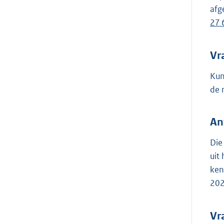
afg
27 
Vr
Kun
de 
An
Die
uit
ken
202
Vr