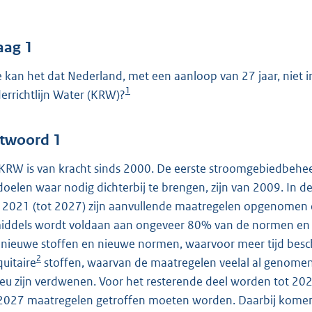
o
o
t
aag 1
t
 kan het dat Nederland, met een aanloop van 27 jaar, niet i
e
1
errichtlijn Water (KRW)?
:
5
4
twoord 1
KRW is van kracht sinds 2000. De eerste stroomgebiedbehe
b
doelen waar nodig dichterbij te brengen, zijn van 2009. In
 2021 (tot 2027) zijn aanvullende maatregelen opgenomen 
iddels wordt voldaan aan ongeveer 80% van de normen en a
nieuwe stoffen en nieuwe normen, waarvoor meer tijd besch
2
quitaire
stoffen, waarvan de maatregelen veelal al genomen 
ieu zijn verdwenen. Voor het resterende deel worden tot 20
2027 maatregelen getroffen moeten worden. Daarbij komen