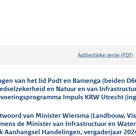
Authentieke versie (PDF)
b
e
s
t
agen van het lid Podt en Bamenga (beiden D66
a
edselzekerheid en Natuur en van Infrastructu
n
tvoeringsprogramma Impuls KRW Utrecht (inge
d
s
twoord van Minister Wiersma (Landbouw, Viss
g
mens de Minister van Infrastructuur en Water
r
k Aanhangsel Handelingen, vergaderjaar 202