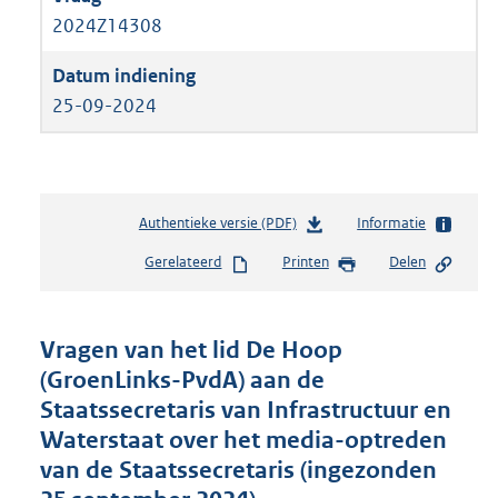
2024Z14308
25-09-2024
Authentieke versie (PDF)
b
Informatie
e
Gerelateerd
Printen
Delen
s
t
a
n
Vragen van het lid De Hoop
d
(GroenLinks-PvdA) aan de
s
Staatssecretaris van Infrastructuur en
g
r
Waterstaat over het media-optreden
o
van de Staatssecretaris (ingezonden
o