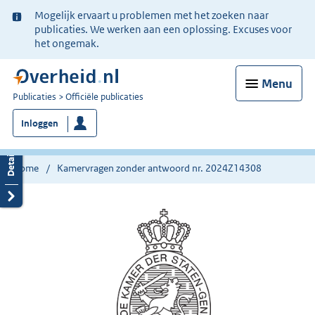
Ter
Mogelijk ervaart u problemen met het zoeken naar
informatie:
publicaties. We werken aan een oplossing. Excuses voor
het ongemak.
Menu
U
Publicaties
Officiële publicaties
bent
Inloggen
nu
hier:
Home
Kamervragen zonder antwoord nr. 2024Z14308