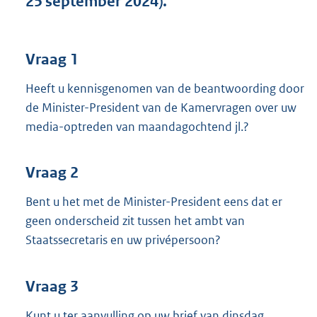
25 september 2024).
t
t
e
:
Vraag 1
3
5
Heeft u kennisgenomen van de beantwoording door
K
de Minister-President van de Kamervragen over uw
b
media-optreden van maandagochtend jl.?
Vraag 2
Bent u het met de Minister-President eens dat er
geen onderscheid zit tussen het ambt van
Staatssecretaris en uw privépersoon?
Vraag 3
Kunt u ter aanvulling op uw brief van dinsdag