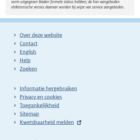
vorm uitgegeven bladen formele status hebben; de hier aangeboden
elektronische versies daarvan worden bij wijze van service aangeboden.
Over deze website
Contact
English
Help
Zoeken
Informatie hergebruiken
Privacy en cookies
Toegankelijkheid
Sitemap
E
Kwetsbaarheid melden
x
t