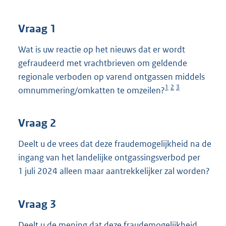
t
t
e
Vraag 1
:
4
Wat is uw reactie op het nieuws dat er wordt
0
gefraudeerd met vrachtbrieven om geldende
K
regionale verboden op varend ontgassen middels
b
1
2
3
omnummering/omkatten te omzeilen?
Vraag 2
Deelt u de vrees dat deze fraudemogelijkheid na de
ingang van het landelijke ontgassingsverbod per
1 juli 2024 alleen maar aantrekkelijker zal worden?
Vraag 3
Deelt u de mening dat deze fraudemogelijkheid