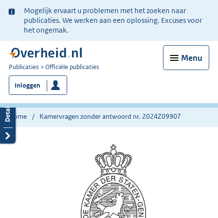
Ter
Mogelijk ervaart u problemen met het zoeken naar
informatie:
publicaties. We werken aan een oplossing. Excuses voor
het ongemak.
Menu
U
Publicaties
Officiële publicaties
bent
Inloggen
nu
hier:
Home
Kamervragen zonder antwoord nr. 2024Z09907