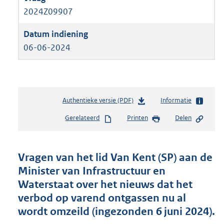
2024Z09907
06-06-2024
Authentieke versie (PDF)
b
Informatie
e
Gerelateerd
Printen
Delen
s
t
a
n
Vragen van het lid Van Kent (SP) aan de
d
Minister van Infrastructuur en
s
Waterstaat over het nieuws dat het
g
r
verbod op varend ontgassen nu al
o
wordt omzeild (ingezonden 6 juni 2024).
o