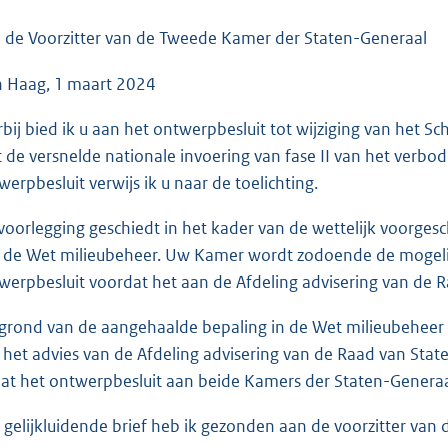
o
o
 de Voorzitter van de Tweede Kamer der Staten-Generaal
t
 Haag, 1 maart 2024
t
e
rbij bied ik u aan het ontwerpbesluit tot wijziging van het S
:
 de versnelde nationale invoering van fase II van het verbo
3
werpbesluit verwijs ik u naar de toelichting.
5
K
voorlegging geschiedt in het kader van de wettelijk voorgesc
b
 de Wet milieubeheer. Uw Kamer wordt zodoende de mogelijk
werpbesluit voordat het aan de Afdeling advisering van de 
grond van de aangehaalde bepaling in de Wet milieubeheer g
 het advies van de Afdeling advisering van de Raad van Stat
at het ontwerpbesluit aan beide Kamers der Staten-Generaal
 gelijkluidende brief heb ik gezonden aan de voorzitter van