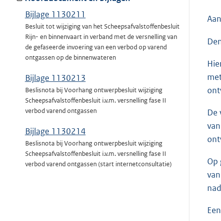
Bijlage 1130211
Aan
Besluit tot wijziging van het Scheepsafvalstoffenbesluit
Rijn- en binnenvaart in verband met de versnelling van
Den
de gefaseerde invoering van een verbod op varend
ontgassen op de binnenwateren
Hie
met
Bijlage 1130213
ont
Beslisnota bij Voorhang ontwerpbesluit wijziging
Scheepsafvalstoffenbesluit i.v.m. versnelling fase II
verbod varend ontgassen
De 
van
Bijlage 1130214
ont
Beslisnota bij Voorhang ontwerpbesluit wijziging
Scheepsafvalstoffenbesluit i.v.m. versnelling fase II
Op 
verbod varend ontgassen (start internetconsultatie)
van
nad
Een