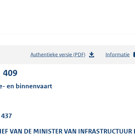
Authentieke versie (PDF)
b
Informatie
e
s
1 409
t
e- en binnenvaart
a
n
d
s
. 437
g
r
IEF VAN DE MINISTER VAN INFRASTRUCTUUR