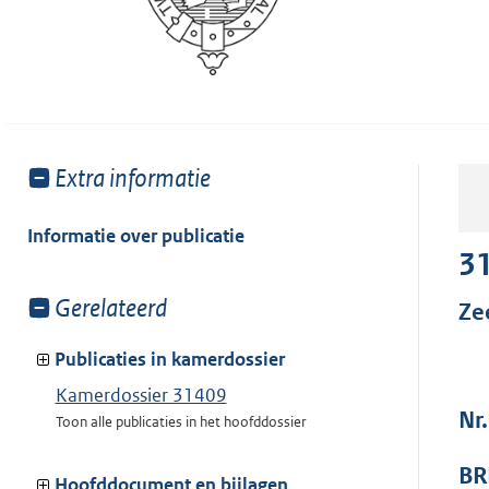
Toon
Extra informatie
meer
van:
Informatie over publicatie
3
Toon
Gerelateerd
Ze
meer
van:
Publicaties in kamerdossier
Kamerdossier 31409
Nr
Toon alle publicaties in het hoofddossier
BR
Hoofddocument en bijlagen