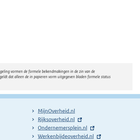
regeling vormen de formele bekendmakingen in de zin van de
eldt dat alleen de in papieren vorm uitgegeven bladen formele status
MijnOverheid.nl
E
Rijksoverheid.nl
x
E
Ondernemersplein.nl
t
x
E
Werkenbijdeoverheid.nl