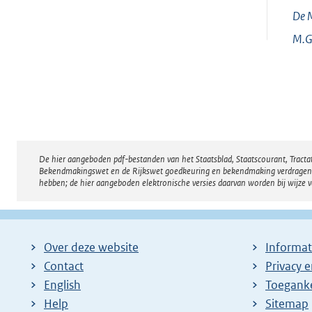
De M
M.G
De hier aangeboden pdf-bestanden van het Staatsblad, Staatscourant, Tract
Disclaimer
Bekendmakingswet en de Rijkswet goedkeuring en bekendmaking verdragen voor
hebben; de hier aangeboden elektronische versies daarvan worden bij wijze 
Over deze website
Informat
Contact
Privacy 
English
Toeganke
Help
Sitemap