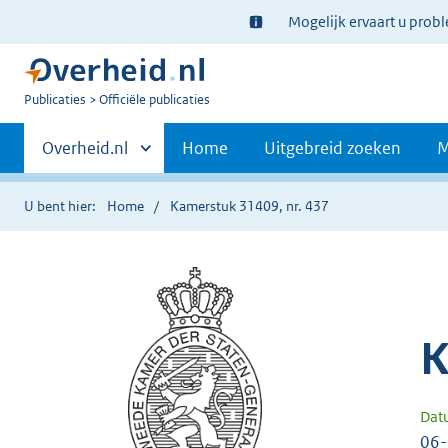
Ter
Mogelijk ervaart u prob
informatie:
U
Publicaties
Officiële publicaties
bent
Primaire
nu
Andere
Overheid.nl
Home
Uitgebreid zoeken
M
hier:
sites
navigatie
binnen
U bent hier:
Home
Kamerstuk 31409, nr. 437
K
Dat
06-