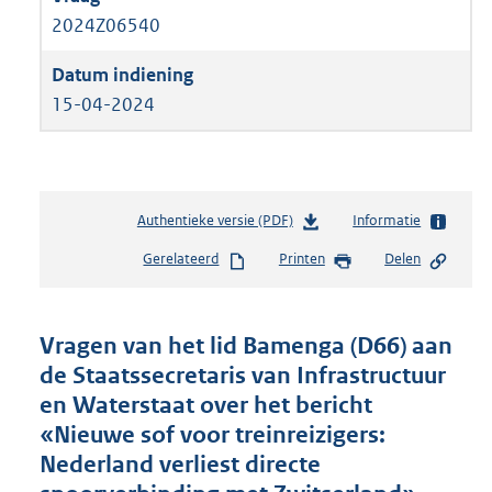
2024Z06540
15-04-2024
Authentieke versie (PDF)
b
Informatie
e
Gerelateerd
Printen
Delen
s
t
a
n
Vragen van het lid Bamenga (D66) aan
d
de Staatssecretaris van Infrastructuur
s
en Waterstaat over het bericht
g
r
«Nieuwe sof voor treinreizigers:
o
Nederland verliest directe
o