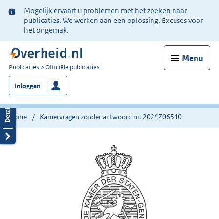
Ter
Mogelijk ervaart u problemen met het zoeken naar
informatie:
publicaties. We werken aan een oplossing. Excuses voor
het ongemak.
Menu
U
Publicaties
Officiële publicaties
bent
Inloggen
nu
hier:
Home
Kamervragen zonder antwoord nr. 2024Z06540