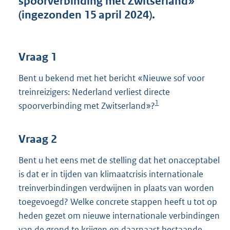
spoorverbinding met Zwitserland»
t
(ingezonden 15 april 2024).
t
e
:
3
Vraag 1
9
K
Bent u bekend met het bericht «Nieuwe sof voor
b
treinreizigers: Nederland verliest directe
1
spoorverbinding met Zwitserland»?
Vraag 2
Bent u het eens met de stelling dat het onacceptabel
is dat er in tijden van klimaatcrisis internationale
treinverbindingen verdwijnen in plaats van worden
toegevoegd? Welke concrete stappen heeft u tot op
heden gezet om nieuwe internationale verbindingen
van de grond te krijgen en daarnaast bestaande