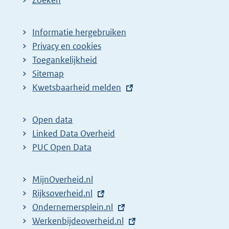
Zoeken
Informatie hergebruiken
Privacy en cookies
Toegankelijkheid
Sitemap
E
Kwetsbaarheid melden
x
t
Open data
e
Linked Data Overheid
r
PUC Open Data
n
e
MijnOverheid.nl
l
E
Rijksoverheid.nl
i
x
E
Ondernemersplein.nl
n
t
x
E
Werkenbijdeoverheid.nl
k