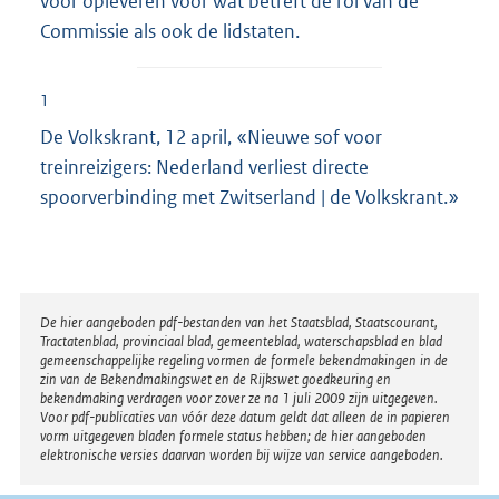
voor opleveren voor wat betreft de rol van de
Commissie als ook de lidstaten.
1
De Volkskrant, 12 april, «Nieuwe sof voor
treinreizigers: Nederland verliest directe
spoorverbinding met Zwitserland | de Volkskrant.»
Disclaimer
De hier aangeboden pdf-bestanden van het Staatsblad, Staatscourant,
Tractatenblad, provinciaal blad, gemeenteblad, waterschapsblad en blad
gemeenschappelijke regeling vormen de formele bekendmakingen in de
zin van de Bekendmakingswet en de Rijkswet goedkeuring en
bekendmaking verdragen voor zover ze na 1 juli 2009 zijn uitgegeven.
Voor pdf-publicaties van vóór deze datum geldt dat alleen de in papieren
vorm uitgegeven bladen formele status hebben; de hier aangeboden
elektronische versies daarvan worden bij wijze van service aangeboden.