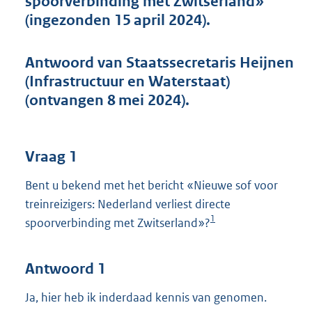
spoorverbinding met Zwitserland»
t
(ingezonden 15 april 2024).
t
e
:
Antwoord van Staatssecretaris Heijnen
4
7
(Infrastructuur en Waterstaat)
K
(ontvangen 8 mei 2024).
b
Vraag 1
Bent u bekend met het bericht «Nieuwe sof voor
treinreizigers: Nederland verliest directe
1
spoorverbinding met Zwitserland»?
Antwoord 1
Ja, hier heb ik inderdaad kennis van genomen.