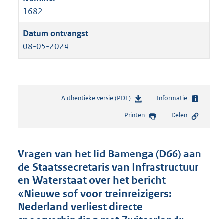
1682
08-05-2024
Authentieke versie (PDF)
b
Informatie
e
Printen
Delen
s
t
a
n
Vragen van het lid Bamenga (D66) aan
d
de Staatssecretaris van Infrastructuur
s
en Waterstaat over het bericht
g
r
«Nieuwe sof voor treinreizigers:
o
Nederland verliest directe
o