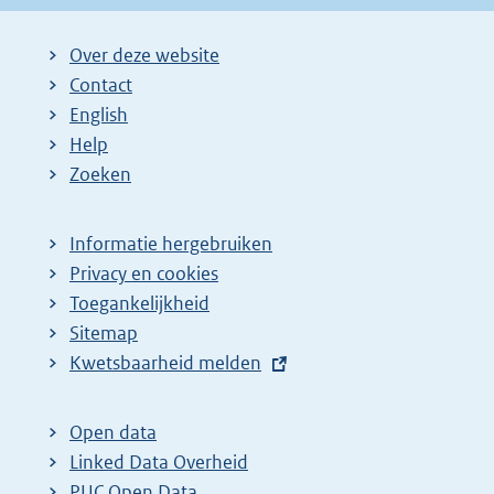
Over deze website
Contact
English
Help
Zoeken
Informatie hergebruiken
Privacy en cookies
Toegankelijkheid
Sitemap
E
Kwetsbaarheid melden
x
t
Open data
e
Linked Data Overheid
r
PUC Open Data