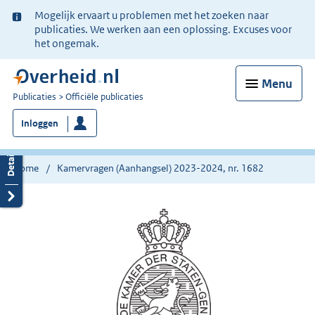
Ter
Mogelijk ervaart u problemen met het zoeken naar
informatie:
publicaties. We werken aan een oplossing. Excuses voor
het ongemak.
Menu
U
Publicaties
Officiële publicaties
bent
Inloggen
nu
hier:
Home
Kamervragen (Aanhangsel) 2023-2024, nr. 1682