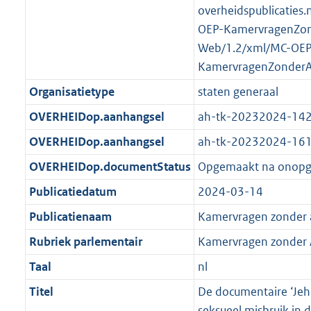
K
2
overheidspublicaties.
t
a
b
K
OEP-KamervragenZo
t
b
Web/1.2/xml/MC-OEP
KamervragenZonder
Organisatietype
staten generaal
OVERHEIDop.aanhangsel
ah-tk-20232024-14
OVERHEIDop.aanhangsel
ah-tk-20232024-16
OVERHEIDop.documentStatus
Opgemaakt na onop
Publicatiedatum
2024-03-14
Publicatienaam
Kamervragen zonder
Rubriek parlementair
Kamervragen zonder
Taal
nl
Titel
De documentaire ‘Jeh
seksueel misbruik in