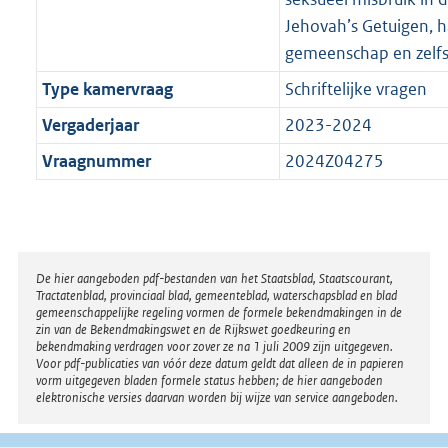
Jehovah’s Getuigen, ha
gemeenschap en zelfs 
Type kamervraag
Schriftelijke vragen
Vergaderjaar
2023-2024
Vraagnummer
2024Z04275
Disclaimer
De hier aangeboden pdf-bestanden van het Staatsblad, Staatscourant,
Tractatenblad, provinciaal blad, gemeenteblad, waterschapsblad en blad
gemeenschappelijke regeling vormen de formele bekendmakingen in de
zin van de Bekendmakingswet en de Rijkswet goedkeuring en
bekendmaking verdragen voor zover ze na 1 juli 2009 zijn uitgegeven.
Voor pdf-publicaties van vóór deze datum geldt dat alleen de in papieren
vorm uitgegeven bladen formele status hebben; de hier aangeboden
elektronische versies daarvan worden bij wijze van service aangeboden.