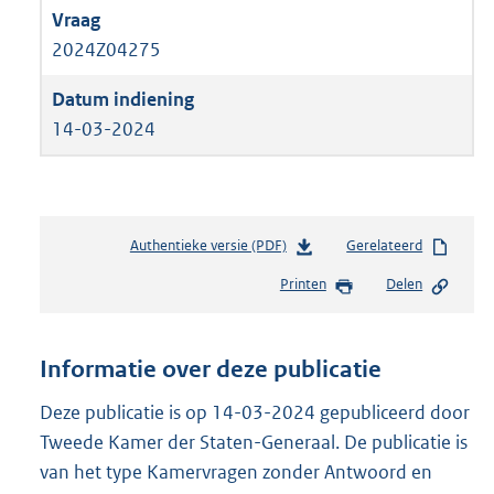
2024Z04275
14-03-2024
Authentieke versie (PDF)
b
Gerelateerd
e
Printen
Delen
s
t
a
n
Informatie over deze publicatie
d
s
Deze publicatie is op 14-03-2024 gepubliceerd door
g
Tweede Kamer der Staten-Generaal. De publicatie is
r
van het type Kamervragen zonder Antwoord en
o