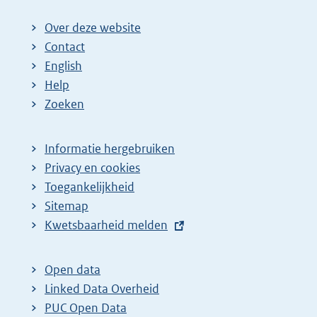
Over deze website
Contact
English
Help
Zoeken
Informatie hergebruiken
Privacy en cookies
Toegankelijkheid
Sitemap
E
Kwetsbaarheid melden
x
t
Open data
e
Linked Data Overheid
r
PUC Open Data