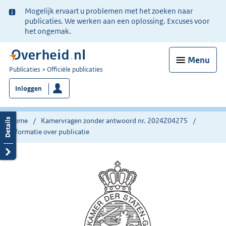
Ter
Mogelijk ervaart u problemen met het zoeken naar
informatie:
publicaties. We werken aan een oplossing. Excuses voor
het ongemak.
Menu
U
Publicaties
Officiële publicaties
bent
Inloggen
nu
hier:
Home
Kamervragen zonder antwoord nr. 2024Z04275
Informatie over publicatie