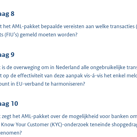
aag 8
lt het AML-pakket bepaalde vereisten aan welke transacties (
ts (FIU’s) gemeld moeten worden?
aag 9
 is de overweging om in Nederland alle ongebruikelijke trans
ht op de effectiviteit van deze aanpak vis-á-vis het enkel mel
 punt in EU-verband te harmoniseren?
aag 10
 zegt het AML-pakket over de mogelijkheid voor banken om 
 Know Your Customer (KYC)-onderzoek teneinde shopgedrag 
genomen?