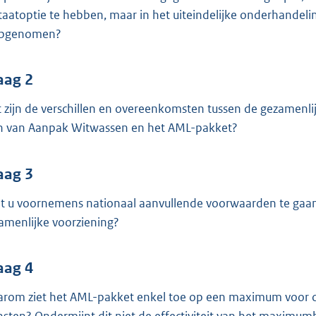
o
staatoptie te hebben, maar in het uiteindelijke onderhandeli
o
opgenomen?
t
t
e
aag 2
:
 zijn de verschillen en overeenkomsten tussen de gezamenli
4
n van Aanpak Witwassen en het AML-pakket?
0
K
aag 3
b
t u voornemens nationaal aanvullende voorwaarden te gaan
amenlijke voorziening?
aag 4
rom ziet het AML-pakket enkel toe op een maximum voor co