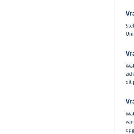
Vr
Ste
Uni
Vr
Wat
zic
dit
Vr
Wat
van
op