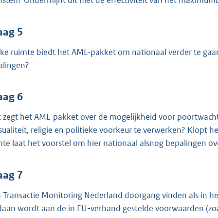
nsten? Ondermijnt dit niet de effectiviteit van het maximu
aag 5
ke ruimte biedt het AML-pakket om nationaal verder te ga
alingen?
aag 6
 zegt het AML-pakket over de mogelijkheid voor poortwach
sualiteit, religie en politieke voorkeur te verwerken? Klopt
mte laat het voorstel om hier nationaal alsnog bepalingen o
aag 7
 Transactie Monitoring Nederland doorgang vinden als in he
daan wordt aan de in EU-verband gestelde voorwaarden (zoal