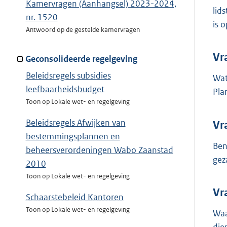
Kamervragen (Aanhangsel) 2023-2024,
lid
nr. 1520
is 
Antwoord op de gestelde kamervragen
Vr
Geconsolideerde regelgeving
Beleidsregels subsidies
Wat
leefbaarheidsbudget
Pla
Toon op Lokale wet- en regelgeving
Beleidsregels Afwijken van
Vr
bestemmingsplannen en
Ben
beheersverordeningen Wabo Zaanstad
gez
2010
Toon op Lokale wet- en regelgeving
Vr
Schaarstebeleid Kantoren
Toon op Lokale wet- en regelgeving
Waa