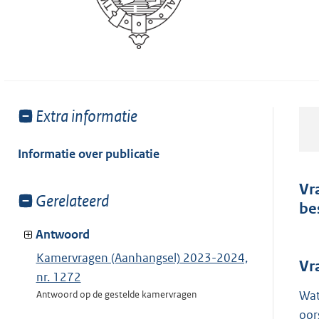
Toon
Extra informatie
meer
van:
Informatie over publicatie
Vr
Toon
Gerelateerd
be
meer
van:
Antwoord
Kamervragen (Aanhangsel) 2023-2024,
Vr
nr. 1272
Wat
Antwoord op de gestelde kamervragen
oor