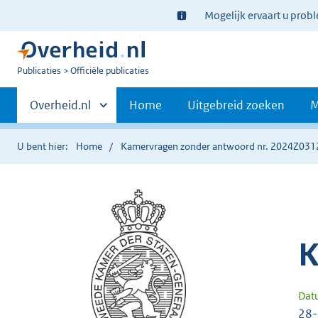
Ter
Mogelijk ervaart u prob
informatie:
U
Publicaties
Officiële publicaties
bent
Primaire
nu
Andere
Overheid.nl
Home
Uitgebreid zoeken
M
hier:
sites
navigatie
binnen
U bent hier:
Home
Kamervragen zonder antwoord nr. 2024Z031
K
Dat
28-