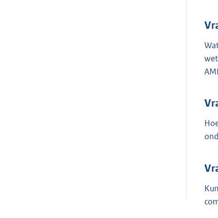
Vr
Wat
wet
AML
Vr
Hoe
ond
Vr
Kun
com