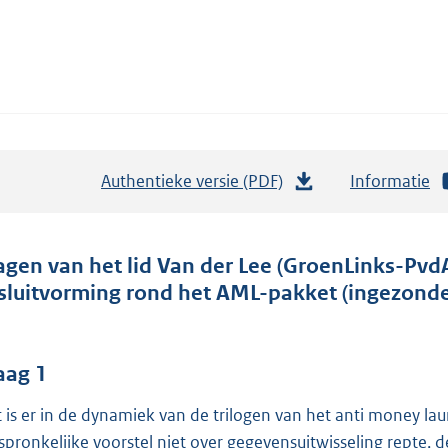
Authentieke versie (PDF)
b
Informatie
e
s
t
agen van het lid Van der Lee (GroenLinks-PvdA
a
sluitvorming rond het AML-pakket (ingezonden
n
d
s
aag 1
g
 is er in de dynamiek van de trilogen van het anti money l
r
spronkelijke voorstel niet over gegevensuitwisseling repte, d