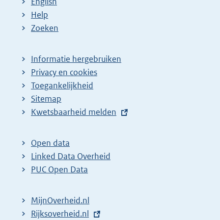
English
Help
Zoeken
Informatie hergebruiken
Privacy en cookies
Toegankelijkheid
Sitemap
E
Kwetsbaarheid melden
x
t
Open data
e
Linked Data Overheid
r
PUC Open Data
n
e
MijnOverheid.nl
l
E
Rijksoverheid.nl
i