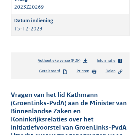
2023Z20269
15-12-2023
Authentieke versie (PDF)
b
Informatie
e
Gerelateerd
Printen
Delen
s
t
a
n
Vragen van het lid Kathmann
d
(GroenLinks-PvdA) aan de Minister van
s
Binnenlandse Zaken en
g
r
Koninkrijksrelaties over het
o
initiatiefvoorstel van GroenLinks-PvdA
o