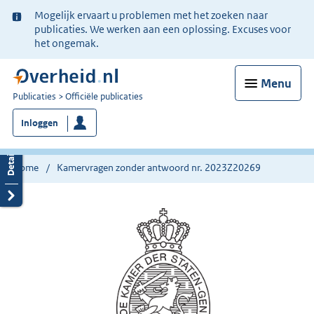
Ter
Mogelijk ervaart u problemen met het zoeken naar
informatie:
publicaties. We werken aan een oplossing. Excuses voor
het ongemak.
Menu
U
Publicaties
Officiële publicaties
bent
Inloggen
nu
hier:
Home
Kamervragen zonder antwoord nr. 2023Z20269