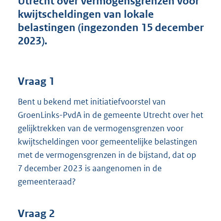
Utrecht over vermogensgrenzen voor
t
kwijtscheldingen van lokale
t
e
belastingen (ingezonden 15 december
:
2023).
3
8
K
b
Vraag 1
Bent u bekend met initiatiefvoorstel van
GroenLinks-PvdA in de gemeente Utrecht over het
gelijktrekken van de vermogensgrenzen voor
kwijtscheldingen voor gemeentelijke belastingen
met de vermogensgrenzen in de bijstand, dat op
7 december 2023 is aangenomen in de
gemeenteraad?
Vraag 2