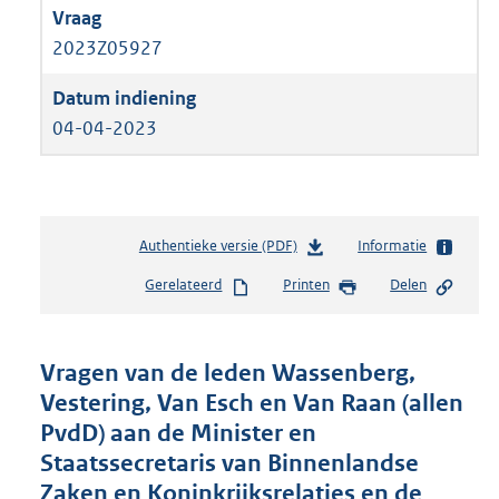
2023Z05927
04-04-2023
Authentieke versie (PDF)
b
Informatie
e
Gerelateerd
Printen
Delen
s
t
a
n
Vragen van de leden Wassenberg,
d
Vestering, Van Esch en Van Raan (allen
s
PvdD) aan de Minister en
g
r
Staatssecretaris van Binnenlandse
o
Zaken en Koninkrijksrelaties en de