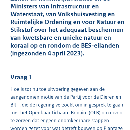
o
Ministers van Infrastructuur en
t
Waterstaat, van Volkshuisvesting en
t
e
Ruimtelijke Ordening en voor Natuur en
:
Stikstof over het adequaat beschermen
5
van kwetsbare en unieke natuur en
4
K
koraal op en rondom de BES-eilanden
b
(ingezonden 4 april 2023).
Vraag 1
Hoe is tot nu toe uitvoering gegeven aan de
aangenomen motie van de Partij voor de Dieren en
BIJ1, die de regering verzoekt om in gesprek te gaan
met het Openbaar Lichaam Bonaire (OLB) om ervoor
te zorgen dat er geen onomkeerbare stappen
worden gezet voor wat betreft bouwen op Plantage