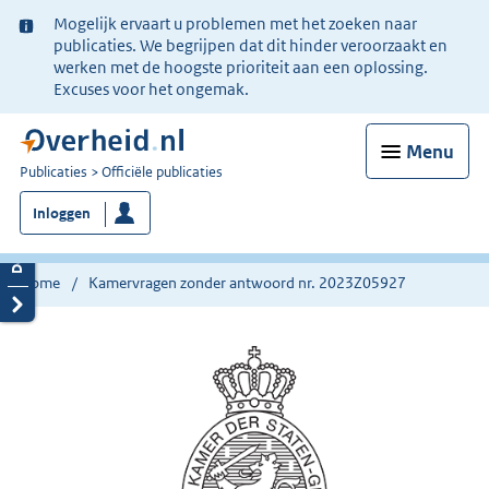
Ter
Mogelijk ervaart u problemen met het zoeken naar
informatie:
publicaties. We begrijpen dat dit hinder veroorzaakt en
werken met de hoogste prioriteit aan een oplossing.
Excuses voor het ongemak.
Menu
U
Publicaties
Officiële publicaties
bent
Inloggen
nu
hier:
Home
Kamervragen zonder antwoord nr. 2023Z05927