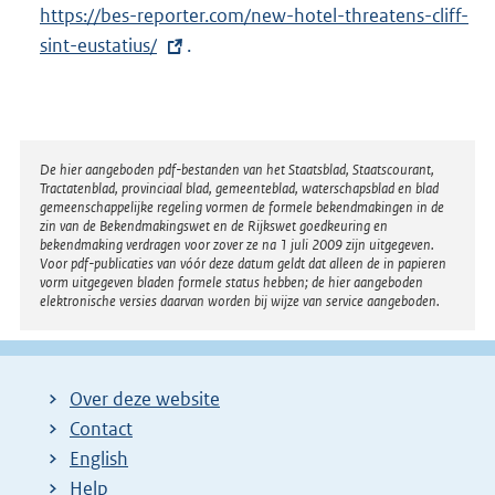
n
E
https://bes-reporter.com/new-hotel-threatens-cliff-
e
x
sint-eustatius/
.
l
t
i
e
n
r
k
n
Disclaimer
De hier aangeboden pdf-bestanden van het Staatsblad, Staatscourant,
:
Tractatenblad, provinciaal blad, gemeenteblad, waterschapsblad en blad
e
gemeenschappelijke regeling vormen de formele bekendmakingen in de
l
zin van de Bekendmakingswet en de Rijkswet goedkeuring en
bekendmaking verdragen voor zover ze na 1 juli 2009 zijn uitgegeven.
i
Voor pdf-publicaties van vóór deze datum geldt dat alleen de in papieren
n
vorm uitgegeven bladen formele status hebben; de hier aangeboden
elektronische versies daarvan worden bij wijze van service aangeboden.
k
:
Over deze website
Contact
English
Help