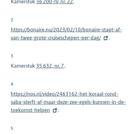
Kamerstuk
36 200-IV, nr. 22
.
2
E
https://bonaire.nu/2023/02/10/bonaire-stapt-af-
x
van-twee-grote-cruiseschepen-per-dag/
.
t
e
3
r
Kamerstuk
35 632, nr. 7
.
n
e
4
l
E
https://nos.nl/video/2463162-het-koraal-rond-
i
x
saba-sterft-af-maar-deze-zee-egels-kunnen-in-de-
n
t
toekomst-helpen
.
k
e
:
r
5