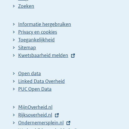
Zoeken
Informatie hergebruiken
Privacy en cookies
Toegankelijkheid
Sitemap
E
Kwetsbaarheid melden
x
t
Open data
e
Linked Data Overheid
r
PUC Open Data
n
e
MijnOverheid.nl
l
E
Rijksoverheid.nl
i
x
E
Ondernemersplein.nl
n