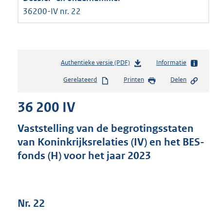
36200-IV nr. 22
Authentieke versie (PDF)
b
Informatie
e
Gerelateerd
Printen
Delen
s
t
36 200 IV
a
n
d
Vaststelling van de begrotingsstaten
s
van Koninkrijksrelaties (IV) en het BES-
g
fonds (H) voor het jaar 2023
r
o
o
t
t
Nr. 22
e
: