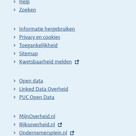
Help
Zoeken
Informatie hergebruiken
Privacy en cookies
Toegankelijkheid
Sitemap
E
Kwetsbaarheid melden
x
t
Open data
e
Linked Data Overheid
r
PUC Open Data
n
e
MijnOverheid.nl
l
E
Rijksoverheid.nl
i
x
E
Ondernemersplein.nl
n