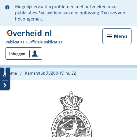
Ter
Mogelijk ervaart u problemen met het zoeken naar
informatie:
publicaties. We werken aan een oplossing. Excuses voor
het ongemak.
Menu
U
Publicaties
Officiële publicaties
bent
Inloggen
nu
hier:
Home
Kamerstuk 36200-IV, nr. 22