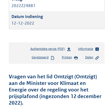
2022Z24881
12-12-2022
Authentieke versie (PDF)
b
Informatie
e
Gerelateerd
Printen
Delen
s
t
a
n
Vragen van het lid Omtzigt (Omtzigt)
d
aan de Minister voor Klimaat en
s
Energie over de regeling voor het
g
r
prijsplafond (ingezonden 12 december
o
2022).
o