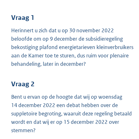
t
t
e
Vraag 1
:
3
Herinnert u zich dat u op 30 november 2022
7
beloofde om op 9 december de subsidieregeling
K
bekostiging plafond energietarieven kleinverbruikers
b
aan de Kamer toe te sturen, dus ruim voor plenaire
behandeling, later in december?
Vraag 2
Bent u ervan op de hoogte dat wij op woensdag
14 december 2022 een debat hebben over de
suppletoire begroting, waaruit deze regeling betaald
wordt en dat wij er op 15 december 2022 over
stemmen?