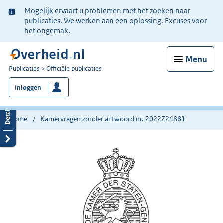
Ter
Mogelijk ervaart u problemen met het zoeken naar
informatie:
publicaties. We werken aan een oplossing. Excuses voor
het ongemak.
Menu
U
Publicaties
Officiële publicaties
bent
Inloggen
nu
hier:
Home
Kamervragen zonder antwoord nr. 2022Z24881