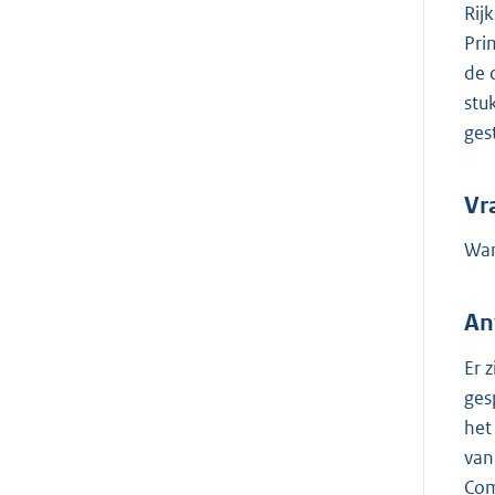
Rij
Pri
de 
stu
ges
Vr
Wan
An
Er 
ges
het
van
Com