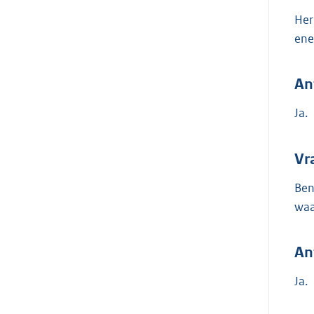
Her
ene
An
Ja.
Vr
Ben
waa
An
Ja.