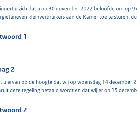
o
innert u zich dat u op 30 november 2022 beloofde om op 9 
o
rgietarieven kleinverbruikers aan de Kamer toe te sturen, du
t
t
e
twoord 1
:
4
2
aag 2
b
t u ervan op de hoogte dat wij op woensdag 14 december 2
ruit deze regeling betaald wordt en dat wij er op 15 dece
twoord 2