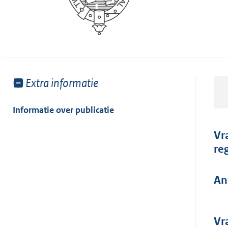
Toon
Extra informatie
meer
van:
Informatie over publicatie
Vr
re
An
Vr