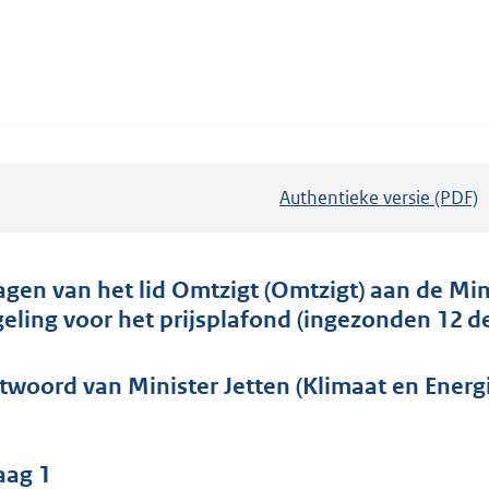
Authentieke versie (PDF)
b
e
s
t
agen van het lid Omtzigt (Omtzigt) aan de Min
a
geling voor het prijsplafond (ingezonden 12 
n
d
twoord van Minister Jetten (Klimaat en Energ
s
g
r
aag 1