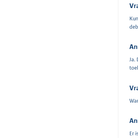
Vr
Kun
deb
An
Ja.
toel
Vr
Wan
An
Er 