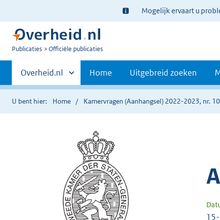
Ter
Mogelijk ervaart u prob
informatie:
U
Publicaties
Officiële publicaties
bent
Primaire
nu
Andere
Overheid.nl
Home
Uitgebreid zoeken
M
hier:
sites
navigatie
binnen
U bent hier:
Home
Kamervragen (Aanhangsel) 2022-2023, nr. 1
A
Dat
15-