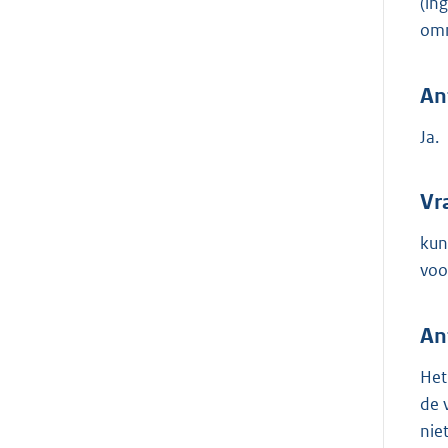
(in
om
An
Ja.
Vr
kun
voo
An
Het
de 
nie