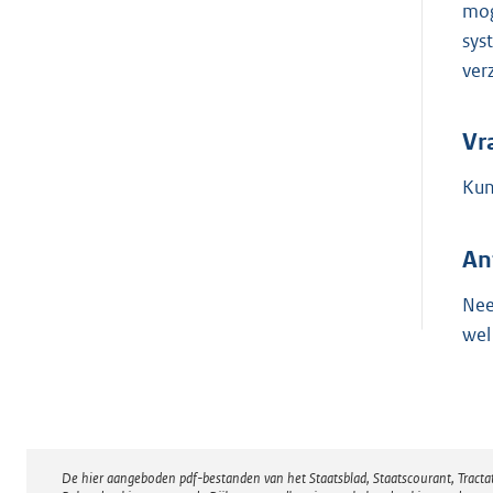
mog
sys
ver
Vr
Kun
An
Nee
wel
De hier aangeboden pdf-bestanden van het Staatsblad, Staatscourant, Tract
Disclaimer