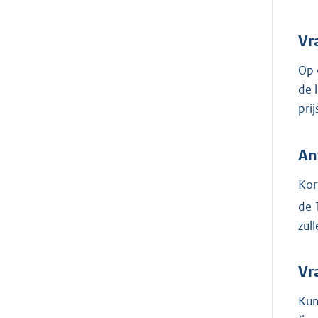
Vr
Op 
de 
pri
An
Kor
de 
zul
Vr
Kun