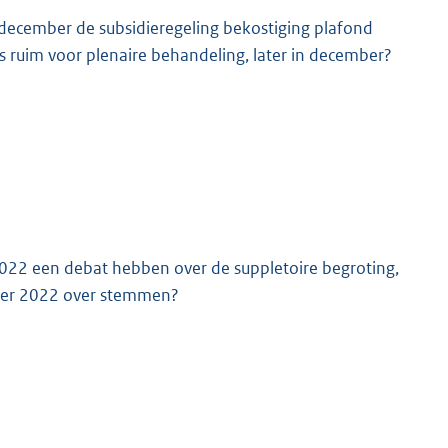
december de subsidieregeling bekostiging plafond
s ruim voor plenaire behandeling, later in december?
K
022 een debat hebben over de suppletoire begroting,
mber 2022 over stemmen?