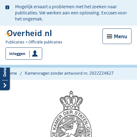
Ter
Mogelijk ervaart u problemen met het zoeken naar
informatie:
publicaties. We werken aan een oplossing. Excuses voor
het ongemak.
Menu
U
Publicaties
Officiële publicaties
bent
Inloggen
nu
hier:
Home
Kamervragen zonder antwoord nr. 2022Z24627