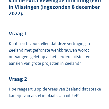
van de Extra Beveiligde Inrichting (EBI)
t
in Vlissingen (ingezonden 8 december
t
e
2022).
:
3
8
K
Vraag 1
b
Kunt u zich voorstellen dat deze vertraging in
Zeeland met gefronste wenkbrauwen wordt
ontvangen, gelet op al het eerdere uitstel ten
aanzien van grote projecten in Zeeland?
Vraag 2
Hoe reageert u op de vrees van Zeeland dat sprake
kan zijn van afstel in plaats van uitstel?