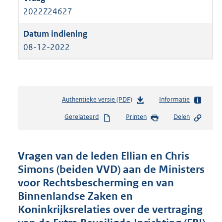
2022Z24627
08-12-2022
Authentieke versie (PDF)
b
Informatie
e
Gerelateerd
Printen
Delen
s
t
a
n
Vragen van de leden Ellian en Chris
d
Simons (beiden VVD) aan de Ministers
s
voor Rechtsbescherming en van
g
r
Binnenlandse Zaken en
o
Koninkrijksrelaties over de vertraging
o