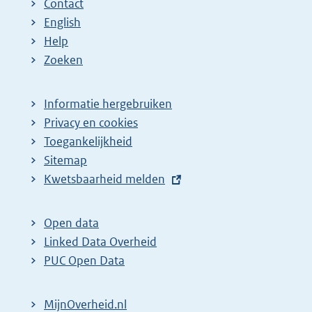
Contact
English
Help
Zoeken
Informatie hergebruiken
Privacy en cookies
Toegankelijkheid
Sitemap
E
Kwetsbaarheid melden
x
t
Open data
e
Linked Data Overheid
r
PUC Open Data
n
e
MijnOverheid.nl
l