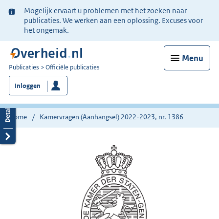
Ter
Mogelijk ervaart u problemen met het zoeken naar
informatie:
publicaties. We werken aan een oplossing. Excuses voor
het ongemak.
Menu
U
Publicaties
Officiële publicaties
bent
Inloggen
nu
hier:
Home
Kamervragen (Aanhangsel) 2022-2023, nr. 1386