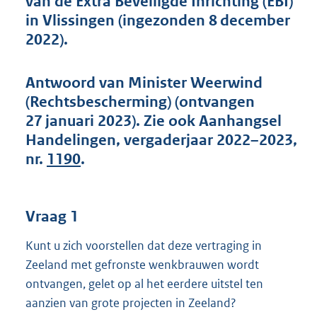
van de Extra Beveiligde Inrichting (EBI)
t
in Vlissingen (ingezonden 8 december
t
e
2022).
:
4
5
Antwoord van Minister Weerwind
K
(Rechtsbescherming) (ontvangen
b
27 januari 2023). Zie ook Aanhangsel
Handelingen, vergaderjaar 2022–2023,
nr.
1190
.
Vraag 1
Kunt u zich voorstellen dat deze vertraging in
Zeeland met gefronste wenkbrauwen wordt
ontvangen, gelet op al het eerdere uitstel ten
aanzien van grote projecten in Zeeland?