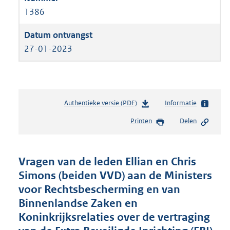
1386
27-01-2023
Authentieke versie (PDF)
b
Informatie
e
Printen
Delen
s
t
a
n
Vragen van de leden Ellian en Chris
d
Simons (beiden VVD) aan de Ministers
s
voor Rechtsbescherming en van
g
r
Binnenlandse Zaken en
o
Koninkrijksrelaties over de vertraging
o