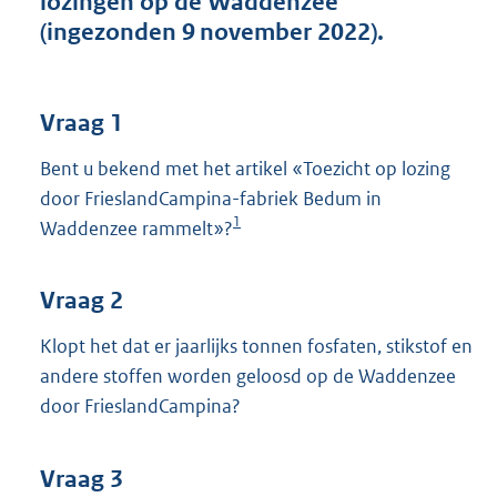
lozingen op de Waddenzee
t
(ingezonden 9 november 2022).
t
e
:
3
Vraag 1
8
K
Bent u bekend met het artikel «Toezicht op lozing
b
door FrieslandCampina-fabriek Bedum in
1
Waddenzee rammelt»?
Vraag 2
Klopt het dat er jaarlijks tonnen fosfaten, stikstof en
andere stoffen worden geloosd op de Waddenzee
door FrieslandCampina?
Vraag 3