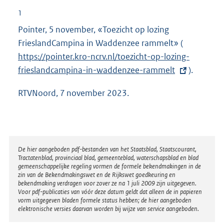
1
Pointer, 5 november, «Toezicht op lozing
FrieslandCampina in Waddenzee rammelt»
(
E
https://pointer.kro-ncrv.nl/toezicht-op-lozing-
x
frieslandcampina-in-waddenzee-rammelt
t
).
e
RTVNoord, 7 november 2023.
r
n
e
l
Disclaimer
De hier aangeboden pdf-bestanden van het Staatsblad, Staatscourant,
i
Tractatenblad, provinciaal blad, gemeenteblad, waterschapsblad en blad
n
gemeenschappelijke regeling vormen de formele bekendmakingen in de
zin van de Bekendmakingswet en de Rijkswet goedkeuring en
k
bekendmaking verdragen voor zover ze na 1 juli 2009 zijn uitgegeven.
:
Voor pdf-publicaties van vóór deze datum geldt dat alleen de in papieren
vorm uitgegeven bladen formele status hebben; de hier aangeboden
elektronische versies daarvan worden bij wijze van service aangeboden.