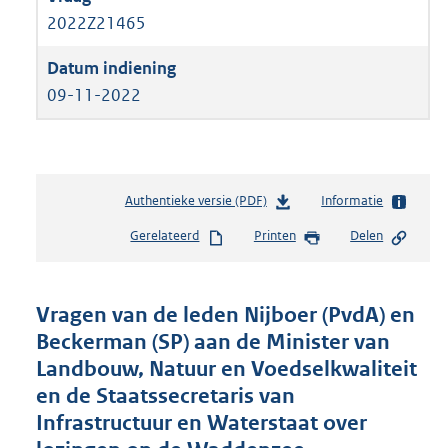
2022Z21465
09-11-2022
Authentieke versie (PDF)
b
Informatie
e
Gerelateerd
Printen
Delen
s
t
a
n
Vragen van de leden Nijboer (PvdA) en
d
Beckerman (SP) aan de Minister van
s
Landbouw, Natuur en Voedselkwaliteit
g
r
en de Staatssecretaris van
o
Infrastructuur en Waterstaat over
o