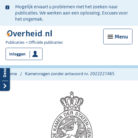
Ter
Mogelijk ervaart u problemen met het zoeken naar
informatie:
publicaties. We werken aan een oplossing. Excuses voor
het ongemak.
Menu
U
Publicaties
Officiële publicaties
bent
Inloggen
nu
hier:
Home
Kamervragen zonder antwoord nr. 2022Z21465