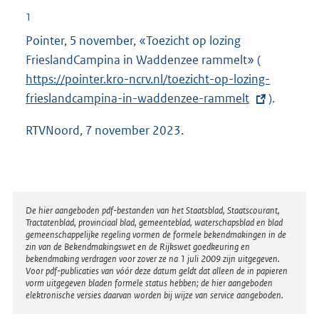
1
Pointer, 5 november, «Toezicht op lozing
FrieslandCampina in Waddenzee rammelt»
(
E
https://pointer.kro-ncrv.nl/toezicht-op-lozing-
x
frieslandcampina-in-waddenzee-rammelt
t
).
e
RTVNoord, 7 november 2023.
r
n
e
l
Disclaimer
De hier aangeboden pdf-bestanden van het Staatsblad, Staatscourant,
i
Tractatenblad, provinciaal blad, gemeenteblad, waterschapsblad en blad
n
gemeenschappelijke regeling vormen de formele bekendmakingen in de
zin van de Bekendmakingswet en de Rijkswet goedkeuring en
k
bekendmaking verdragen voor zover ze na 1 juli 2009 zijn uitgegeven.
:
Voor pdf-publicaties van vóór deze datum geldt dat alleen de in papieren
vorm uitgegeven bladen formele status hebben; de hier aangeboden
elektronische versies daarvan worden bij wijze van service aangeboden.