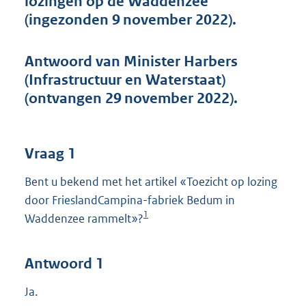
lozingen op de Waddenzee
t
(ingezonden 9 november 2022).
t
e
:
Antwoord van Minister Harbers
4
5
(Infrastructuur en Waterstaat)
K
(ontvangen 29 november 2022).
b
Vraag 1
Bent u bekend met het artikel «Toezicht op lozing
door FrieslandCampina-fabriek Bedum in
1
Waddenzee rammelt»?
Antwoord 1
Ja.