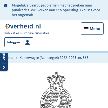
Ter
Mogelijk ervaart u problemen met het zoeken naar
informatie:
publicaties. We werken aan een oplossing. Excuses voor
het ongemak.
Menu
U
Publicaties
Officiële publicaties
bent
Inloggen
nu
hier:
Home
Kamervragen (Aanhangsel) 2022-2023, nr. 868