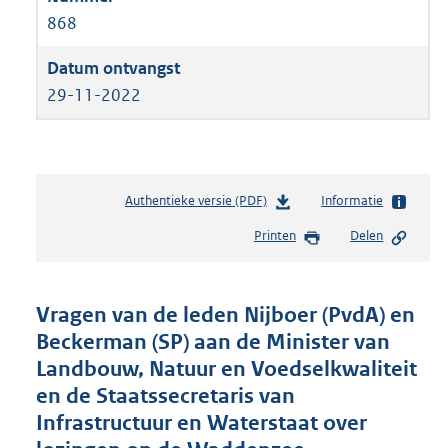
868
29-11-2022
Authentieke versie (PDF)
b
Informatie
e
Printen
Delen
s
t
a
n
Vragen van de leden Nijboer (PvdA) en
d
Beckerman (SP) aan de Minister van
s
Landbouw, Natuur en Voedselkwaliteit
g
r
en de Staatssecretaris van
o
Infrastructuur en Waterstaat over
o