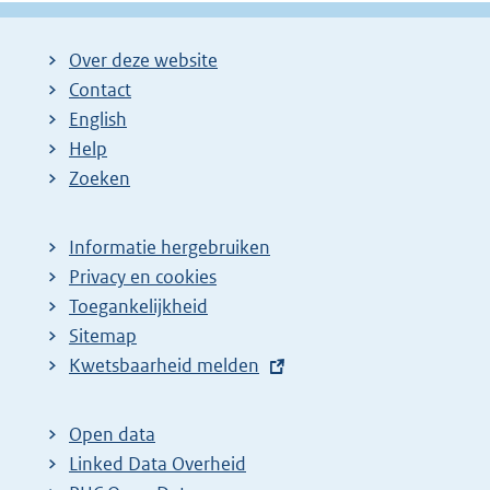
Over deze website
Contact
English
Help
Zoeken
Informatie hergebruiken
Privacy en cookies
Toegankelijkheid
Sitemap
E
Kwetsbaarheid melden
x
t
Open data
e
Linked Data Overheid
r