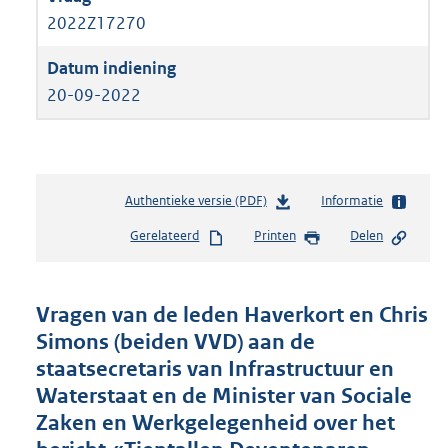
2022Z17270
20-09-2022
Authentieke versie (PDF)
b
Informatie
e
Gerelateerd
Printen
Delen
s
t
a
n
Vragen van de leden Haverkort en Chris
d
Simons (beiden VVD) aan de
s
staatsecretaris van Infrastructuur en
g
r
Waterstaat en de Minister van Sociale
o
Zaken en Werkgelegenheid over het
o