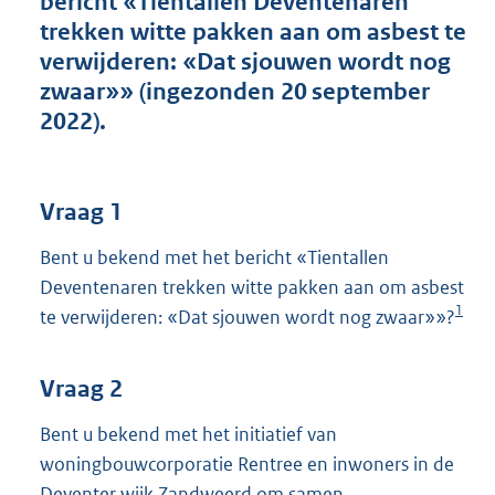
bericht «Tientallen Deventenaren
t
trekken witte pakken aan om asbest te
t
e
verwijderen: «Dat sjouwen wordt nog
:
zwaar»» (ingezonden 20 september
3
2022).
9
K
b
Vraag 1
Bent u bekend met het bericht «Tientallen
Deventenaren trekken witte pakken aan om asbest
1
te verwijderen: «Dat sjouwen wordt nog zwaar»»?
Vraag 2
Bent u bekend met het initiatief van
woningbouwcorporatie Rentree en inwoners in de
Deventer wijk Zandweerd om samen