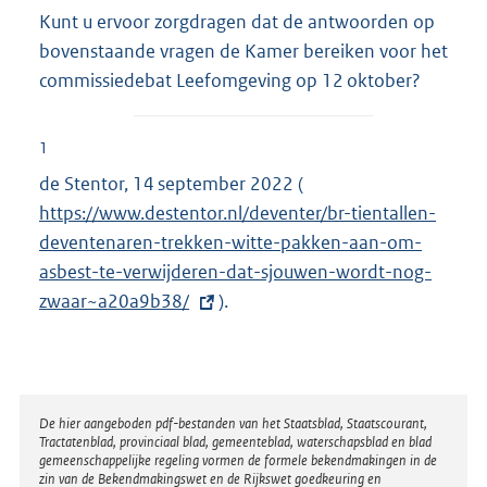
Kunt u ervoor zorgdragen dat de antwoorden op
bovenstaande vragen de Kamer bereiken voor het
commissiedebat Leefomgeving op 12 oktober?
1
de Stentor, 14 september 2022 (
E
https://www.destentor.nl/deventer/br-tientallen-
x
deventenaren-trekken-witte-pakken-aan-om-
t
asbest-te-verwijderen-dat-sjouwen-wordt-nog-
e
zwaar~a20a9b38/
).
r
n
e
l
i
Disclaimer
De hier aangeboden pdf-bestanden van het Staatsblad, Staatscourant,
Tractatenblad, provinciaal blad, gemeenteblad, waterschapsblad en blad
n
gemeenschappelijke regeling vormen de formele bekendmakingen in de
k
zin van de Bekendmakingswet en de Rijkswet goedkeuring en