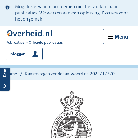
Ter
Mogelijk ervaart u problemen met het zoeken naar
informatie:
publicaties. We werken aan een oplossing. Excuses voor
het ongemak.
Menu
U
Publicaties
Officiële publicaties
bent
Inloggen
nu
hier:
Home
Kamervragen zonder antwoord nr. 2022Z17270