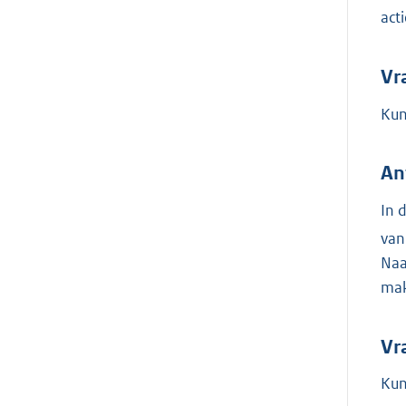
act
Vr
Kun
An
In 
van
Naa
mak
Vr
Kun