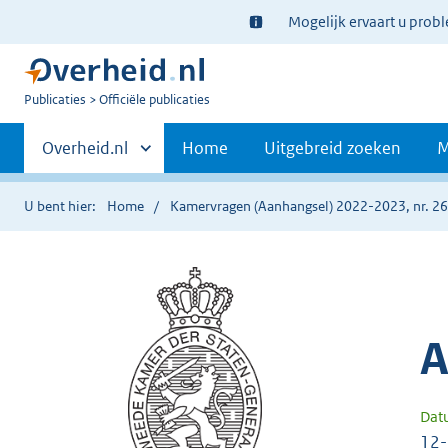
Ter
Mogelijk ervaart u prob
informatie:
U
Publicaties
Officiële publicaties
bent
Primaire
nu
Andere
Overheid.nl
Home
Uitgebreid zoeken
M
hier:
sites
navigatie
binnen
U bent hier:
Home
Kamervragen (Aanhangsel) 2022-2023, nr. 2
A
Dat
12-