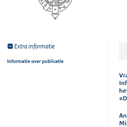
Toon
Extra informatie
meer
van:
Informatie over publicatie
Vr
In
he
«D
An
Mi