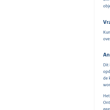
obj
Vr
Kun
ove
An
Dit
opd
de 
wor
Het
Ont
geg