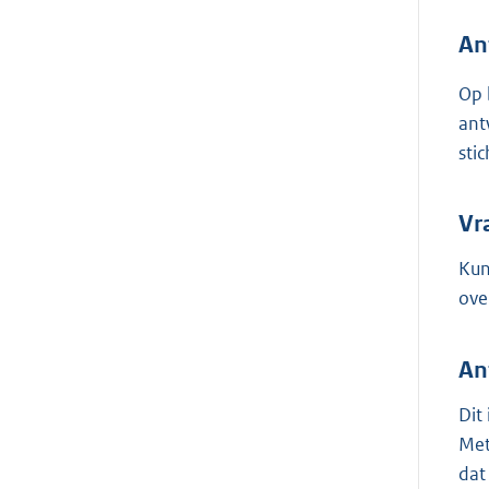
An
Op 
ant
sti
Vr
Kun
ove
An
Dit
Met
dat