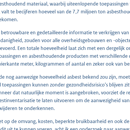
esthoudend materiaal, waarbij uiteenlopende toepassingen 
t valt te becijferen hoeveel van de 7,7 miljoen ton asbestho
gekomen.
betrouwbare en gedetailleerde informatie te verkrijgen van
danigheid, zouden voor alle overheidsgebouwen en -object
gevoerd. Een totale hoeveelheid laat zich met een dergelijk 
passingen en asbesthoudende producten met verschillende c
 vierkante meter, kilogrammen of aantal en zeker ook van be
 de nog aanwezige hoeveelheid asbest bekend zou zijn, moet
l toepassingen kunnen zonder gezondheidsrisico’s blijven zi
neer dat natuurlijke moment is aangebroken, voorziet de reg
estinventarisatie te laten uitvoeren om de aanwezigheid va
wijderen te onderkennen.
et op de omvang, kosten, beperkte bruikbaarheid en ook de
dit uit te kunnen voeren, acht ik een onderzoek naar aanw