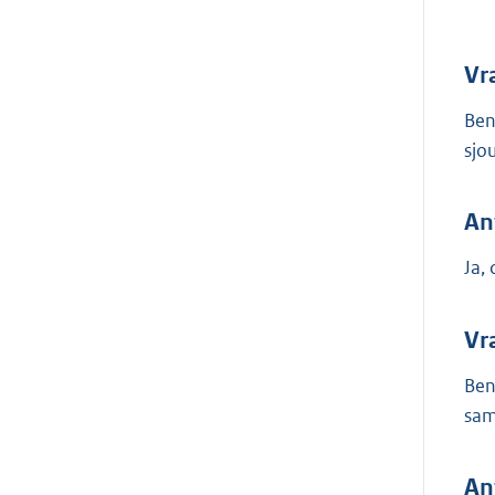
Vr
Ben
sjo
An
Ja,
Vr
Ben
sam
An