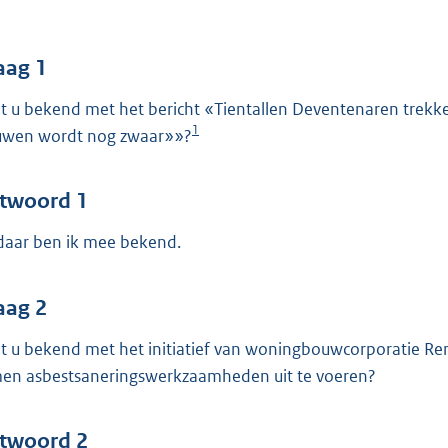
o
o
t
aag 1
t
t u bekend met het bericht «Tientallen Deventenaren trekk
e
1
uwen wordt nog zwaar»»?
:
5
1
twoord 1
 daar ben ik mee bekend.
b
aag 2
t u bekend met het initiatief van woningbouwcorporatie R
en asbestsaneringswerkzaamheden uit te voeren?
twoord 2