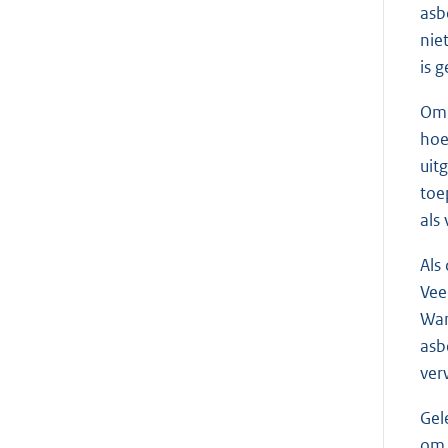
asb
nie
is 
Om 
hoe
uit
toe
als
Als
Vee
Wan
asb
ver
Gel
om 