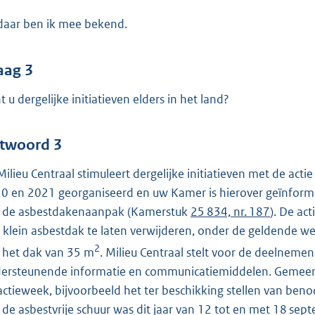
 daar ben ik mee bekend.
aag 3
t u dergelijke initiatieven elders in het land?
twoord 3
 Milieu Centraal stimuleert dergelijke initiatieven met de act
0 en 2021 georganiseerd en uw Kamer is hierover geïnform
 de asbestdakenaanpak (Kamerstuk
25 834, nr. 187
). De ac
 klein asbestdak te laten verwijderen, onder de geldende w
2
 het dak van 35 m
. Milieu Centraal stelt voor de deelneme
ersteunende informatie en communicatiemiddelen. Gemeente
actieweek, bijvoorbeeld het ter beschikking stellen van ben
 de asbestvrije schuur was dit jaar van 12 tot en met 18 se