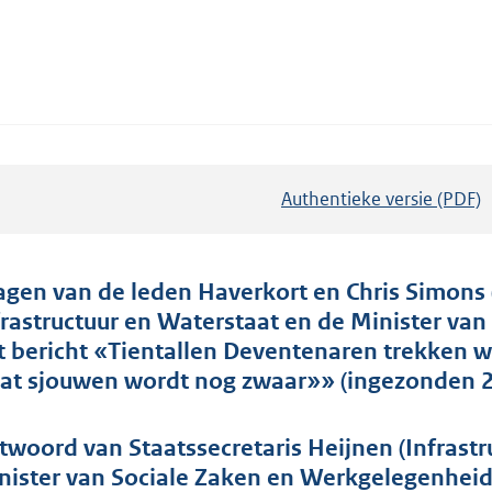
Authentieke versie (PDF)
b
e
s
t
agen van de leden Haverkort en Chris Simons 
a
frastructuur en Waterstaat en de Minister va
n
t bericht «Tientallen Deventenaren trekken w
d
at sjouwen wordt nog zwaar»» (ingezonden 2
s
g
twoord van Staatssecretaris Heijnen (Infrast
r
nister van Sociale Zaken en Werkgelegenheid