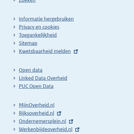
Zoeken
Informatie hergebruiken
Privacy en cookies
Toegankelijkheid
Sitemap
E
Kwetsbaarheid melden
x
t
Open data
e
Linked Data Overheid
r
PUC Open Data
n
e
MijnOverheid.nl
l
E
Rijksoverheid.nl
i
x
E
Ondernemersplein.nl
n
t
x
E
Werkenbijdeoverheid.nl
k