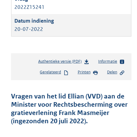
2022Z15241
20-07-2022
Authentieke versie (PDF)
b
Informatie
e
Gerelateerd
Printen
Delen
s
t
a
n
Vragen van het lid Ellian (VVD) aan de
d
Minister voor Rechtsbescherming over
s
gratieverlening Frank Masmeijer
g
r
(ingezonden 20 juli 2022).
o
o