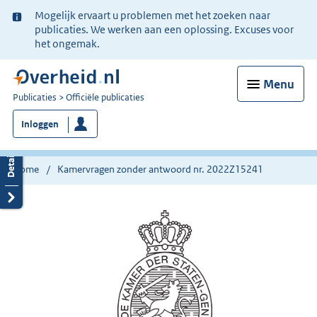
Ter
Mogelijk ervaart u problemen met het zoeken naar
informatie:
publicaties. We werken aan een oplossing. Excuses voor
het ongemak.
Menu
U
Publicaties
Officiële publicaties
bent
Inloggen
nu
hier:
Home
Kamervragen zonder antwoord nr. 2022Z15241