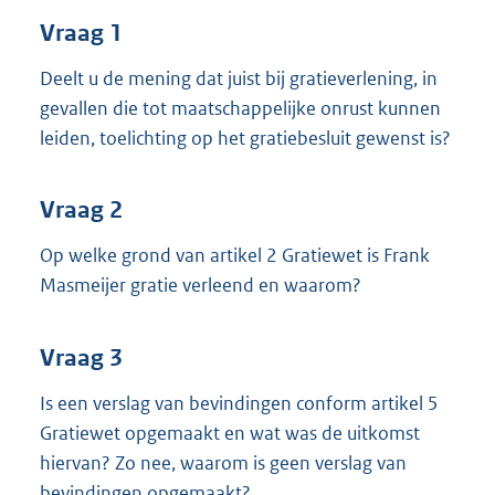
t
Vraag 1
t
e
:
Deelt u de mening dat juist bij gratieverlening, in
3
gevallen die tot maatschappelijke onrust kunnen
8
leiden, toelichting op het gratiebesluit gewenst is?
K
b
Vraag 2
Op welke grond van artikel 2 Gratiewet is Frank
Masmeijer gratie verleend en waarom?
Vraag 3
Is een verslag van bevindingen conform artikel 5
Gratiewet opgemaakt en wat was de uitkomst
hiervan? Zo nee, waarom is geen verslag van
bevindingen opgemaakt?