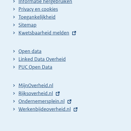
Informatie hergebruiken
Privacy en cookies
Toegankelijkheid
Sitemap
E
Kwetsbaarheid melden
x
t
Open data
e
Linked Data Overheid
r
PUC Open Data
n
e
MijnOverheid.nl
l
E
Rijksoverheid.nl
i
x
E
Ondernemersplein.nl
n
t
x
E
Werkenbijdeoverheid.nl
k
e
t
x
:
r
e
t