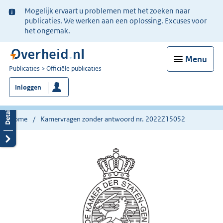
Ter
Mogelijk ervaart u problemen met het zoeken naar
informatie:
publicaties. We werken aan een oplossing. Excuses voor
het ongemak.
Menu
U
Publicaties
Officiële publicaties
bent
Inloggen
nu
hier:
Home
Kamervragen zonder antwoord nr. 2022Z15052