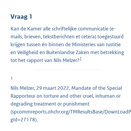
t
t
e
Vraag 1
:
3
Kan de Kamer alle schriftelijke communicatie (e-
4
mails, brieven, tekstberichten et cetera) toegestuurd
K
krijgen tussen én binnen de Ministeries van Justitie
b
en Veiligheid en Buitenlandse Zaken met betrekking
1
tot het rapport van Nils Melzer?
1
Nils Melzer, 29 maart 2022, Mandate of the Special
Rapporteur on torture and other cruel, inhuman or
degrading treatment or punishment
(spcommreports.ohchr.org/TMResultsBase/DownLoadP
gId=27178).