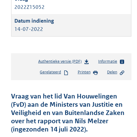
2022Z15052
14-07-2022
Authentieke versie (PDF)
b
Informatie
e
Gerelateerd
Printen
Delen
s
t
a
n
Vraag van het lid Van Houwelingen
d
(FvD) aan de Ministers van Justitie en
s
Veiligheid en van Buitenlandse Zaken
g
r
over het rapport van Nils Melzer
o
(ingezonden 14 juli 2022).
o