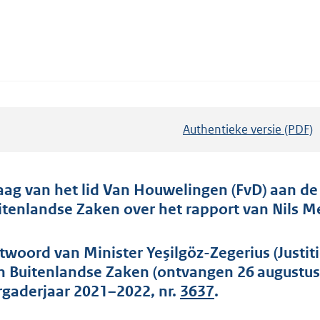
Authentieke versie (PDF)
b
e
s
t
aag van het lid Van Houwelingen (FvD) aan de M
a
itenlandse Zaken over het rapport van Nils Me
n
d
twoord van Minister Yeşilgöz-Zegerius (Justit
s
n Buitenlandse Zaken (ontvangen 26 augustus
g
rgaderjaar 2021–2022, nr.
3637
.
r