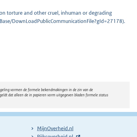
on torture and other cruel, inhuman or degrading
sBase/DownLoadPublicCommunicationFile?gId=27178).
regeling vormen de formele bekendmakingen in de zin van de
eldt dat alleen de in papieren vorm uitgegeven bladen formele status
MijnOverheid.nl
E
Rijksoverheid.nl