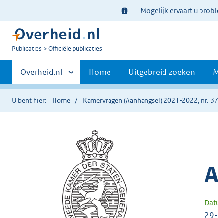
Ter
Mogelijk ervaart u prob
informatie:
U
Publicaties
Officiële publicaties
bent
Primaire
nu
Andere
Overheid.nl
Home
Uitgebreid zoeken
M
hier:
sites
navigatie
binnen
U bent hier:
Home
Kamervragen (Aanhangsel) 2021-2022, nr. 3
A
Dat
29-