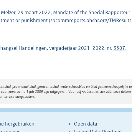
s Melzer, 29 maart 2022, Mandate of the Special Rapporteur 
atment or punishment (spcommreports.ohchr.org/TMResult
hangsel Handelingen, vergaderjaar 2021–2022, nr.
3507
.
atenblad, provinciaal blad, gemeenteblad, waterschapsblad en blad gemeenschappelijke 
 zover ze na 1 juli 2009 zijn uitgegeven. Voor pdf-publicaties van vóór deze datum g
van service aangeboden.
ie hergebruiken
Open data
en cookies
Linked Data Overheid