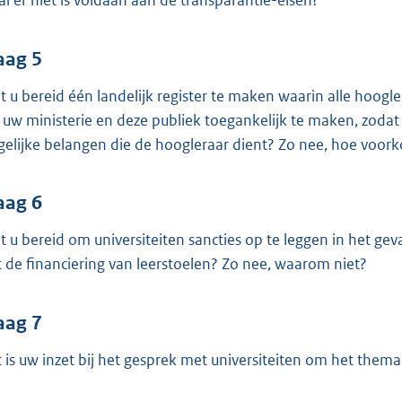
al er niet is voldaan aan de transparantie-eisen?
aag 5
t u bereid één landelijk register te maken waarin alle hoogl
 uw ministerie en deze publiek toegankelijk te maken, zodat
elijke belangen die de hoogleraar dient? Zo nee, hoe voorko
aag 6
t u bereid om universiteiten sancties op te leggen in het g
 de financiering van leerstoelen? Zo nee, waarom niet?
aag 7
 is uw inzet bij het gesprek met universiteiten om het them