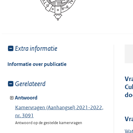
Toon
Extra informatie
meer
van:
Informatie over publicatie
Vr
Toon
Gerelateerd
Cu
meer
do
van:
Antwoord
Kamervragen (Aanhangsel) 2021-2022,
nr. 3091
Vr
Antwoord op de gestelde kamervragen
Wat