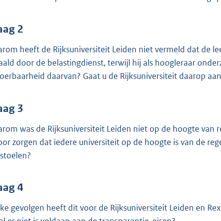
o
o
t
aag 2
t
rom heeft de Rijksuniversiteit Leiden niet vermeld dat de l
e
aald door de belastingdienst, terwijl hij als hoogleraar ond
:
voerbaarheid daarvan? Gaat u de Rijksuniversiteit daarop aa
3
9
aag 3
K
b
rom was de Rijksuniversiteit Leiden niet op de hoogte van r
oor zorgen dat iedere universiteit op de hoogte is van de re
rstoelen?
aag 4
ke gevolgen heeft dit voor de Rijksuniversiteit Leiden en Re