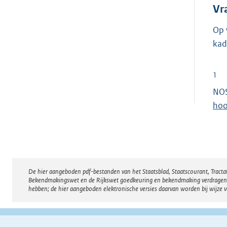
Vr
Op 
kad
1
NOS
hoo
De hier aangeboden pdf-bestanden van het Staatsblad, Staatscourant, Tract
Disclaimer
Bekendmakingswet en de Rijkswet goedkeuring en bekendmaking verdragen voor
hebben; de hier aangeboden elektronische versies daarvan worden bij wijze 