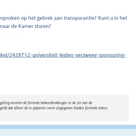
esproken op het gebrek aan transparantie? Kunt u in het
g naar de Kamer sturen?
tikel/2428712-universiteit-leiden-verzweeg-sponsoring-
regeling vormen de formele bekendmakingen in de zin van de
eldt dat alleen de in papieren vorm uitgegeven bladen formele status