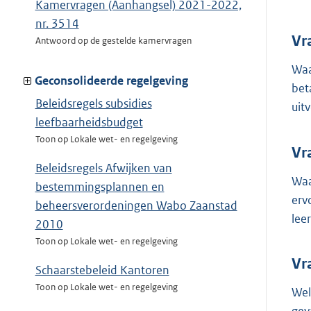
Kamervragen (Aanhangsel) 2021-2022,
nr. 3514
Vr
Antwoord op de gestelde kamervragen
Waa
Geconsolideerde regelgeving
bet
Beleidsregels subsidies
uit
leefbaarheidsbudget
Toon op Lokale wet- en regelgeving
Vr
Beleidsregels Afwijken van
Waa
bestemmingsplannen en
erv
beheersverordeningen Wabo Zaanstad
lee
2010
Toon op Lokale wet- en regelgeving
Vr
Schaarstebeleid Kantoren
Toon op Lokale wet- en regelgeving
Wel