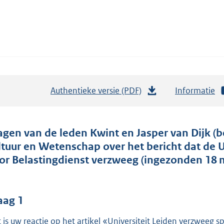
Authentieke versie (PDF)
b
Informatie
e
s
t
agen van de leden Kwint en Jasper van Dijk (b
a
ltuur en Wetenschap over het bericht dat de U
n
or Belastingdienst verzweeg (ingezonden 18 m
d
s
g
aag 1
r
 is uw reactie op het artikel «Universiteit Leiden verzweeg 