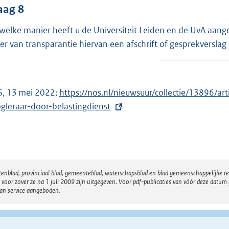
aag 8
welke manier heeft u de Universiteit Leiden en de UvA aang
er van transparantie hiervan een afschrift of gesprekversla
, 13 mei 2022;
E
https://nos.nl/nieuwsuur/collectie/13896/ar
gleraar-door-belastingdienst
x
t
e
r
n
atenblad, provinciaal blad, gemeenteblad, waterschapsblad en blad gemeenschappelijke 
e
 zover ze na 1 juli 2009 zijn uitgegeven. Voor pdf-publicaties van vóór deze datum g
l
van service aangeboden.
i
n