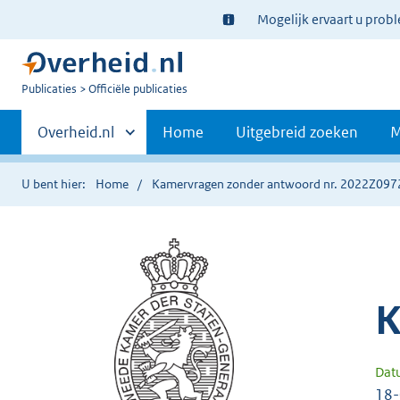
Ter
Mogelijk ervaart u prob
informatie:
U
Publicaties
Officiële publicaties
bent
Primaire
nu
Andere
Overheid.nl
Home
Uitgebreid zoeken
M
hier:
sites
navigatie
binnen
U bent hier:
Home
Kamervragen zonder antwoord nr. 2022Z097
K
Dat
18-