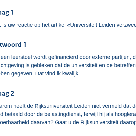
o
o
aag 1
t
 is uw reactie op het artikel «Universiteit Leiden verzw
t
e
:
twoord 1
4
 een leerstoel wordt gefinancierd door externe partijen, da
6
ichtgeving is gebleken dat de universiteit en de betreff
K
ben gegeven. Dat vind ik kwalijk.
b
aag 2
rom heeft de Rijksuniversiteit Leiden niet vermeld dat 
d betaald door de belastingdienst, terwijl hij als hoogl
voerbaarheid daarvan? Gaat u de Rijksuniversiteit daar