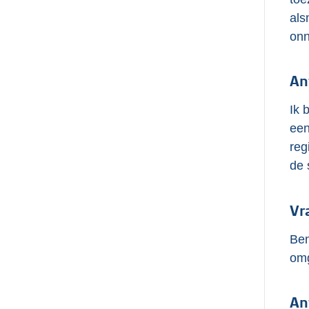
als
onn
An
Ik 
een
reg
de 
Vr
Ben
omg
An