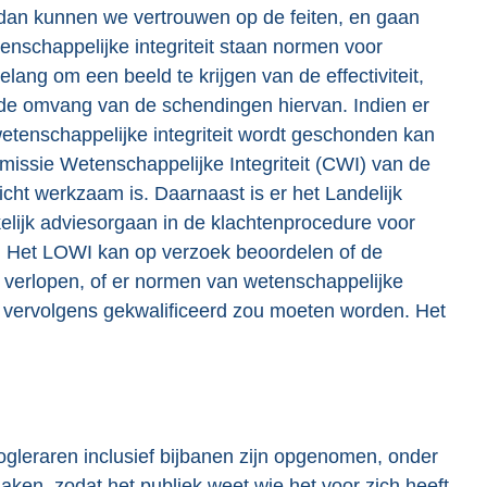
dan kunnen we vertrouwen op de feiten, en gaan
nschappelijke integriteit staan normen voor
lang om een beeld te krijgen van de effectiviteit,
de omvang van de schendingen hiervan. Indien er
tenschappelijke integriteit wordt geschonden kan
issie Wetenschappelijke Integriteit (CWI) van de
icht werkzaam is. Daarnaast is er het Landelijk
elijk adviesorgaan in de klachtenprocedure voor
t. Het LOWI kan op verzoek beoordelen of de
s verlopen, of er normen van wetenschappelijke
g vervolgens gekwalificeerd zou moeten worden. Het
oogleraren inclusief bijbanen zijn opgenomen, onder
maken, zodat het publiek weet wie het voor zich heeft