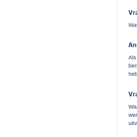
Vr
Wat
An
Als
ber
heb
Vr
Waa
wer
uit