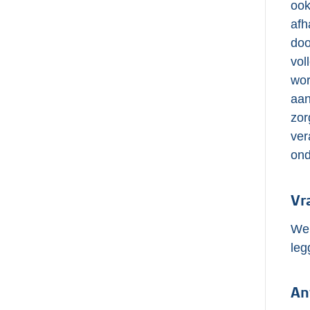
ook
afh
doo
vol
wor
aan
zor
ver
ond
Vr
Wel
leg
An