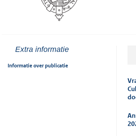
Toon
Extra informatie
meer
van:
Informatie over publicatie
Vr
Cu
do
An
20