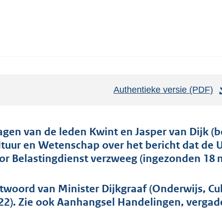
Authentieke versie (PDF)
b
e
s
t
agen van de leden Kwint en Jasper van Dijk (b
a
ltuur en Wetenschap over het bericht dat de U
n
or Belastingdienst verzweeg (ingezonden 18 m
d
s
twoord van Minister Dijkgraaf (Onderwijs, Cu
g
22). Zie ook Aanhangsel Handelingen, vergad
r