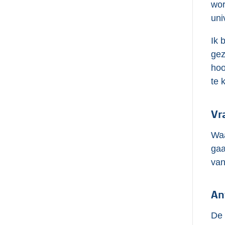
wor
uni
Ik 
gez
hoo
te 
Vr
Waa
gaa
van
An
De 