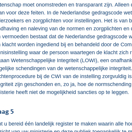
enschap moet onomstreden en transparant zijn. Alleen 
an voor deze feiten. In de Nederlandse gedragscode wete
erzoekers en zorgplichten voor instellingen. Het is van be
dhaving en naleving van de normen en zorgplichten en 
 vermoeden bestaat dat de Nederlandse gedragscode we
 klacht worden ingediend bij en behandeld door de Comm
nisinstelling waar de persoon waartegen de klacht zich r
aan Wetenschappelijke Integriteit (LOWI), een onafhank
elijke schendingen van de wetenschappelijke integritei
chtenprocedure bij de CWI van de instelling zorgvuldig i
egriteit zijn geschonden en, zo ja, hoe de normschendin
isterie heeft niet de mogelijkheid sancties op te leggen.
aag 5
t u bereid één landelijk register te maken waarin alle h
zicht van uw ministerie en deze publiek toegankelijk te 