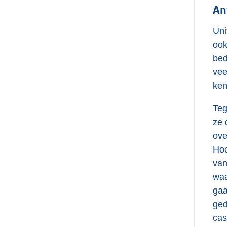
An
Uni
ook
bed
vee
ken
Teg
ze 
ove
Hoo
van
waa
gaa
ged
cas