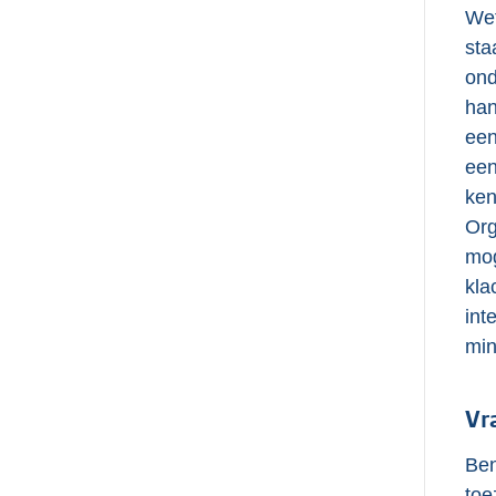
Wet
sta
ond
han
een
een
ken
Org
mog
kla
int
min
Vr
Ben
toe