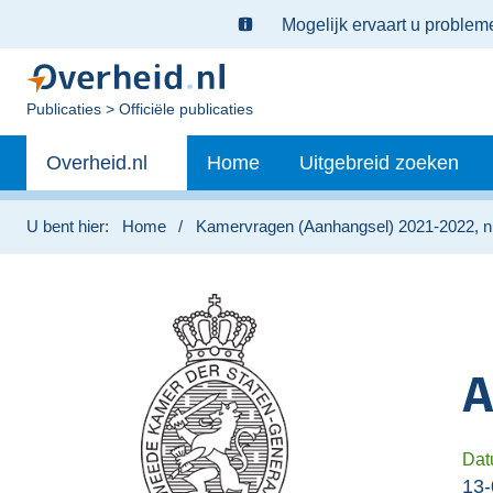
Ter
Mogelijk ervaart u proble
informatie:
U
Publicaties
Officiële publicaties
bent
Primaire
nu
Andere
Overheid.nl
Home
Uitgebreid zoeken
hier:
navigatie
sites
binnen
U bent hier:
Home
Kamervragen (Aanhangsel) 2021-2022, n
A
Dat
13-