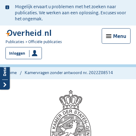
Ter
Mogelijk ervaart u problemen met het zoeken naar
informatie:
publicaties. We werken aan een oplossing. Excuses voor
het ongemak.
Menu
U
Publicaties
Officiële publicaties
bent
Inloggen
nu
hier:
Home
Kamervragen zonder antwoord nr. 2022Z08514