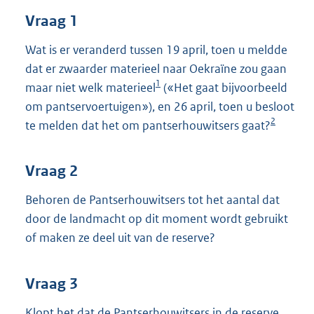
t
Vraag 1
t
e
:
Wat is er veranderd tussen 19 april, toen u meldde
4
dat er zwaarder materieel naar Oekraïne zou gaan
2
1
maar niet welk materieel
(«Het gaat bijvoorbeeld
K
om pantservoertuigen»), en 26 april, toen u besloot
b
2
te melden dat het om pantserhouwitsers gaat?
Vraag 2
Behoren de Pantserhouwitsers tot het aantal dat
door de landmacht op dit moment wordt gebruikt
of maken ze deel uit van de reserve?
Vraag 3
Klopt het dat de Pantserhouwitsers in de reserve