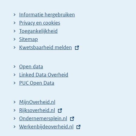
Informatie hergebruiken
Privacy en cookies
Toegankelijkheid
Sitemap
E
Kwetsbaarheid melden
x
t
Open data
e
Linked Data Overheid
r
PUC Open Data
n
e
MijnOverheid.nl
l
E
Rijksoverheid.nl
i
x
E
Ondernemersplein.nl
n
t
x
E
Werkenbijdeoverheid.nl
k
e
t
x