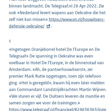
binnen landmacht. De Telegraaf.nl 26 Apr 2022. Zie
ook «Nederland levert wapens aan Oekraïne die het
zelf niet kan missen»
E
https://www.vn.nl/houwitsers-
defensie-oekraine/
x
.
t
e
5
r
«Ingetogen Oranjeborrel hotel De l’Europe en De
n
Telegraaf» De spanning in Oekraïne was even
e
voelbaar in Hotel De l’Europe, in de binnenstad van
l
Amsterdam. «Ah, de pantserhouwitsers!», zei
i
premier Mark Rutte opgetogen, toen zijn telefoon
n
ging. «Het is geregeld», kwam hij even later melden
k
aan Commandant Landstrijdkrachten Martin Wijnen.
:
«We sturen er vijf. De Duitsers leveren de munitie en
samen zorgen we voor de trainingen.»
E
https://www.telegraaf.nl/financieel/824636363/inge
x