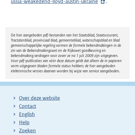
ussia-weakedend-lloyd-austin-ukraine
t
.
e
r
n
e
Disclaimer
De hier aangeboden pdf-bestanden van het Staatsblad, Staatscourant,
Tractatenblad, provinciaal blad, gemeenteblad, waterschapsblad en blad
l
gemeenschappelijke regeling vormen de formele bekendmakingen in de
i
zin van de Bekendmakingswet en de Rijkswet goedkeuring en
bekendmaking verdragen voor zover ze na 1 juli 2009 zijn uitgegeven.
n
Voor pdf-publicaties van vóór deze datum geldt dat alleen de in papieren
k
vorm uitgegeven bladen formele status hebben; de hier aangeboden
elektronische versies daarvan worden bij wijze van service aangeboden.
:
Over deze website
Contact
English
Help
Zoeken