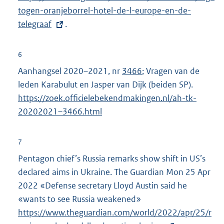
togen-oranjeborrel-hotel-de-l-europe-en-de-
t
telegraaf
.
e
r
n
6
e
Aanhangsel 2020–2021, nr
3466
; Vragen van de
l
leden Karabulut en Jasper van Dijk (beiden SP).
i
https://zoek.officielebekendmakingen.nl/ah-tk-
n
20202021–3466.html
k
:
7
Pentagon chief’s Russia remarks show shift in US’s
declared aims in Ukraine. The Guardian Mon 25 Apr
2022 «Defense secretary Lloyd Austin said he
«wants to see Russia weakened»
E
https://www.theguardian.com/world/2022/apr/25/r
x