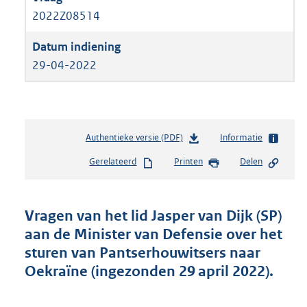
2022Z08514
29-04-2022
Authentieke versie (PDF)
b
Informatie
e
Gerelateerd
Printen
Delen
s
t
a
n
Vragen van het lid Jasper van Dijk (SP)
d
aan de Minister van Defensie over het
s
sturen van Pantserhouwitsers naar
g
r
Oekraïne (ingezonden 29 april 2022).
o
o