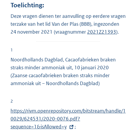
Toelichting:
Deze vragen dienen ter aanvulling op eerdere vragen
terzake van het lid Van der Plas (BBB), ingezonden
24 november 2021 (vraagnummer
2021Z21393
).
1
Noordhollands Dagblad, Cacaofabrieken braken
straks minder ammoniak uit, 10 januari 2020
(Zaanse cacaofabrieken braken straks minder
ammoniak uit – Noordhollands Dagblad)
2
E
https://rivm.openrepository.com/bitstream/handle/1
x
0029/624531/2020-0076.pdf?
t
sequence=1&isAllowed=y
;
E