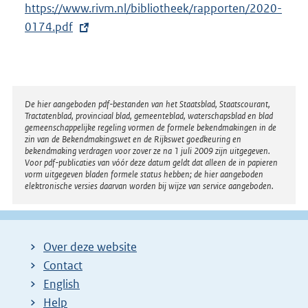
e
https://www.rivm.nl/bibliotheek/rapporten/2020-
x
r
0174.pdf
t
n
e
e
r
l
n
i
e
Disclaimer
De hier aangeboden pdf-bestanden van het Staatsblad, Staatscourant,
Tractatenblad, provinciaal blad, gemeenteblad, waterschapsblad en blad
n
l
gemeenschappelijke regeling vormen de formele bekendmakingen in de
k
i
zin van de Bekendmakingswet en de Rijkswet goedkeuring en
bekendmaking verdragen voor zover ze na 1 juli 2009 zijn uitgegeven.
:
n
Voor pdf-publicaties van vóór deze datum geldt dat alleen de in papieren
k
vorm uitgegeven bladen formele status hebben; de hier aangeboden
elektronische versies daarvan worden bij wijze van service aangeboden.
:
Over deze website
Contact
English
Help