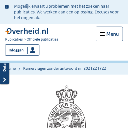
Ter
Mogelijk ervaart u problemen met het zoeken naar
informatie:
publicaties. We werken aan een oplossing. Excuses voor
het ongemak.
Menu
U
Publicaties
Officiële publicaties
bent
Inloggen
nu
hier:
Home
Kamervragen zonder antwoord nr. 2021Z21722