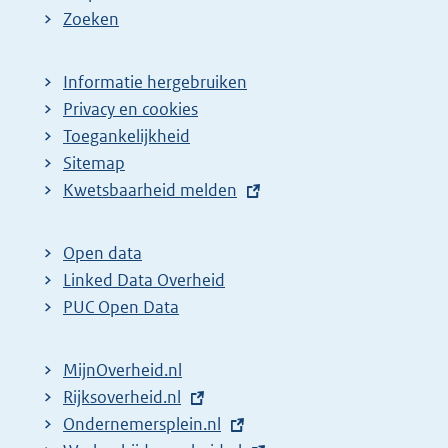
Zoeken
Informatie hergebruiken
Privacy en cookies
Toegankelijkheid
Sitemap
E
Kwetsbaarheid melden
x
t
Open data
e
Linked Data Overheid
r
PUC Open Data
n
e
MijnOverheid.nl
l
E
Rijksoverheid.nl
i
x
E
Ondernemersplein.nl
n