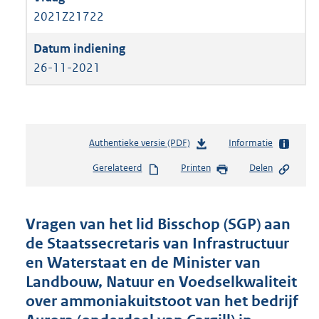
2021Z21722
26-11-2021
Authentieke versie (PDF)
b
Informatie
e
Gerelateerd
Printen
Delen
s
t
a
n
Vragen van het lid Bisschop (SGP) aan
d
de Staatssecretaris van Infrastructuur
s
en Waterstaat en de Minister van
g
r
Landbouw, Natuur en Voedselkwaliteit
o
over ammoniakuitstoot van het bedrijf
o