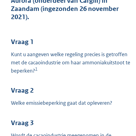
Aurora (onderdeel van Cargill) in
t
Zaandam (ingezonden 26 november
t
e
2021).
:
3
7
K
Vraag 1
b
Kunt u aangeven welke regeling precies is getroffen
met de cacaoindustrie om haar ammoniakuitstoot te
1
beperken?
Vraag 2
Welke emissiebeperking gaat dat opleveren?
Vraag 3
Wordt de cacaoindustrie meegenomen in de