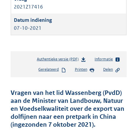
2021Z17416
07-10-2021
Authentieke versie (PDF)
b
Informatie
e
Gerelateerd
Printen
Delen
s
t
a
n
Vragen van het lid Wassenberg (PvdD)
d
aan de Minister van Landbouw, Natuur
s
en Voedselkwaliteit over de export van
g
r
dolfijnen naar een pretpark in China
o
(ingezonden 7 oktober 2021).
o