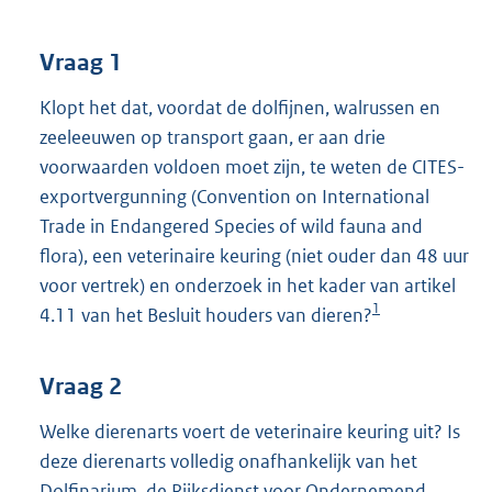
t
t
e
Vraag 1
:
4
Klopt het dat, voordat de dolfijnen, walrussen en
1
zeeleeuwen op transport gaan, er aan drie
K
voorwaarden voldoen moet zijn, te weten de CITES-
b
exportvergunning (Convention on International
Trade in Endangered Species of wild fauna and
flora), een veterinaire keuring (niet ouder dan 48 uur
voor vertrek) en onderzoek in het kader van artikel
1
4.11 van het Besluit houders van dieren?
Vraag 2
Welke dierenarts voert de veterinaire keuring uit? Is
deze dierenarts volledig onafhankelijk van het
Dolfinarium, de Rijksdienst voor Ondernemend