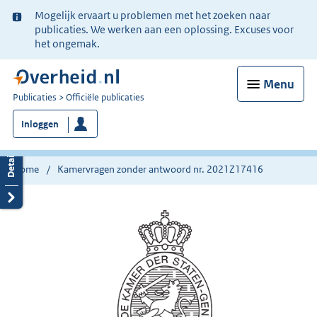
Ter
Mogelijk ervaart u problemen met het zoeken naar
informatie:
publicaties. We werken aan een oplossing. Excuses voor
het ongemak.
Menu
U
Publicaties
Officiële publicaties
bent
Inloggen
nu
hier:
Home
Kamervragen zonder antwoord nr. 2021Z17416