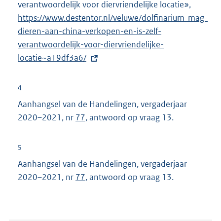
verantwoordelijk voor diervriendelijke locatie»,
E
https://www.destentor.nl/veluwe/dolfinarium-mag-
x
dieren-aan-china-verkopen-en-is-zelf-
t
verantwoordelijk-voor-diervriendelijke-
e
locatie~a19df3a6/
r
n
e
4
l
Aanhangsel van de Handelingen, vergaderjaar
i
2020–2021, nr
77
, antwoord op vraag 13.
n
k
5
:
Aanhangsel van de Handelingen, vergaderjaar
2020–2021, nr
77
, antwoord op vraag 13.