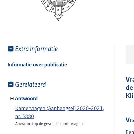
Toon
Extra informatie
meer
van:
Informatie over publicatie
Vr
Toon
Gerelateerd
de
meer
Kl
van:
Antwoord
Kamervragen (Aanhangsel) 2020-2021,
nr. 3880
Vr
Antwoord op de gestelde kamervragen
Ben