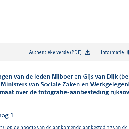
Authentieke versie (PDF)
b
Informatie
e
s
t
agen van de leden Nijboer en Gijs van Dijk (b
a
 Ministers van Sociale Zaken en Werkgelege
n
imaat over de fotografie-aanbesteding rijksov
d
s
g
aag 1
r
t u op de hoogte van de aankomende aanbesteding van de fo