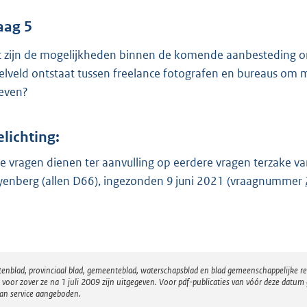
aag 5
 zijn de mogelijkheden binnen de komende aanbesteding om 
elveld ontstaat tussen freelance fotografen en bureaus om
ieven?
elichting:
e vragen dienen ter aanvulling op eerdere vragen terzake v
enberg (allen D66), ingezonden 9 juni 2021 (vraagnummer
atenblad, provinciaal blad, gemeenteblad, waterschapsblad en blad gemeenschappelijke 
 zover ze na 1 juli 2009 zijn uitgegeven. Voor pdf-publicaties van vóór deze datum g
van service aangeboden.