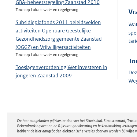
GBA-beheersregeling Zaanstad 2010
Toon op Lokale wet- en regelgeving
Vr
Subsidieplafonds 2011 beleidsvelden
Wat
activiteiten Openbare Geestelijke
spe
Gezondheidszorg gemeente Zaanstad
tar
(OGGZ) en Vrijwilligersactiviteiten
Toon op Lokale wet- en regelgeving
To
Toeslagenverordening Wet investeren in
Dez
jongeren Zaanstad 2009
Wey
Toon op Lokale wet- en regelgeving
De hier aangeboden pdf-bestanden van het Staatsblad, Staatscourant, Tract
Disclaimer
Bekendmakingswet en de Rijkswet goedkeuring en bekendmaking verdragen voor
hebben; de hier aangeboden elektronische versies daarvan worden bij wijze 