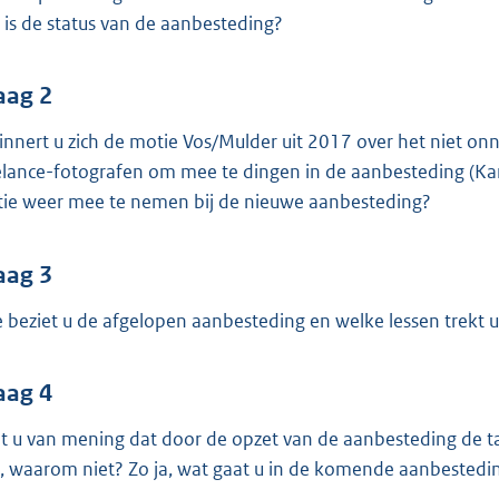
o
 is de status van de aanbesteding?
o
t
t
aag 2
e
innert u zich de motie Vos/Mulder uit 2017 over het niet on
:
elance-fotografen om mee te dingen in de aanbesteding (K
3
ie weer mee te nemen bij de nieuwe aanbesteding?
6
K
aag 3
b
 beziet u de afgelopen aanbesteding en welke lessen trekt 
aag 4
t u van mening dat door de opzet van de aanbesteding de t
, waarom niet? Zo ja, wat gaat u in de komende aanbested