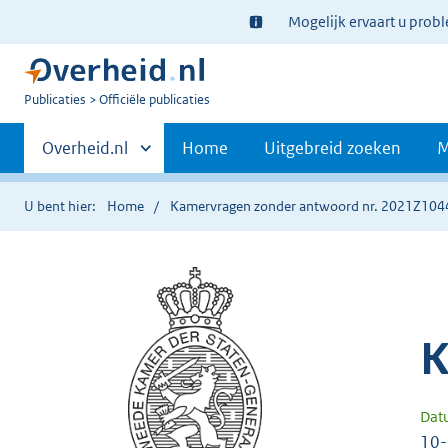
Ter
Mogelijk ervaart u prob
informatie:
U
Publicaties
Officiële publicaties
bent
Primaire
nu
Andere
Overheid.nl
Home
Uitgebreid zoeken
M
hier:
sites
navigatie
binnen
U bent hier:
Home
Kamervragen zonder antwoord nr. 2021Z104
K
Dat
10-