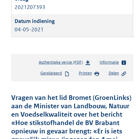
2021Z07393
04-05-2021
Authentieke versie (PDF)
b
Informatie
e
Gerelateerd
Printen
Delen
s
t
a
n
Vragen van het lid Bromet (GroenLinks)
d
aan de Minister van Landbouw, Natuur
s
en Voedselkwaliteit over het bericht
g
r
«Hoe stikstofhandel de BV Brabant
o
opnieuw in gevaar brengt: «Er is iets
o