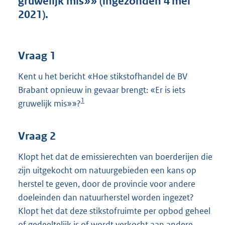
gruwelijk mis»» (ingezonden 4 mei
t
2021).
t
e
:
4
Vraag 1
1
K
Kent u het bericht «Hoe stikstofhandel de BV
b
Brabant opnieuw in gevaar brengt: «Er is iets
1
gruwelijk mis»»?
Vraag 2
Klopt het dat de emissierechten van boerderijen die
zijn uitgekocht om natuurgebieden een kans op
herstel te geven, door de provincie voor andere
doeleinden dan natuurherstel worden ingezet?
Klopt het dat deze stikstofruimte per opbod geheel
of gedeeltelijk is of wordt verkocht aan andere