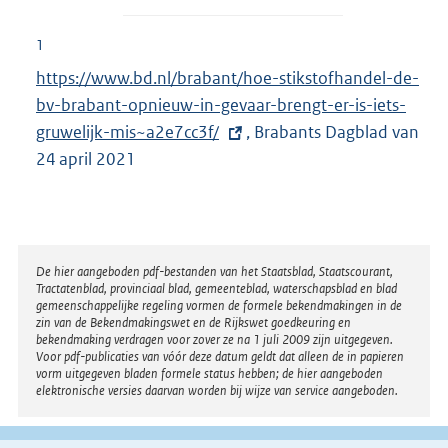
1
E
https://www.bd.nl/brabant/hoe-stikstofhandel-de-
x
bv-brabant-opnieuw-in-gevaar-brengt-er-is-iets-
t
gruwelijk-mis~a2e7cc3f/
, Brabants Dagblad van
e
24 april 2021
r
n
e
l
Disclaimer
De hier aangeboden pdf-bestanden van het Staatsblad, Staatscourant,
Tractatenblad, provinciaal blad, gemeenteblad, waterschapsblad en blad
i
gemeenschappelijke regeling vormen de formele bekendmakingen in de
n
zin van de Bekendmakingswet en de Rijkswet goedkeuring en
bekendmaking verdragen voor zover ze na 1 juli 2009 zijn uitgegeven.
k
Voor pdf-publicaties van vóór deze datum geldt dat alleen de in papieren
:
vorm uitgegeven bladen formele status hebben; de hier aangeboden
elektronische versies daarvan worden bij wijze van service aangeboden.