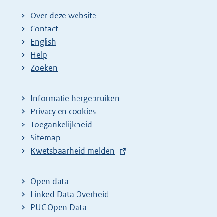
Over deze website
Contact
English
Help
Zoeken
Informatie hergebruiken
Privacy en cookies
Toegankelijkheid
Sitemap
E
Kwetsbaarheid melden
x
t
Open data
e
Linked Data Overheid
r
PUC Open Data
n