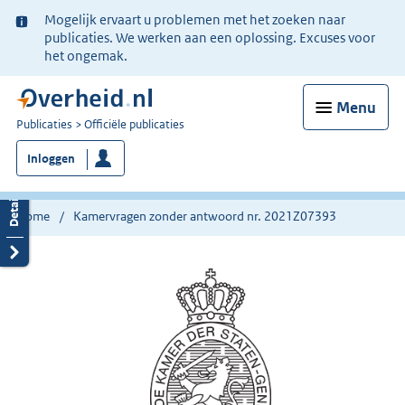
Ter
Mogelijk ervaart u problemen met het zoeken naar
informatie:
publicaties. We werken aan een oplossing. Excuses voor
het ongemak.
Menu
U
Publicaties
Officiële publicaties
bent
Inloggen
nu
hier:
Home
Kamervragen zonder antwoord nr. 2021Z07393