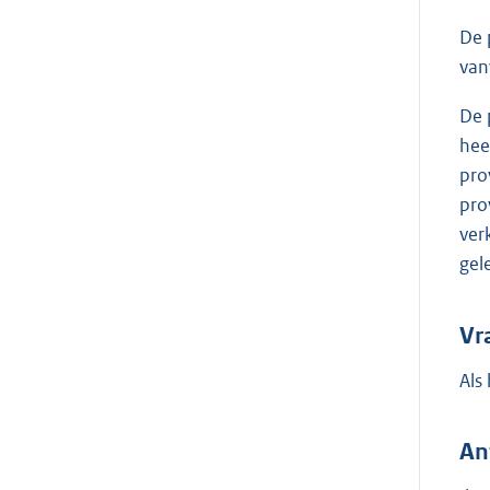
De 
van
De 
hee
pro
pro
ver
gel
Vr
Als
An