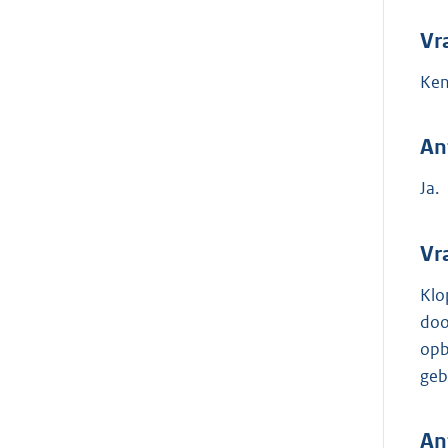
Vr
Ken
An
Ja.
Vr
Klo
doo
opb
geb
An