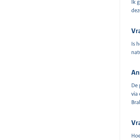
Ik 
dez
Vr
Is 
nat
An
De 
via
Bra
Vr
Hoe