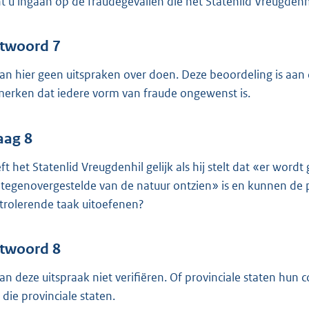
t u ingaan op de fraudegevallen die het Statenlid Vreugdenh
twoord 7
kan hier geen uitspraken over doen. Deze beoordeling is aan
erken dat iedere vorm van fraude ongewenst is.
aag 8
t het Statenlid Vreugdenhil gelijk als hij stelt dat «er wordt g
 tegenovergestelde van de natuur ontzien» is en kunnen de 
trolerende taak uitoefenen?
twoord 8
kan deze uitspraak niet verifiëren. Of provinciale staten hun
 die provinciale staten.