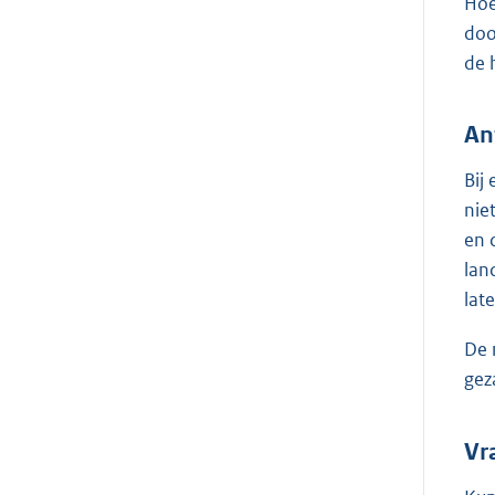
Hoe
doo
de 
An
Bij
nie
en 
lan
lat
De 
gez
Vr