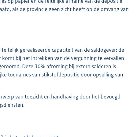
ies op papier en de feitelijke afname van de depositie
fd, als de provincie geen zicht heeft op de omvang van
eitelijk gerealiseerde capaciteit van de saldogever; de
r komt bij het intrekken van de vergunning te vervallen
geroomd. Deze 30% afroming bij extern salderen is
jke toenames van stikstofdepositie door opvulling van
erwerp van toezicht en handhaving door het bevoegd
gsdiensten.