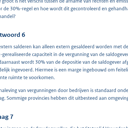
 groot is het verschil tussen de afname van rechten en emiss
r de 30%-regel en hoe wordt dit gecontroleerd en gehandhaa
handel?
twoord 6
 extern salderen kan alleen extern gesaldeerd worden met de f
t-gerealiseerde capaciteit in de vergunning van de saldogeve
daarnaast wordt 30% van de depositie van de saldogever af
delijk ingevoerd. Hiermee is een marge ingebouwd om feiteli
ente ruimte te voorkomen.
naleving van vergunningen door bedrijven is standaard ond
ag. Sommige provincies hebben dit uitbesteed aan omgevin
aag 7