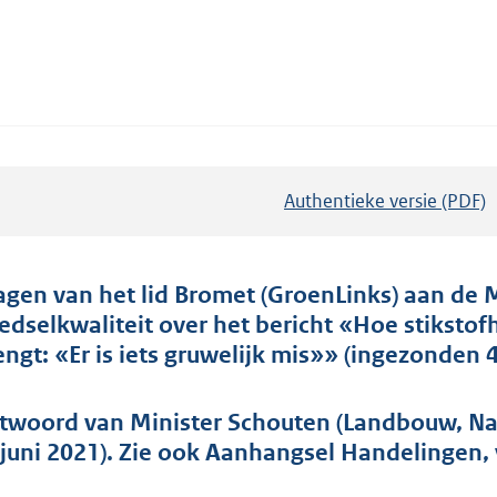
Authentieke versie (PDF)
b
e
s
t
agen van het lid Bromet (GroenLinks) aan de 
a
edselkwaliteit over het bericht «Hoe stiksto
n
engt: «Er is iets gruwelijk mis»» (ingezonden 
d
s
twoord van Minister Schouten (Landbouw, Nat
g
 juni 2021). Zie ook Aanhangsel Handelingen,
r