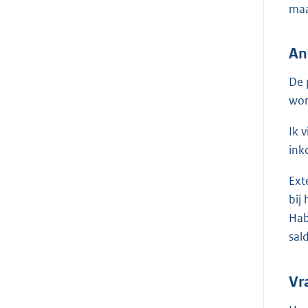
maa
An
De 
wor
Ik 
ink
Ext
bij
Hab
sal
Vr