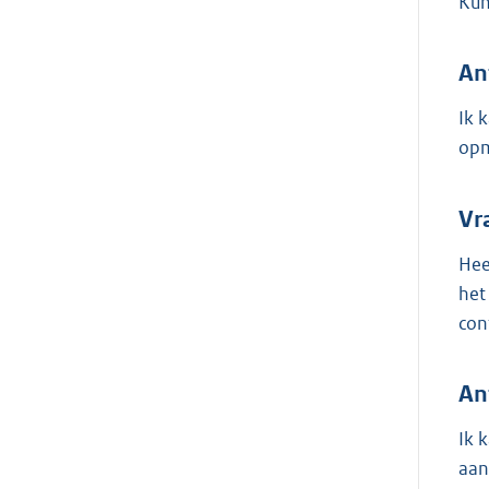
Kun
An
Ik 
opm
Vr
Heef
het
con
An
Ik 
aan