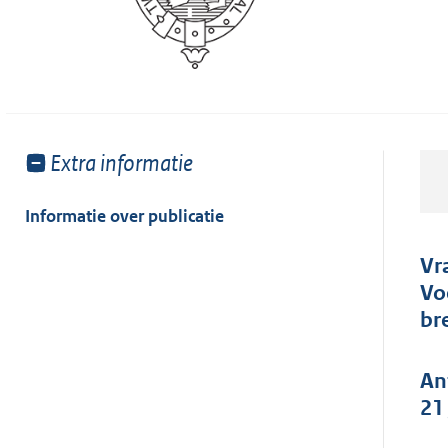
Toon
Extra informatie
meer
van:
Informatie over publicatie
Vr
Vo
br
An
21