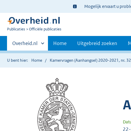
Ter
Mogelijk ervaart u prob
informatie:
U
Publicaties
Officiële publicaties
bent
Primaire
nu
Andere
Overheid.nl
Home
Uitgebreid zoeken
M
hier:
sites
navigatie
binnen
U bent hier:
Home
Kamervragen (Aanhangsel) 2020-2021, nr. 3
A
Dat
22-