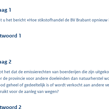
o
o
aag 1
t
t u het bericht «Hoe stikstofhandel de BV Brabant opnieuw in
t
e
:
twoord 1
4
7
b
aag 2
pt het dat de emissierechten van boerderijen die zijn uitge
r de provincie voor andere doeleinden dan natuurherstel wor
od geheel of gedeeltelijk is of wordt verkocht aan andere ve
ruikt voor de aanleg van wegen?
twoord 2